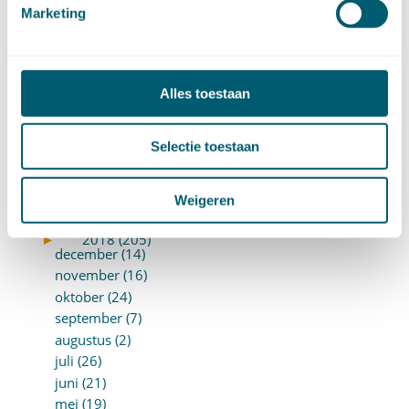
november (8)
Marketing
oktober (13)
september (8)
augustus (10)
juli (10)
Alles toestaan
juni (10)
mei (14)
Selectie toestaan
april (18)
maart (10)
februari (14)
Weigeren
januari (24)
►
2018 (205)
december (14)
november (16)
oktober (24)
september (7)
augustus (2)
juli (26)
juni (21)
mei (19)