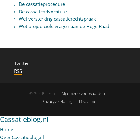
De cassatieprocedure
De cassatieadvocatuur
Wet versterking cassatierechtspraak
Wet prejudiciële vragen aan de Hoge Raad
Twitter
RSS
© Pels Rijcken
Algemene voorwaarden
Privacyverklaring
Disclaimer
Cassatieblog.nl
Home
Over Cassatieblog.nl