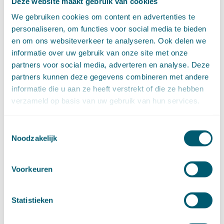
Deze website maakt gebruik van cookies
april (11)
We gebruiken cookies om content en advertenties te
maart (14)
personaliseren, om functies voor social media te bieden
februari (11)
en om ons websiteverkeer te analyseren. Ook delen we
januari (15)
informatie over uw gebruik van onze site met onze
►
2020 (154)
december (6)
partners voor social media, adverteren en analyse. Deze
november (14)
partners kunnen deze gegevens combineren met andere
oktober (14)
informatie die u aan ze heeft verstrekt of die ze hebben
september (8)
verzameld op basis van uw gebruik van hun services.
augustus (2)
juli (20)
Toestemmingsselectie
juni (14)
Noodzakelijk
mei (12)
april (20)
Voorkeuren
maart (15)
februari (12)
januari (17)
Statistieken
►
2019 (147)
december (8)