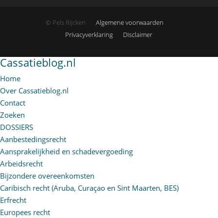
© Pels Rijcken
Algemene voorwaarden
Privacyverklaring
Disclaimer
Cassatieblog.nl
Home
Over Cassatieblog.nl
Contact
Zoeken
DOSSIERS
Aanbestedingsrecht
Aansprakelijkheid en schadevergoeding
Arbeidsrecht
Bijzondere overeenkomsten
Caribisch recht (Aruba, Curaçao en Sint Maarten, BES)
Erfrecht
Europees recht