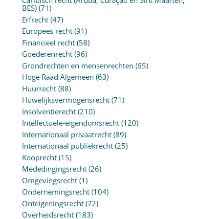
Caribisch recht (Aruba, Curaçao en Sint Maarten,
BES)
(71)
Erfrecht
(47)
Europees recht
(91)
Financieel recht
(58)
Goederenrecht
(96)
Grondrechten en mensenrechten
(65)
Hoge Raad Algemeen
(63)
Huurrecht
(88)
Huwelijksvermogensrecht
(71)
Insolventierecht
(210)
Intellectuele-eigendomsrecht
(120)
Internationaal privaatrecht
(89)
Internationaal publiekrecht
(25)
Kooprecht
(15)
Mededingingsrecht
(26)
Omgevingsrecht
(1)
Ondernemingsrecht
(104)
Onteigeningsrecht
(72)
Overheidsrecht
(183)