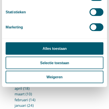
juni (14)
mei (12)
Statistieken
april (20)
maart (15)
februari (12)
Marketing
januari (17)
►
2019 (147)
december (8)
november (8)
Alles toestaan
oktober (13)
september (8)
Selectie toestaan
augustus (10)
juli (10)
juni (10)
Weigeren
mei (14)
april (18)
maart (10)
februari (14)
januari (24)