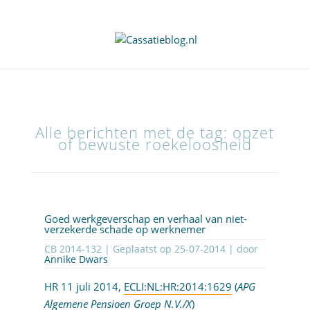
Alle berichten met de tag: opzet
of bewuste roekeloosheid
Goed werkgeverschap en verhaal van niet-
verzekerde schade op werknemer
CB 2014-132 | Geplaatst op
25-07-2014
| door
Annike Dwars
HR 11 juli 2014,
ECLI:NL:HR:2014:1629
(
APG
Algemene Pensioen Groep N.V./X
)