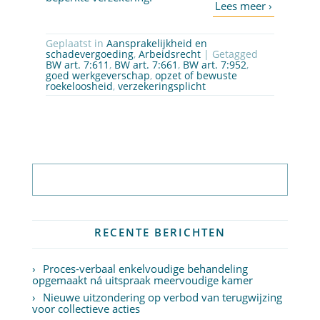
Geplaatst in
Aansprakelijkheid en
schadevergoeding
,
Arbeidsrecht
| Getagged
BW art. 7:611
,
BW art. 7:661
,
BW art. 7:952
,
goed werkgeverschap
,
opzet of bewuste
roekeloosheid
,
verzekeringsplicht
Abonneer op nieuwsbrief
RECENTE BERICHTEN
Proces-verbaal enkelvoudige behandeling
opgemaakt ná uitspraak meervoudige kamer
Nieuwe uitzondering op verbod van terugwijzing
voor collectieve acties