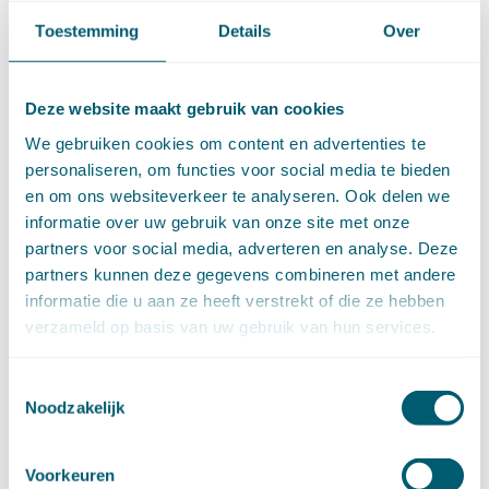
►
2021 (123)
december (15)
Toestemming
Details
Over
november (9)
oktober (13)
september (4)
Deze website maakt gebruik van cookies
augustus (7)
We gebruiken cookies om content en advertenties te
juli (4)
personaliseren, om functies voor social media te bieden
juni (14)
en om ons websiteverkeer te analyseren. Ook delen we
mei (6)
informatie over uw gebruik van onze site met onze
april (11)
partners voor social media, adverteren en analyse. Deze
maart (14)
partners kunnen deze gegevens combineren met andere
februari (11)
informatie die u aan ze heeft verstrekt of die ze hebben
januari (15)
verzameld op basis van uw gebruik van hun services.
►
2020 (154)
december (6)
november (14)
Toestemmingsselectie
oktober (14)
Noodzakelijk
september (8)
augustus (2)
Voorkeuren
juli (20)