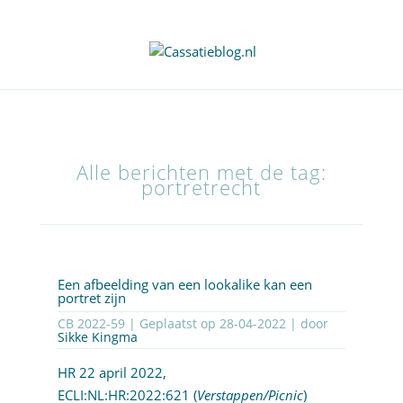
Alle berichten met de tag:
portretrecht
Een afbeelding van een lookalike kan een
portret zijn
CB 2022-59 | Geplaatst op
28-04-2022
| door
Sikke Kingma
HR 22 april 2022,
ECLI:NL:HR:2022:621
(
Verstappen/Picnic
)