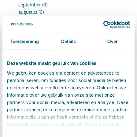
september (8)
augustus (6)
juli (14)
juni (13)
mei (13)
april (15)
Toestemming
Details
Over
maart (8)
februari (16)
januari (15)
Deze website maakt gebruik van cookies
►
2024 (161)
We gebruiken cookies om content en advertenties te
december (16)
personaliseren, om functies voor social media te bieden
november (17)
en om ons websiteverkeer te analyseren. Ook delen we
oktober (17)
informatie over uw gebruik van onze site met onze
september (9)
partners voor social media, adverteren en analyse. Deze
augustus (10)
partners kunnen deze gegevens combineren met andere
juli (8)
informatie die u aan ze heeft verstrekt of die ze hebben
juni (7)
verzameld op basis van uw gebruik van hun services.
mei (7)
april (18)