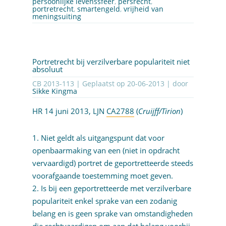
persoonlijke levenssfeer
,
persrecht
,
portretrecht
,
smartengeld
,
vrijheid van
meningsuiting
Portretrecht bij verzilverbare populariteit niet
absoluut
CB 2013-113 | Geplaatst op
20-06-2013
| door
Sikke Kingma
HR 14 juni 2013, LJN
CA2788
(
Cruijff/Tirion
)
1. Niet geldt als uitgangspunt dat voor
openbaarmaking van een (niet in opdracht
vervaardigd) portret de geportretteerde steeds
voorafgaande toestemming moet geven.
2. Is bij een geportretteerde met verzilverbare
populariteit enkel sprake van een zodanig
belang en is geen sprake van omstandigheden