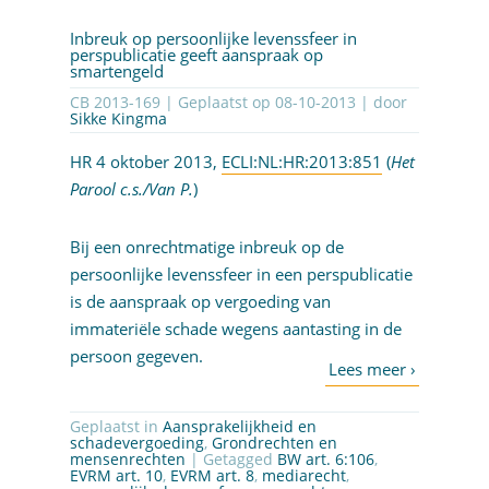
Inbreuk op persoonlijke levenssfeer in
perspublicatie geeft aanspraak op
smartengeld
CB 2013-169 | Geplaatst op
08-10-2013
| door
Sikke Kingma
HR 4 oktober 2013,
ECLI:NL:HR:2013:851
(
Het
Parool c.s./Van P.
)
Bij een onrechtmatige inbreuk op de
persoonlijke levenssfeer in een perspublicatie
is de aanspraak op vergoeding van
immateriële schade wegens aantasting in de
persoon gegeven.
Geplaatst in
Aansprakelijkheid en
schadevergoeding
,
Grondrechten en
mensenrechten
| Getagged
BW art. 6:106
,
EVRM art. 10
,
EVRM art. 8
,
mediarecht
,