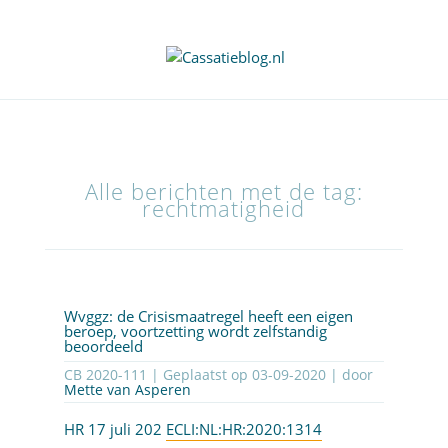
Alle berichten met de tag:
rechtmatigheid
Wvggz: de Crisismaatregel heeft een eigen
beroep, voortzetting wordt zelfstandig
beoordeeld
CB 2020-111 | Geplaatst op
03-09-2020
| door
Mette van Asperen
HR 17 juli 202
ECLI:NL:HR:2020:1314