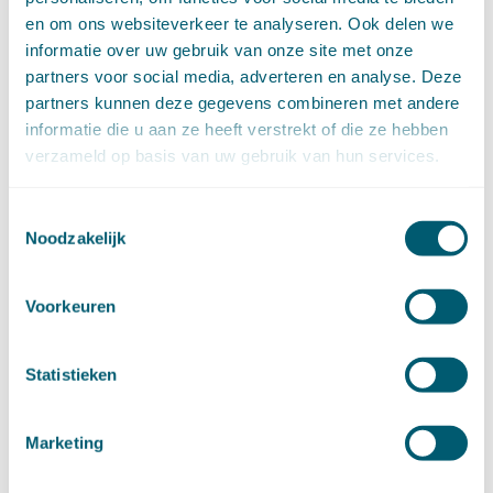
december (6)
en om ons websiteverkeer te analyseren. Ook delen we
november (14)
informatie over uw gebruik van onze site met onze
oktober (14)
partners voor social media, adverteren en analyse. Deze
september (8)
partners kunnen deze gegevens combineren met andere
augustus (2)
informatie die u aan ze heeft verstrekt of die ze hebben
juli (20)
verzameld op basis van uw gebruik van hun services.
juni (14)
mei (12)
Toestemmingsselectie
april (20)
Noodzakelijk
maart (15)
februari (12)
januari (17)
Voorkeuren
►
2019 (147)
december (8)
november (8)
Statistieken
oktober (13)
september (8)
augustus (10)
Marketing
juli (10)