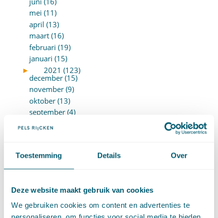
juni (16)
mei (11)
april (13)
maart (16)
februari (19)
januari (15)
►
2021 (123)
december (15)
november (9)
oktober (13)
september (4)
augustus (7)
juli (4)
juni (14)
Toestemming
Details
Over
mei (6)
april (11)
maart (14)
Deze website maakt gebruik van cookies
februari (11)
januari (15)
We gebruiken cookies om content en advertenties te
►
2020 (154)
personaliseren, om functies voor social media te bieden