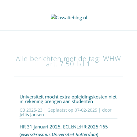
Alle berichten met de tag: WHW
art. 7.50 lid 1
Universiteit mocht extra opleidingskosten niet
in rekening brengen aan studenten
CB 2025-23 | Geplaatst op
07-02-2025
| door
Jellis Jansen
HR 31 januari 2025,
ECLI:NL:HR:2025:165
(
eisers/Erasmus Universiteit Rotterdam
)