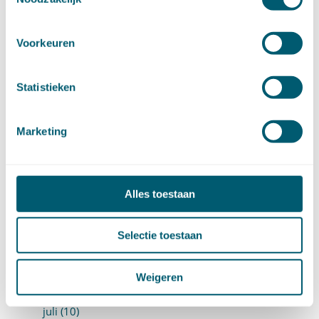
►
2020 (154)
december (6)
november (14)
Voorkeuren
oktober (14)
september (8)
augustus (2)
Statistieken
juli (20)
juni (14)
Marketing
mei (12)
april (20)
maart (15)
februari (12)
Alles toestaan
januari (17)
►
2019 (147)
december (8)
Selectie toestaan
november (8)
oktober (13)
Weigeren
september (8)
augustus (10)
juli (10)