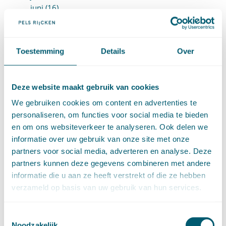
juni (16)
mei (11)
april (13)
maart (16)
Toestemming
Details
Over
februari (19)
januari (15)
►
2021 (123)
december (15)
Deze website maakt gebruik van cookies
november (9)
We gebruiken cookies om content en advertenties te
oktober (13)
personaliseren, om functies voor social media te bieden
september (4)
en om ons websiteverkeer te analyseren. Ook delen we
augustus (7)
informatie over uw gebruik van onze site met onze
juli (4)
partners voor social media, adverteren en analyse. Deze
juni (14)
partners kunnen deze gegevens combineren met andere
mei (6)
informatie die u aan ze heeft verstrekt of die ze hebben
april (11)
verzameld op basis van uw gebruik van hun services.
maart (14)
februari (11)
Toestemmingsselectie
januari (15)
Noodzakelijk