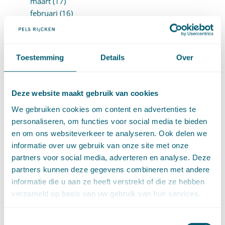
maart (17)
februari (16)
januari (14)
►
2025 (153)
december (15)
november (15)
Toestemming
Details
Over
oktober (15)
september (8)
augustus (6)
Deze website maakt gebruik van cookies
juli (14)
We gebruiken cookies om content en advertenties te
juni (13)
personaliseren, om functies voor social media te bieden
mei (13)
en om ons websiteverkeer te analyseren. Ook delen we
april (15)
informatie over uw gebruik van onze site met onze
maart (8)
partners voor social media, adverteren en analyse. Deze
februari (16)
partners kunnen deze gegevens combineren met andere
januari (15)
informatie die u aan ze heeft verstrekt of die ze hebben
►
2024 (161)
verzameld op basis van uw gebruik van hun services.
december (16)
november (17)
oktober (17)
Toestemmingsselectie