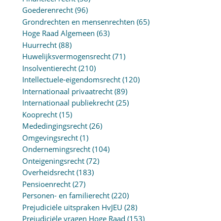
Goederenrecht
(96)
Grondrechten en mensenrechten
(65)
Hoge Raad Algemeen
(63)
Huurrecht
(88)
Huwelijksvermogensrecht
(71)
Insolventierecht
(210)
Intellectuele-eigendomsrecht
(120)
Internationaal privaatrecht
(89)
Internationaal publiekrecht
(25)
Kooprecht
(15)
Mededingingsrecht
(26)
Omgevingsrecht
(1)
Ondernemingsrecht
(104)
Onteigeningsrecht
(72)
Overheidsrecht
(183)
Pensioenrecht
(27)
Personen- en familierecht
(220)
Prejudiciële uitspraken HvJEU
(28)
Prejudiciële vragen Hoge Raad
(153)