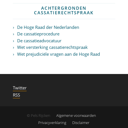
ACHTERGRONDEN
CASSATIERECHTSPRAAK
De Hoge Raad der Nederlanden
De cassatieprocedure
De cassatieadvocatuur
Wet versterking cassatierechtspraak
Wet prejudiciële vragen aan de Hoge Raad
Twitter
RSS
© Pels Rijcken
Algemene voorwaarden
Privacyverklaring
Disclaimer