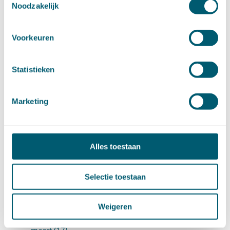
september (9)
Noodzakelijk
augustus (10)
juli (8)
Voorkeuren
juni (7)
mei (7)
april (18)
Statistieken
maart (17)
februari (17)
januari (18)
Marketing
►
2023 (177)
december (12)
november (16)
oktober (17)
Alles toestaan
september (14)
augustus (9)
Selectie toestaan
juli (19)
juni (21)
mei (9)
Weigeren
april (13)