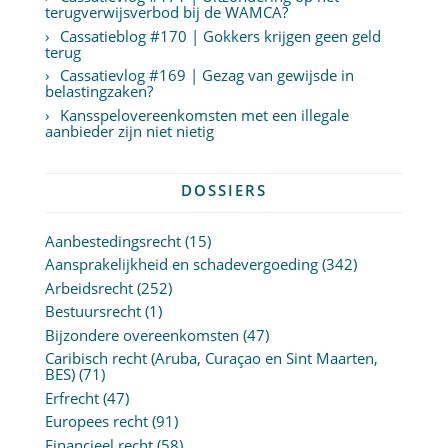
terugverwijsverbod bij de WAMCA?
Cassatieblog #170 | Gokkers krijgen geen geld
terug
Cassatievlog #169 | Gezag van gewijsde in
belastingzaken?
Kansspelovereenkomsten met een illegale
aanbieder zijn niet nietig
DOSSIERS
Aanbestedingsrecht
(15)
Aansprakelijkheid en schadevergoeding
(342)
Arbeidsrecht
(252)
Bestuursrecht
(1)
Bijzondere overeenkomsten
(47)
Caribisch recht (Aruba, Curaçao en Sint Maarten,
BES)
(71)
Erfrecht
(47)
Europees recht
(91)
Financieel recht
(58)