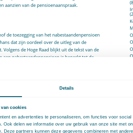
(
ten aanzien van de pensioenaanspraak.
I
(
K
M
t hof de toezegging van het nabestaandenpensioen
O
O
hans dat zijn oordeel over de uitleg van de
O
t. Volgens de Hoge Raad blijkt uit de tekst van de
O
an een nabestaandenpensioen is beperkt tot de
P
 zijn pensioendatum. Tegen die achtergrond acht
P
erweerster 1 geen betalingsverplichting rustte ten
(
ioenaanspraak onbegrijpelijk. Daarnaast
P
H
delijk heeft gemaakt hoe het rekening houden met
Details
P
 van de ondernemer en verweerster 1 zich
R
ar de CAO-norm. Uit de pensioentoezegging blijkt
P
 van cookies
l hebben gespeeld bij de toezegging, aldus de
P
ent en advertenties te personaliseren, om functies voor social
S
. Ook delen we informatie over uw gebruik van onze site met on
V
et hof dat zij ook geen recht heeft op
e. Deze partners kunnen deze gegevens combineren met andere i
V