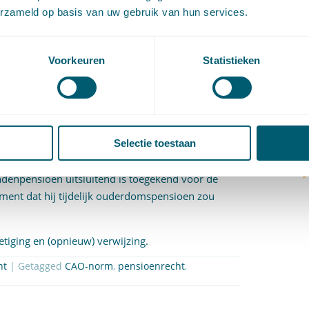
de ondernemer toegezegd tijdelijk extra-
(
erzameld op basis van uw gebruik van hun services.
den dat eiseres geen belang had bij deze klacht,
V
een onderdeel meer zou uitmaken van de
V
gegaan. Verweersters zijn in cassatie immers niet
W
Voorkeuren
Statistieken
c
 dat een aanspraak op het tijdelijk
W
te van de rechtsstrijd na verwijzing.
o
t de volledige tekst van het
 verwijst naar verschillende situaties die zich voor
Selectie toestaan
abestaandenpensioen gaat in ‘terstond na
t. Hiervan uitgaande acht de Hoge Raad ook het
andenpensioen uitsluitend is toegekend voor de
ment dat hij tijdelijk ouderdomspensioen zou
etiging en (opnieuw) verwijzing.
ht
| Getagged
CAO-norm
,
pensioenrecht
,