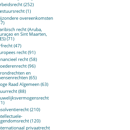
rbeidsrecht
(252)
estuursrecht
(1)
ijzondere overeenkomsten
47)
aribisch recht (Aruba,
uraçao en Sint Maarten,
ES)
(71)
rfrecht
(47)
uropees recht
(91)
inancieel recht
(58)
oederenrecht
(96)
rondrechten en
ensenrechten
(65)
oge Raad Algemeen
(63)
uurrecht
(88)
uwelijksvermogensrecht
71)
nsolventierecht
(210)
ntellectuele-
igendomsrecht
(120)
nternationaal privaatrecht