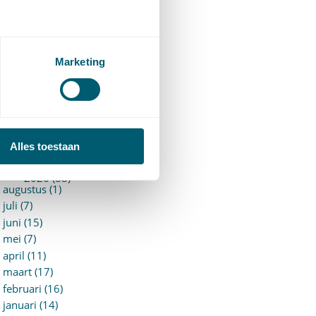
94)
ervoersrecht
(28)
erzekeringsrecht
(85)
etgeving
Marketing
assatierechtspraak
(14)
vggz – Wzd (Wet Bopz
ud)
(139)
ARCHIEF
Alles toestaan
►
2026 (88)
augustus (1)
juli (7)
juni (15)
mei (7)
april (11)
maart (17)
februari (16)
januari (14)