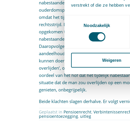
nabestaandenpensioen voor zover dit het aan 
verstrekt of die ze hebben v
ouderdomspensioen betreft. Verweersters stel
omdat het tijdelijk nabestaandenpensioen g
Toestemmingsselectie
rechtsstrijd. De Hoge Raad is hier niet in mee
Noodzakelijk
opgekomen tegen het uitgangspunt van het hof
nabestaandenpensioen (nog) onderdeel uitmaak
Daaropvolgend overweegt de Hoge Raad dat ui
aandeelhoudersbesluit blijkt dat de toezegging
Weigeren
kunnen doen. De aanspraak op het tijdelijk n
overlijden’, ongeacht wanneer dit plaatsvind
oordeel van het hof dat het tijdelijk nabesta
situatie dat de man zou overlijden op een mo
genieten, onbegrijpelijk.
Beide klachten slagen derhalve. Er volgt verni
Geplaatst in
Pensioenrecht
,
Verbintenissenrec
pensioentoezegging
,
uitleg