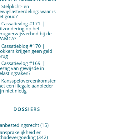
Stelplicht- en
ewijslastverdeling: waar is
et goud?
Cassatievlog #171 |
itzondering op het
erugverwijsverbod bij de
AMCA?
Cassatieblog #170 |
okkers krijgen geen geld
erug
Cassatievlog #169 |
ezag van gewijsde in
elastingzaken?
Kansspelovereenkomsten
et een illegale aanbieder
ijn niet nietig
DOSSIERS
anbestedingsrecht
(15)
ansprakelijkheid en
chadevergoeding
(342)