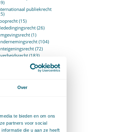
89)
nternationaal publiekrecht
25)
ooprecht
(15)
ededingingsrecht
(26)
mgevingsrecht
(1)
ndernemingsrecht
(104)
nteigeningsrecht
(72)
verheidsrecht
(183)
ensioenrecht
(27)
ersonen- en familierecht
220)
rejudiciële uitspraken
vJEU
(28)
Over
rejudiciële vragen Hoge
aad
(153)
rivacy -AVG
(5)
roces- en beslagrecht
(906)
 media te bieden en om ons
trafrecht
(12)
ze partners voor social
erbintenissenrecht
(323)
nformatie die u aan ze heeft
ermogensrecht algemeen