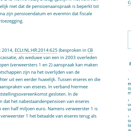
C
elijk niet dat de pensioenaanspraak is beperkt tot
 na zijn pensioendatum en evenmin dat fiscale
 toezegging.
t 2014,
ECLI:NL:HR:2014:625
(besproken in
CB
ot cassatie, als weduwe van een in 2003 overleden
ppen (verweersters 1 en 2) aanspraak kan maken
schappen zijn na het overlijden van de
er uit een eerder huwelijk. Tussen eiseres en die
e
naanspraken van eiseres. In verband hiermee
o
m
tstellingsovereenkomst gesloten. In de
n dat het nabestaandenpensioen van eiseres
v
een half miljoen euro. Namens verweerster 1 is
v
 verweerster 1 het betaalde van eiseres terug als
o
t
a