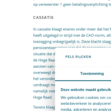
op verweerster 1 geen betalingsverplichting 
CASSATIE
In cassatie klaagt eiseres onder meer dat he
heeft uitgelegd in strijd met de CAO-norm, alt
toezegging onbegrijpelijk is. Deze klacht slaag
pensioentoezegging niet dat de toezegging v
situatie dat de ondernemer zou overlijden na
de Hoge Raad het oordeel van het hof dat op v
aanzien van de door de weduwe gestelde pens
overweegt de Hoge Raad dat het hof niet dui
Toestemming
het verondersteld fiscaal rationeel handelen
verdraagt met de uitleg van de toezegging na
Deze website maakt gebruik
namelijk niet dat fiscale overwegingen een ro
Hoge Raad.
We gebruiken cookies om cont
websiteverkeer te analyseren
Tevens klaagde eiseres over het oordeel van h
media, adverteren en analys