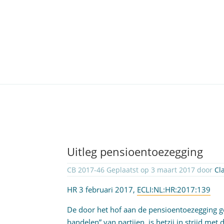
Uitleg pensioentoezegging
CB 2017-46 Geplaatst op 3 maart 2017 door
Cl
HR 3 februari 2017,
ECLI:NL:HR:2017:139
De door het hof aan de pensioentoezegging geg
handelen” van partijen, is hetzij in strijd met