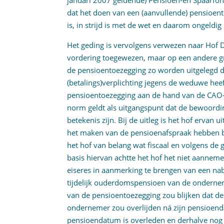
januari 2007 geldende) Pensioen-en Spaarfon
dat het doen van een (aanvullende) pensioen
is, in strijd is met de wet en daarom ongeldig 
Het geding is vervolgens verwezen naar Hof De
vordering toegewezen, maar op een andere 
de pensioentoezegging zo worden uitgelegd d
(betalings)verplichting jegens de weduwe hee
pensioentoezegging aan de hand van de CAO-
norm geldt als uitgangspunt dat de bewoord
betekenis zijn. Bij de uitleg is het hof ervan
het maken van de pensioenafspraak hebben beo
het hof van belang wat fiscaal en volgens de
basis hiervan achtte het hof het niet aannem
eiseres in aanmerking te brengen van een na
tijdelijk ouderdomspensioen van de ondernem
van de pensioentoezegging zou blijken dat de 
ondernemer zou overlijden ná zijn pensioen
pensioendatum is overleden en derhalve nog 