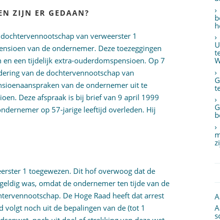
N ZIJN ER GEDAAN?
b
h
de dochtervennootschap van verweerster 1
U
ensioen van de ondernemer. Deze toezeggingen
t
 en een tijdelijk extra-ouderdomspensioen. Op 7
W
adering van de dochtervennootschap van
G
nsioenaanspraken van de ondernemer uit te
t
n. Deze afspraak is bij brief van 9 april 1999
G
ndernemer op 57-jarige leeftijd overleden. Hij
b
m
z
erster 1 toegewezen. Dit hof overwoog dat de
eldig was, omdat de ondernemer ten tijde van de
chtervennootschap. De Hoge Raad heeft dat arrest
A
 volgt noch uit de bepalingen van de (tot 1
A
s