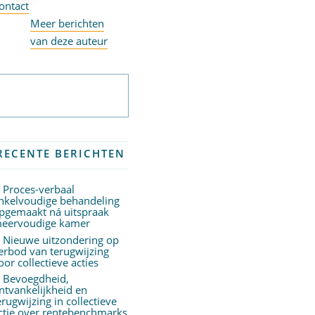
ontact
Meer berichten
van deze auteur
Abonneer op
nieuwsbrief
RECENTE BERICHTEN
Proces-verbaal
nkelvoudige behandeling
pgemaakt ná uitspraak
eervoudige kamer
Nieuwe uitzondering op
erbod van terugwijzing
oor collectieve acties
Bevoegdheid,
ntvankelijkheid en
erugwijzing in collectieve
ctie over rentebenchmarks