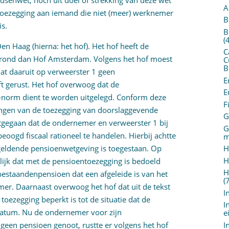
dsenwet, noch uit doel of strekking van deze wet
A
toezegging aan iemand die niet (meer) werknemer
B
is.
B
(
n Haag (hierna: het hof). Het hof heeft de
C
grond dan Hof Amsterdam. Volgens het hof moest
C
B
at daaruit op verweerster 1 geen
E
ft gerust. Het hof overwoog dat de
E
norm dient te worden uitgelegd. Conform deze
F
ingen van de toezegging van doorslaggevende
G
 uitgegaan dat de ondernemer en verweerster 1 bij
G
ogd fiscaal rationeel te handelen. Hierbij achtte
m
 geldende pensioenwetgeving is toegestaan. Op
H
H
elijk dat met de pensioentoezegging is bedoeld
H
bestaandenpensioen dat een afgeleide is van het
(
er. Daarnaast overwoog het hof dat uit de tekst
I
toezegging beperkt is tot de situatie dat de
I
datum. Nu de ondernemer voor zijn
e
I
geen pensioen genoot, rustte er volgens het hof