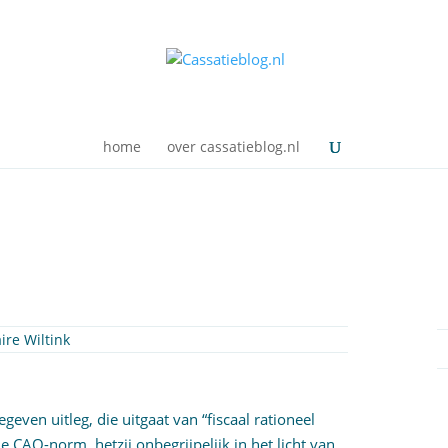
home
over cassatieblog.nl
aire Wiltink
even uitleg, die uitgaat van “fiscaal rationeel
 de CAO-norm, hetzij onbegrijpelijk in het licht van