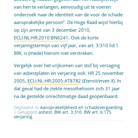
van hen te verlangen, eenvoudig uit te voeren
onderzoek naar de identiteit van de voor de schade
aansprakelijke persoon”. De Hoge Raad wijst hierbij
op zijn arrest van 3 december 2010,
ECLI:NL:HR:2010:BN6241
. Ook de korte
verjaringstermijn van vijf jaar, van art. 3:310 lid 1
BW, is (mede) hierom niet verstreken.
Vergelijk over het vrijkomen van stof bij verzaging
van asbestplaten en verjaring ook: HR 25 november
2005,
ECLI:NL:HR:2005:AT8782
(
Eternit/erven X
). In
dat geval had de ziekte mesothelioom zich 31 jaar
na de gestelde onrechtmatige daad geopenbaard.
Geplaatst in
Aansprakelijkheid en schadevergoeding
| Getagged
asbest
,
BW art. 3:310
,
BW art. 6:175
,
verjaring