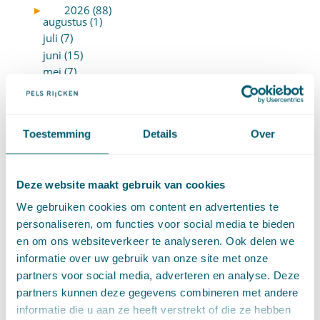
►
2026 (88)
augustus (1)
juli (7)
juni (15)
mei (7)
april (11)
maart (17)
februari (16)
Toestemming
Details
Over
januari (14)
►
2025 (153)
december (15)
november (15)
Deze website maakt gebruik van cookies
oktober (15)
We gebruiken cookies om content en advertenties te
september (8)
personaliseren, om functies voor social media te bieden
augustus (6)
en om ons websiteverkeer te analyseren. Ook delen we
juli (14)
informatie over uw gebruik van onze site met onze
juni (13)
partners voor social media, adverteren en analyse. Deze
mei (13)
partners kunnen deze gegevens combineren met andere
april (15)
informatie die u aan ze heeft verstrekt of die ze hebben
maart (8)