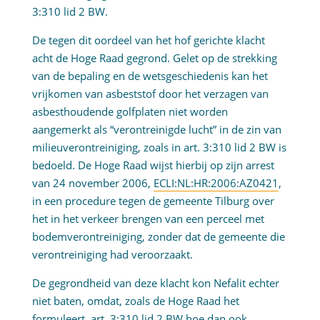
3:310 lid 2 BW.
De tegen dit oordeel van het hof gerichte klacht
acht de Hoge Raad gegrond. Gelet op de strekking
van de bepaling en de wetsgeschiedenis kan het
vrijkomen van asbeststof door het verzagen van
asbesthoudende golfplaten niet worden
aangemerkt als “verontreinigde lucht” in de zin van
milieuverontreiniging, zoals in art. 3:310 lid 2 BW is
bedoeld. De Hoge Raad wijst hierbij op zijn arrest
van 24 november 2006,
ECLI:NL:HR:2006:AZ0421
,
in een procedure tegen de gemeente Tilburg over
het in het verkeer brengen van een perceel met
bodemverontreiniging, zonder dat de gemeente die
verontreiniging had veroorzaakt.
De gegrondheid van deze klacht kon Nefalit echter
niet baten, omdat, zoals de Hoge Raad het
formuleert, art. 3:310 lid 2 BW hoe dan ook