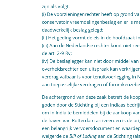
zijn als volgt:
(i) De voorzieningenrechter heeft op grond va
conservatoir vreemdelingenbeslag en er is m
daadwerkelijk beslag gelegd;
(ii) Het geding vormt de eis in de hoofdzaak in
(iii) Aan de Nederlandse rechter komt niet re
de art. 2-9 Rv;
(iv) De beslaglegger kan niet door middel van
overheidsrechter een uitspraak kan verkrijge
verdrag vatbaar is voor tenuitvoerlegging in 
aan toepasselijke verdragen of forumkeuzeb
De achtergrond van deze zaak betreft de ko
goden door de Stichting bij een Indiaas bedrij
om in India te bemiddelen bij de aankoop va
de haven van Rotterdam arriveerden is de or
een belangrijk vervoersdocument en waardep
weigerde de
Bill of Lading
aan de Stichting (a