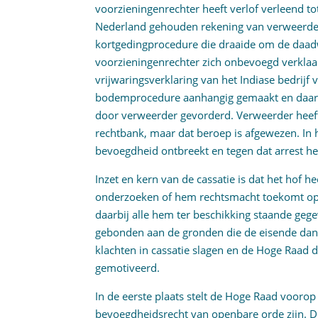
voorzieningenrechter heeft verlof verleend to
Nederland gehouden rekening van verweerder 
kortgedingprocedure die draaide om de daadw
voorzieningenrechter zich onbevoegd verklaar
vrijwaringsverklaring van het Indiase bedrijf 
bodemprocedure aanhangig gemaakt en daari
door verweerder gevorderd. Verweerder hee
rechtbank, maar dat beroep is afgewezen. In 
bevoegdheid ontbreekt en tegen dat arrest heef
Inzet en kern van de cassatie is dat het hof h
onderzoeken of hem rechtsmacht toekomt o
daarbij alle hem ter beschikking staande gegev
gebonden aan de gronden die de eisende dan 
klachten in cassatie slagen en de Hoge Raad do
gemotiveerd.
In de eerste plaats stelt de Hoge Raad voorop
bevoegdheidsrecht van openbare orde zijn. Di