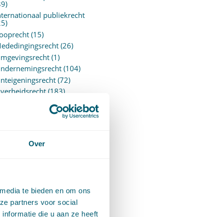
89)
nternationaal publiekrecht
25)
ooprecht
(15)
ededingingsrecht
(26)
mgevingsrecht
(1)
ndernemingsrecht
(104)
nteigeningsrecht
(72)
verheidsrecht
(183)
ensioenrecht
(27)
ersonen- en familierecht
220)
rejudiciële uitspraken
vJEU
(28)
Over
rejudiciële vragen Hoge
aad
(153)
rivacy -AVG
(5)
roces- en beslagrecht
(906)
 media te bieden en om ons
trafrecht
(12)
ze partners voor social
erbintenissenrecht
(323)
nformatie die u aan ze heeft
ermogensrecht algemeen