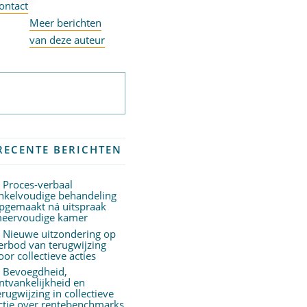
ontact
Meer berichten
van deze auteur
Abonneer op
nieuwsbrief
RECENTE BERICHTEN
Proces-verbaal
nkelvoudige behandeling
pgemaakt ná uitspraak
eervoudige kamer
Nieuwe uitzondering op
erbod van terugwijzing
oor collectieve acties
Bevoegdheid,
ntvankelijkheid en
erugwijzing in collectieve
ctie over rentebenchmarks