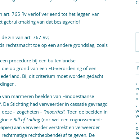
C
n art. 765 Rv verlof verleend tot het leggen van
et gebruikmaking van dat beslagverlof
 de zin van art. 767 Rv;
eds rechtsmacht toe op een andere grondslag, zoals
 een procedure bij een buitenlandse
n die op grond van een EU-verordening of een
Nederland. Bij dit criterium moet worden gedacht
edingen.
e
o
op van marmeren beelden van Hindoestaanse
m
f. De Stichting had verweerder in cassatie gevraagd
v
n deze – zogeheten –
“moorties”.
Toen de beelden in
v
iginele
Bill of Lading
(ook wel een cognossement:
apier) aan verweerder verstrekt en verweerder
o
t
ls rechtmatige rechthebbende) af te geven. De
a