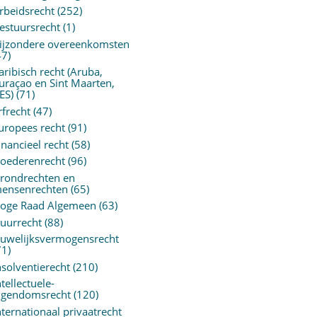
rbeidsrecht
(252)
estuursrecht
(1)
ijzondere overeenkomsten
47)
aribisch recht (Aruba,
uraçao en Sint Maarten,
ES)
(71)
rfrecht
(47)
uropees recht
(91)
inancieel recht
(58)
oederenrecht
(96)
rondrechten en
ensenrechten
(65)
oge Raad Algemeen
(63)
uurrecht
(88)
uwelijksvermogensrecht
71)
nsolventierecht
(210)
ntellectuele-
igendomsrecht
(120)
nternationaal privaatrecht