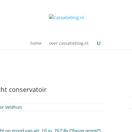
home
over cassatieblog.nl
ht conservatoir
oor Veldhuis
t op grond van art. 10 jo. 767 Rv (“
forum arresti
“)