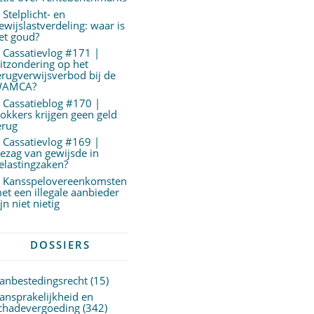
Stelplicht- en
ewijslastverdeling: waar is
et goud?
Cassatievlog #171 |
itzondering op het
erugverwijsverbod bij de
AMCA?
Cassatieblog #170 |
okkers krijgen geen geld
erug
Cassatievlog #169 |
ezag van gewijsde in
elastingzaken?
Kansspelovereenkomsten
et een illegale aanbieder
ijn niet nietig
DOSSIERS
anbestedingsrecht
(15)
ansprakelijkheid en
chadevergoeding
(342)