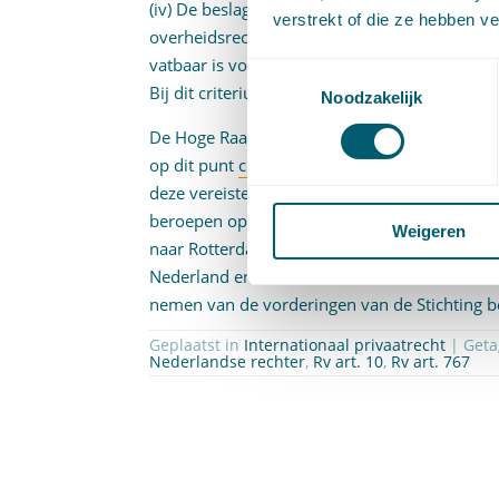
(iv) De beslaglegger kan niet door middel van
verstrekt of die ze hebben v
overheidsrechter een uitspraak verkrijgen di
vatbaar is voor tenuitvoerlegging in Nederlan
Toestemmingsselectie
Bij dit criterium moet worden gedacht aan t
Noodzakelijk
De Hoge Raad leidt zelf uit de stukken af dat 
op dit punt
contraire conclusie van de A-G
, p
deze vereisten de rechtbank Rotterdam bevoe
beroepen op de relatieve onbevoegdheid van 
Weigeren
naar Rotterdam achterwege. De Hoge Raad be
Nederland en verstaat dit vonnis aldus dat d
nemen van de vorderingen van de Stichting ber
Geplaatst in
Internationaal privaatrecht
| Get
Nederlandse rechter
,
Rv art. 10
,
Rv art. 767