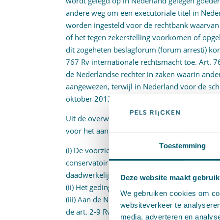
wordt gelegd op in Nederland gelegen goeder
andere weg om een executoriale titel in Neder
worden ingesteld voor de rechtbank waarvan d
of het tegen zekerstelling voorkomen of opge
dit zogeheten beslagforum (forum arresti) kom
767 Rv internationale rechtsmacht toe. Art. 
de Nederlandse rechter in zaken waarin ande
aangewezen, terwijl in Nederland voor de sc
oktober 2013,
ECLI:NL:HR:2013:CA3741
).
Uit de overwegingen in r.o. 3.4.5, 3.5.1, 3.5.2
voor het aannemen van rechtsmacht op grond 
Toestemming
(i) De voorzieningenrechter heeft op grond va
conservatoir (“vreemdelingen”-)beslag en er 
daadwerkelijk beslag gelegd;
Deze website maakt gebruik
(ii) Het geding vormt de eis in de hoofdzaak in
We gebruiken cookies om cont
(iii) Aan de Nederlandse rechter komt niet re
websiteverkeer te analyseren
de art. 2-9 Rv;
media, adverteren en analys