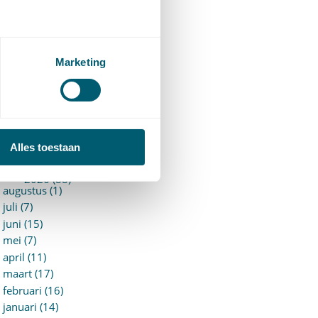
94)
ervoersrecht
(28)
erzekeringsrecht
(85)
etgeving
Marketing
assatierechtspraak
(14)
vggz – Wzd (Wet Bopz
ud)
(139)
ARCHIEF
Alles toestaan
►
2026 (88)
augustus (1)
juli (7)
juni (15)
mei (7)
april (11)
maart (17)
februari (16)
januari (14)