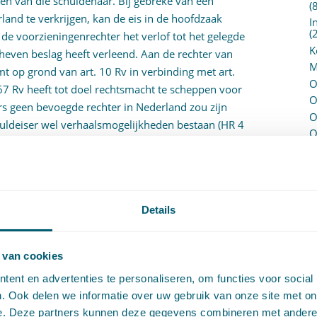
en van die schuldenaar. Bij gebreke van een
(
land te verkrijgen, kan de eis in de hoofdzaak
I
(
e voorzieningenrechter het verlof tot het gelegde
K
heven beslag heeft verleend. Aan de rechter van
M
t op grond van art. 10 Rv in verbinding met art.
O
767 Rv heeft tot doel rechtsmacht te scheppen voor
O
rs geen bevoegde rechter in Nederland zou zijn
O
huldeiser wel verhaalsmogelijkheden bestaan (HR 4
O
P
P
 en 3.7 kan worden afgeleid dat dit de criteria zijn
(
van art. 10 jo. 767 Rv:
P
H
Details
n art. 765 Rv verlof verleend tot het leggen van
P
R
is met gebruikmaking van dat beslagverlof
P
 van cookies
P
 de zin van art. 767 Rv;
ent en advertenties te personaliseren, om functies voor social
S
eds rechtsmacht toe op een andere grondslag, zoals
. Ook delen we informatie over uw gebruik van onze site met on
V
e. Deze partners kunnen deze gegevens combineren met andere i
V