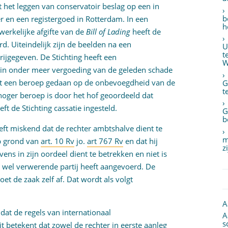
t het leggen van conservatoir beslag op een in
b
en een registergoed in Rotterdam. In een
h
erkelijke afgifte van de
Bill of Lading
heeft de
d. Uiteindelijk zijn de beelden na een
U
t
vrijgegeven. De Stichting heeft een
W
n onder meer vergoeding van de geleden schade
ft een beroep gedaan op de onbevoegdheid van de
G
t
hoger beroep is door het hof geoordeeld dat
t de Stichting cassatie ingesteld.
G
b
eeft miskend dat de rechter ambtshalve dient te
m
p grond van
art. 10 Rv
jo.
art 767 Rv
en dat hij
z
ens in zijn oordeel dient te betrekken en niet is
wel verwerende partij heeft aangevoerd. De
et de zaak zelf af. Dat wordt als volgt
A
 dat de regels van internationaal
A
s
t betekent dat zowel de rechter in eerste aanleg