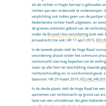
als de rechter in hoger beroep is gehouden 
rechter aan een onderzoek te onderwerpen. V
verplichting ook indien geen van de partijen 
Nederlandse rechter heeft uitgelaten, en teve
de grieven ontsloten gebied van de rechtsstrijd
onder de
Brussel I-bis-verordening
(ook wel: 
privaatrecht (zie ook: HR 17 april 2015,
ECLI:
In de tweede plaats stelt de Hoge Raad voorop
verordening alsook onder het commune privaa
rechtsmacht niet mag beperken tot de stellin
slaan op alle hem ter beschikking staande ge
rechtsverhouding en, in voorkomend geval, op
daarvoor: HR 29 maart 2019,
ECLI:NL:HR:201
In de derde plaats stelt de Hoge Raad het ee
aannemen van rechtsmacht op grond van art. 
laste van een schuldenaar die geen bekende w