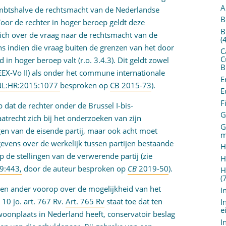
A
ambtshalve de rechtsmacht van de Nederlandse
B
oor de rechter in hoger beroep geldt deze
B
zich over de vraag naar de rechtsmacht van de
(
ns indien die vraag buiten de grenzen van het door
C
C
 in hoger beroep valt (r.o. 3.4.3). Dit geldt zowel
B
EEX-Vo II) als onder het commune internationale
E
NL:HR:2015:1077
besproken op
CB 2015-73
).
E
F
 dat de rechter onder de Brussel I-bis-
G
trecht zich bij het onderzoeken van zijn
G
gen van de eisende partij, maar ook acht moet
m
gevens over de werkelijk tussen partijen bestaande
H
 de stellingen van de verwerende partij (zie
H
9:443,
door de auteur besproken op
CB
2019-50
).
H
(
n en ander voorop over de mogelijkheid van het
I
10 jo. art. 767 Rv.
Art. 765 Rv
staat toe dat ten
I
e
oonplaats in Nederland heeft, conservatoir beslag
I