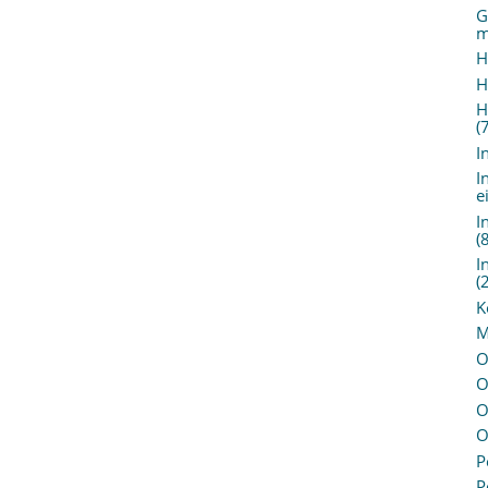
G
m
H
H
H
(
I
I
e
I
(
I
(
K
M
O
O
O
O
P
P