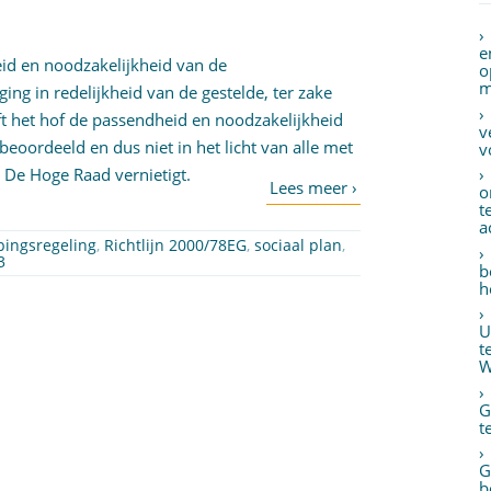
e
id en noodzakelijkheid van de
o
m
ing in redelijkheid van de gestelde, ter zake
 het hof de passendheid en noodzakelijkheid
v
beoordeeld en dus niet in het licht van alle met
v
. De Hoge Raad vernietigt.
o
t
a
pingsregeling
,
Richtlijn 2000/78EG
,
sociaal plan
,
3
b
h
U
t
W
G
t
G
b