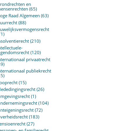
rondrechten en
ensenrechten
(65)
oge Raad Algemeen
(63)
uurrecht
(88)
uwelijksvermogensrecht
71)
nsolventierecht
(210)
ntellectuele-
igendomsrecht
(120)
nternationaal privaatrecht
89)
nternationaal publiekrecht
25)
ooprecht
(15)
ededingingsrecht
(26)
mgevingsrecht
(1)
ndernemingsrecht
(104)
nteigeningsrecht
(72)
verheidsrecht
(183)
ensioenrecht
(27)
ersonen- en familierecht