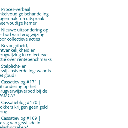
Proces-verbaal
nkelvoudige behandeling
pgemaakt ná uitspraak
eervoudige kamer
Nieuwe uitzondering op
erbod van terugwijzing
oor collectieve acties
Bevoegdheid,
ntvankelijkheid en
erugwijzing in collectieve
ctie over rentebenchmarks
Stelplicht- en
ewijslastverdeling: waar is
et goud?
Cassatievlog #171 |
itzondering op het
erugverwijsverbod bij de
AMCA?
Cassatieblog #170 |
okkers krijgen geen geld
erug
Cassatievlog #169 |
ezag van gewijsde in
elastingzaken?