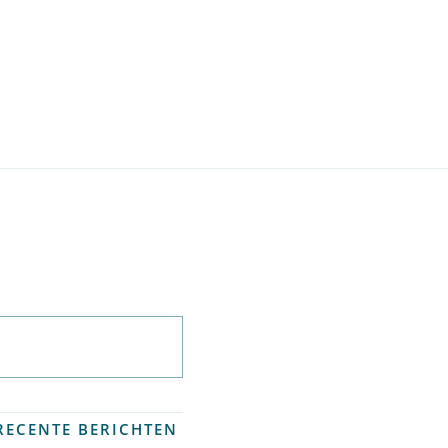
Abonneer op
nieuwsbrief
RECENTE BERICHTEN