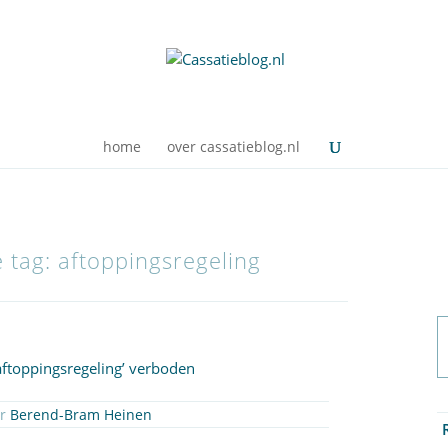
home
over cassatieblog.nl
e tag: aftoppingsregeling
aftoppingsregeling’ verboden
or
Berend-Bram Heinen