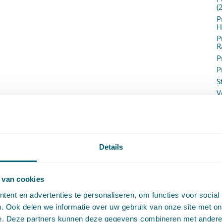
(
P
H
P
R
P
P
S
V
V
(
V
V
W
Details
c
W
o
 van cookies
ent en advertenties te personaliseren, om functies voor social
. Ook delen we informatie over uw gebruik van onze site met on
e. Deze partners kunnen deze gegevens combineren met andere i