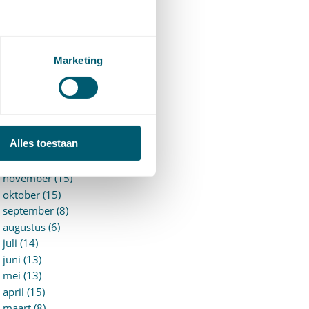
►
2026 (88)
augustus (1)
juli (7)
juni (15)
Marketing
mei (7)
april (11)
maart (17)
februari (16)
januari (14)
Alles toestaan
►
2025 (153)
december (15)
november (15)
oktober (15)
september (8)
augustus (6)
juli (14)
juni (13)
mei (13)
april (15)
maart (8)