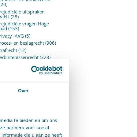
220)
rejudiciële uitspraken
vJEU
(28)
rejudiciële vragen Hoge
aad
(153)
rivacy -AVG
(5)
roces- en beslagrecht
(906)
trafrecht
(12)
erbintenissenrecht
(323)
ermogensrecht algemeen
94)
ervoersrecht
(28)
erzekeringsrecht
(85)
etgeving
Over
assatierechtspraak
(14)
vggz – Wzd (Wet Bopz
ud)
(139)
 media te bieden en om ons
ARCHIEF
ze partners voor social
nformatie die u aan ze heeft