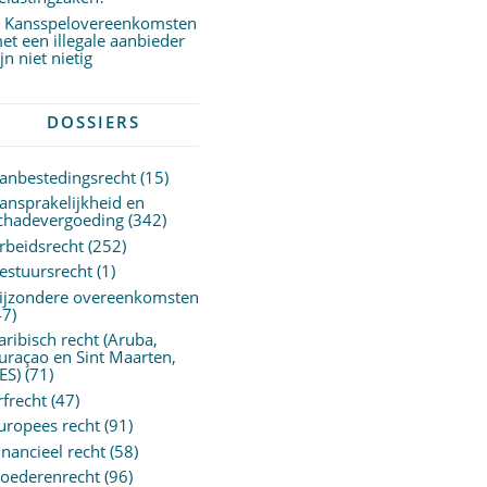
Kansspelovereenkomsten
et een illegale aanbieder
ijn niet nietig
DOSSIERS
anbestedingsrecht
(15)
ansprakelijkheid en
chadevergoeding
(342)
rbeidsrecht
(252)
estuursrecht
(1)
ijzondere overeenkomsten
47)
aribisch recht (Aruba,
uraçao en Sint Maarten,
ES)
(71)
rfrecht
(47)
uropees recht
(91)
inancieel recht
(58)
oederenrecht
(96)