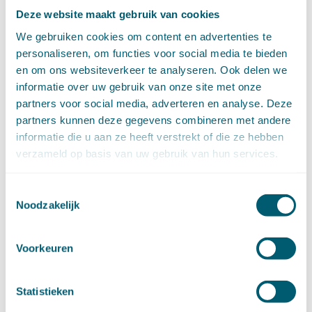
►
2022 (168)
december (13)
Deze website maakt gebruik van cookies
november (18)
We gebruiken cookies om content en advertenties te
oktober (15)
personaliseren, om functies voor social media te bieden
september (12)
en om ons websiteverkeer te analyseren. Ook delen we
augustus (4)
informatie over uw gebruik van onze site met onze
juli (16)
partners voor social media, adverteren en analyse. Deze
juni (16)
partners kunnen deze gegevens combineren met andere
mei (11)
informatie die u aan ze heeft verstrekt of die ze hebben
april (13)
verzameld op basis van uw gebruik van hun services.
maart (16)
februari (19)
Toestemmingsselectie
januari (15)
Noodzakelijk
►
2021 (123)
december (15)
november (9)
Voorkeuren
oktober (13)
september (4)
augustus (7)
Statistieken
juli (4)