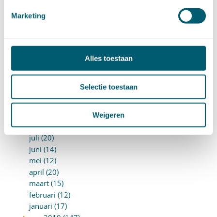
juni (14)
mei (6)
Marketing
april (11)
maart (14)
februari (11)
Alles toestaan
januari (15)
►
2020 (154)
december (6)
Selectie toestaan
november (14)
oktober (14)
september (8)
Weigeren
augustus (2)
juli (20)
juni (14)
mei (12)
april (20)
maart (15)
februari (12)
januari (17)