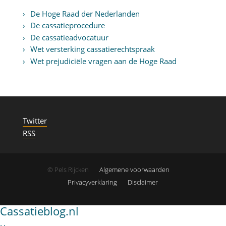
De Hoge Raad der Nederlanden
De cassatieprocedure
De cassatieadvocatuur
Wet versterking cassatierechtspraak
Wet prejudiciële vragen aan de Hoge Raad
Twitter
RSS
© Pels Rijcken
Algemene voorwaarden
Privacyverklaring
Disclaimer
Cassatieblog.nl