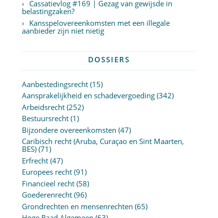
Cassatievlog #169 | Gezag van gewijsde in
belastingzaken?
Kansspelovereenkomsten met een illegale
aanbieder zijn niet nietig
DOSSIERS
Aanbestedingsrecht
(15)
Aansprakelijkheid en schadevergoeding
(342)
Arbeidsrecht
(252)
Bestuursrecht
(1)
Bijzondere overeenkomsten
(47)
Caribisch recht (Aruba, Curaçao en Sint Maarten,
BES)
(71)
Erfrecht
(47)
Europees recht
(91)
Financieel recht
(58)
Goederenrecht
(96)
Grondrechten en mensenrechten
(65)
Hoge Raad Algemeen
(63)