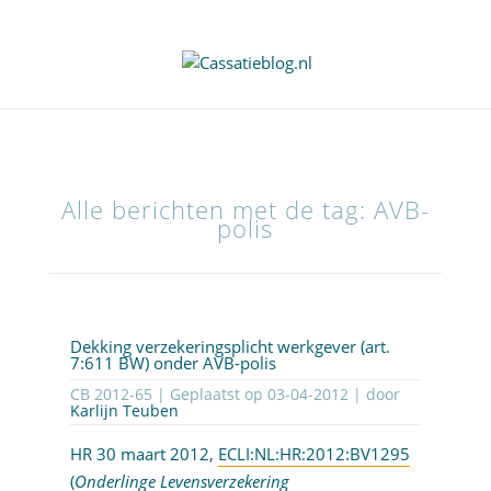
Alle berichten met de tag: AVB-
polis
Dekking verzekeringsplicht werkgever (art.
7:611 BW) onder AVB-polis
CB 2012-65 | Geplaatst op
03-04-2012
| door
Karlijn Teuben
HR 30 maart 2012,
ECLI:NL:HR:2012:BV1295
(
Onderlinge Levensverzekering