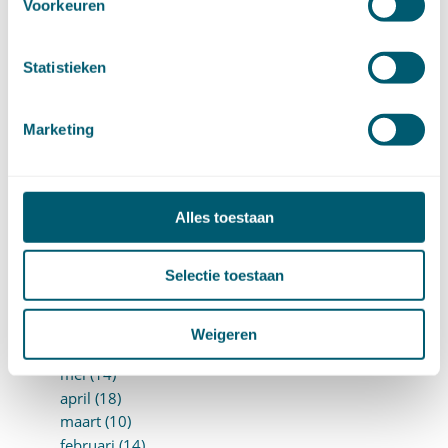
augustus (2)
Voorkeuren
juli (20)
juni (14)
Statistieken
mei (12)
april (20)
maart (15)
Marketing
februari (12)
januari (17)
►
2019 (147)
december (8)
Alles toestaan
november (8)
oktober (13)
Selectie toestaan
september (8)
augustus (10)
juli (10)
Weigeren
juni (10)
mei (14)
april (18)
maart (10)
februari (14)