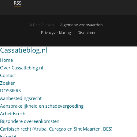
RSS
© Pels Rijcken
Algemene voorwaarden
Privacyverklaring
Disclaimer
Cassatieblog.nl
Home
Over Cassatieblog.nl
Contact
Zoeken
DOSSIERS
Aanbestedingsrecht
Aansprakelijkheid en schadevergoeding
Arbeidsrecht
Bijzondere overeenkomsten
Caribisch recht (Aruba, Curaçao en Sint Maarten, BES)
Erfrecht