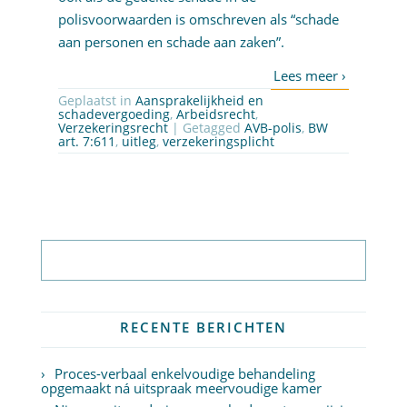
polisvoorwaarden is omschreven als “schade
aan personen en schade aan zaken”.
Geplaatst in
Aansprakelijkheid en
schadevergoeding
,
Arbeidsrecht
,
Verzekeringsrecht
| Getagged
AVB-polis
,
BW
art. 7:611
,
uitleg
,
verzekeringsplicht
Abonneer op nieuwsbrief
RECENTE BERICHTEN
Proces-verbaal enkelvoudige behandeling
opgemaakt ná uitspraak meervoudige kamer