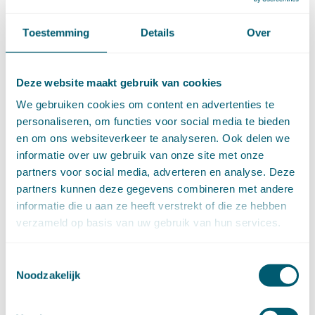
januari (15)
►
2021 (123)
Toestemming
Details
Over
december (15)
november (9)
oktober (13)
Deze website maakt gebruik van cookies
september (4)
We gebruiken cookies om content en advertenties te
augustus (7)
personaliseren, om functies voor social media te bieden
juli (4)
en om ons websiteverkeer te analyseren. Ook delen we
juni (14)
informatie over uw gebruik van onze site met onze
mei (6)
partners voor social media, adverteren en analyse. Deze
april (11)
partners kunnen deze gegevens combineren met andere
maart (14)
informatie die u aan ze heeft verstrekt of die ze hebben
februari (11)
verzameld op basis van uw gebruik van hun services.
januari (15)
►
2020 (154)
december (6)
Toestemmingsselectie
november (14)
Noodzakelijk
oktober (14)
september (8)