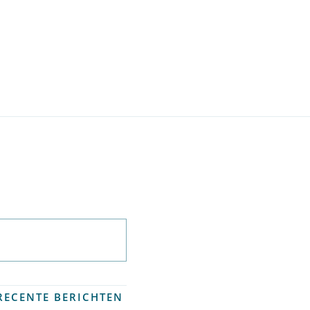
Abonneer op
nieuwsbrief
RECENTE BERICHTEN