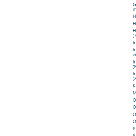
G
m
H
H
H
(
I
I
e
I
(
I
(
K
M
O
O
O
O
P
P