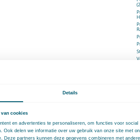
(
P
H
P
R
P
P
S
V
V
(
V
V
W
Details
c
W
o
 van cookies
ent en advertenties te personaliseren, om functies voor social
. Ook delen we informatie over uw gebruik van onze site met on
e. Deze partners kunnen deze gegevens combineren met andere i