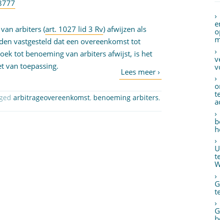
8777
e
van arbiters (
art. 1027 lid 3 Rv
) afwijzen als
o
m
den vastgesteld dat een overeenkomst tot
zoek tot benoeming van arbiters afwijst, is het
v
et van toepassing.
v
o
t
gged
arbitrageovereenkomst
,
benoeming arbiters
,
a
b
h
U
t
W
G
t
G
b