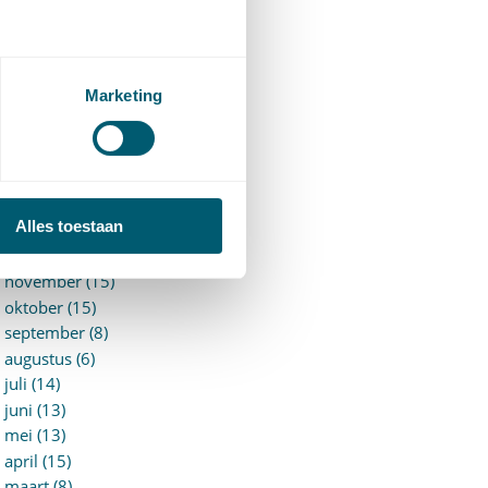
►
2026 (88)
augustus (1)
juli (7)
juni (15)
Marketing
mei (7)
april (11)
maart (17)
februari (16)
januari (14)
Alles toestaan
►
2025 (153)
december (15)
november (15)
oktober (15)
september (8)
augustus (6)
juli (14)
juni (13)
mei (13)
april (15)
maart (8)