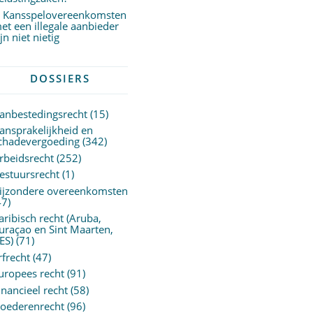
Kansspelovereenkomsten
et een illegale aanbieder
ijn niet nietig
DOSSIERS
anbestedingsrecht
(15)
ansprakelijkheid en
chadevergoeding
(342)
rbeidsrecht
(252)
estuursrecht
(1)
ijzondere overeenkomsten
47)
aribisch recht (Aruba,
uraçao en Sint Maarten,
ES)
(71)
rfrecht
(47)
uropees recht
(91)
inancieel recht
(58)
oederenrecht
(96)