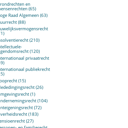
rondrechten en
ensenrechten
(65)
oge Raad Algemeen
(63)
uurrecht
(88)
uwelijksvermogensrecht
71)
nsolventierecht
(210)
ntellectuele-
igendomsrecht
(120)
nternationaal privaatrecht
89)
nternationaal publiekrecht
25)
ooprecht
(15)
ededingingsrecht
(26)
mgevingsrecht
(1)
ndernemingsrecht
(104)
nteigeningsrecht
(72)
verheidsrecht
(183)
ensioenrecht
(27)
ersonen- en familierecht