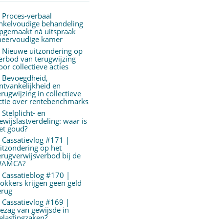
Proces-verbaal
nkelvoudige behandeling
pgemaakt ná uitspraak
eervoudige kamer
Nieuwe uitzondering op
erbod van terugwijzing
oor collectieve acties
Bevoegdheid,
ntvankelijkheid en
erugwijzing in collectieve
ctie over rentebenchmarks
Stelplicht- en
ewijslastverdeling: waar is
et goud?
Cassatievlog #171 |
itzondering op het
erugverwijsverbod bij de
AMCA?
Cassatieblog #170 |
okkers krijgen geen geld
erug
Cassatievlog #169 |
ezag van gewijsde in
elastingzaken?