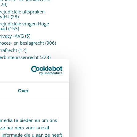
220)
rejudiciële uitspraken
vJEU
(28)
rejudiciële vragen Hoge
aad
(153)
rivacy -AVG
(5)
roces- en beslagrecht
(906)
trafrecht
(12)
erbintenissenrecht
(323)
ermogensrecht algemeen
94)
ervoersrecht
(28)
erzekeringsrecht
(85)
etgeving
Over
assatierechtspraak
(14)
vggz – Wzd (Wet Bopz
ud)
(139)
 media te bieden en om ons
ARCHIEF
ze partners voor social
nformatie die u aan ze heeft