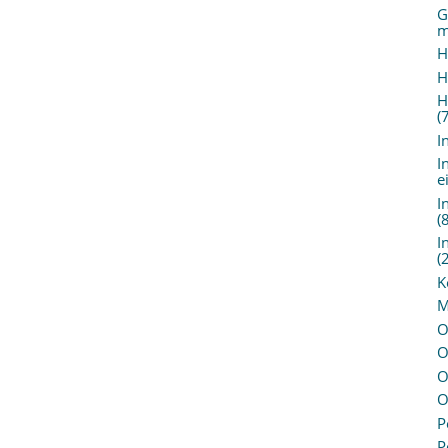
G
m
H
H
H
(
I
I
e
I
(
I
(
K
M
O
O
O
O
P
P