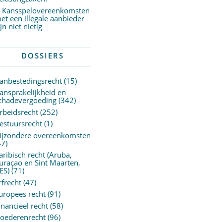
Kansspelovereenkomsten
et een illegale aanbieder
ijn niet nietig
DOSSIERS
anbestedingsrecht
(15)
ansprakelijkheid en
chadevergoeding
(342)
rbeidsrecht
(252)
estuursrecht
(1)
ijzondere overeenkomsten
47)
aribisch recht (Aruba,
uraçao en Sint Maarten,
ES)
(71)
rfrecht
(47)
uropees recht
(91)
inancieel recht
(58)
oederenrecht
(96)