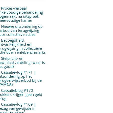
Proces-verbaal
nkelvoudige behandeling
pgemaakt ná uitspraak
eervoudige kamer
Nieuwe uitzondering op
erbod van terugwijzing
oor collectieve acties
Bevoegdheid,
ntvankelijkheid en
erugwijzing in collectieve
ctie over rentebenchmarks
Stelplicht- en
ewijslastverdeling: waar is
et goud?
Cassatievlog #171 |
itzondering op het
erugverwijsverbod bij de
AMCA?
Cassatieblog #170 |
okkers krijgen geen geld
erug
Cassatievlog #169 |
ezag van gewijsde in
elastingzaken?