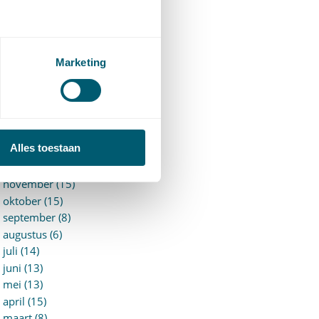
►
2026 (88)
augustus (1)
juli (7)
juni (15)
Marketing
mei (7)
april (11)
maart (17)
februari (16)
januari (14)
Alles toestaan
►
2025 (153)
december (15)
november (15)
oktober (15)
september (8)
augustus (6)
juli (14)
juni (13)
mei (13)
april (15)
maart (8)