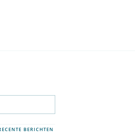
Abonneer op
nieuwsbrief
RECENTE BERICHTEN