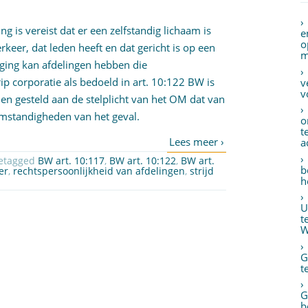
ng is vereist dat er een zelfstandig lichaam is
e
o
keer, dat leden heeft en dat gericht is op een
m
iging kan afdelingen hebben die
rip corporatie als bedoeld in art. 10:122 BW is
v
v
n gesteld aan de stelplicht van het OM dat van
 omstandigheden van het geval.
o
t
a
etagged
BW art. 10:117
,
BW art. 10:122
,
BW art.
b
er
,
rechtspersoonlijkheid van afdelingen
,
strijd
h
U
t
W
G
t
G
b