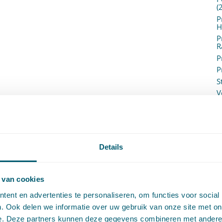
(
P
H
P
R
P
P
S
V
V
(
V
V
W
Details
c
W
o
 van cookies
ent en advertenties te personaliseren, om functies voor social
. Ook delen we informatie over uw gebruik van onze site met on
e. Deze partners kunnen deze gegevens combineren met andere i