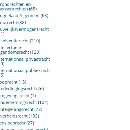
rondrechten en
ensenrechten
(65)
oge Raad Algemeen
(63)
uurrecht
(88)
uwelijksvermogensrecht
71)
nsolventierecht
(210)
ntellectuele-
igendomsrecht
(120)
nternationaal privaatrecht
89)
nternationaal publiekrecht
25)
ooprecht
(15)
ededingingsrecht
(26)
mgevingsrecht
(1)
ndernemingsrecht
(104)
nteigeningsrecht
(72)
verheidsrecht
(183)
ensioenrecht
(27)
ersonen- en familierecht