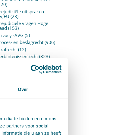
220)
rejudiciële uitspraken
vJEU
(28)
rejudiciële vragen Hoge
aad
(153)
rivacy -AVG
(5)
roces- en beslagrecht
(906)
trafrecht
(12)
erbintenissenrecht
(323)
ermogensrecht algemeen
94)
ervoersrecht
(28)
erzekeringsrecht
(85)
etgeving
Over
assatierechtspraak
(14)
vggz – Wzd (Wet Bopz
ud)
(139)
 media te bieden en om ons
ARCHIEF
ze partners voor social
nformatie die u aan ze heeft