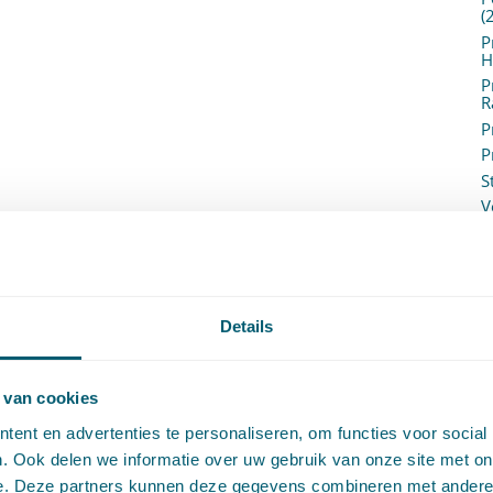
(
P
H
P
R
P
P
S
V
V
(
V
V
W
Details
c
W
o
 van cookies
ent en advertenties te personaliseren, om functies voor social
. Ook delen we informatie over uw gebruik van onze site met on
e. Deze partners kunnen deze gegevens combineren met andere i