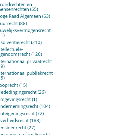
rondrechten en
ensenrechten
(65)
oge Raad Algemeen
(63)
uurrecht
(88)
uwelijksvermogensrecht
71)
nsolventierecht
(210)
ntellectuele-
igendomsrecht
(120)
nternationaal privaatrecht
89)
nternationaal publiekrecht
25)
ooprecht
(15)
ededingingsrecht
(26)
mgevingsrecht
(1)
ndernemingsrecht
(104)
nteigeningsrecht
(72)
verheidsrecht
(183)
ensioenrecht
(27)
ersonen- en familierecht