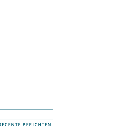
Abonneer op
nieuwsbrief
RECENTE BERICHTEN