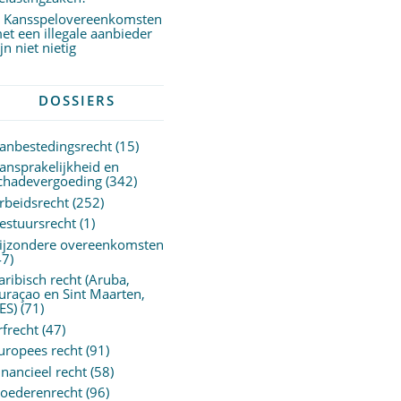
Kansspelovereenkomsten
et een illegale aanbieder
ijn niet nietig
DOSSIERS
anbestedingsrecht
(15)
ansprakelijkheid en
chadevergoeding
(342)
rbeidsrecht
(252)
estuursrecht
(1)
ijzondere overeenkomsten
47)
aribisch recht (Aruba,
uraçao en Sint Maarten,
ES)
(71)
rfrecht
(47)
uropees recht
(91)
inancieel recht
(58)
oederenrecht
(96)