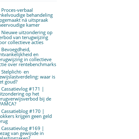
Proces-verbaal
nkelvoudige behandeling
pgemaakt ná uitspraak
eervoudige kamer
Nieuwe uitzondering op
erbod van terugwijzing
oor collectieve acties
Bevoegdheid,
ntvankelijkheid en
erugwijzing in collectieve
ctie over rentebenchmarks
Stelplicht- en
ewijslastverdeling: waar is
et goud?
Cassatievlog #171 |
itzondering op het
erugverwijsverbod bij de
AMCA?
Cassatieblog #170 |
okkers krijgen geen geld
erug
Cassatievlog #169 |
ezag van gewijsde in
elastingzaken?