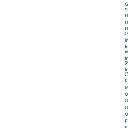
G
m
H
H
H
(
I
I
e
I
(
I
(
K
M
O
O
O
O
P
P