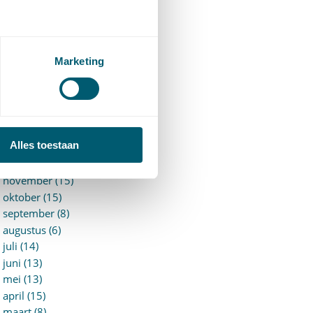
►
2026 (88)
augustus (1)
juli (7)
juni (15)
Marketing
mei (7)
april (11)
maart (17)
februari (16)
januari (14)
Alles toestaan
►
2025 (153)
december (15)
november (15)
oktober (15)
september (8)
augustus (6)
juli (14)
juni (13)
mei (13)
april (15)
maart (8)