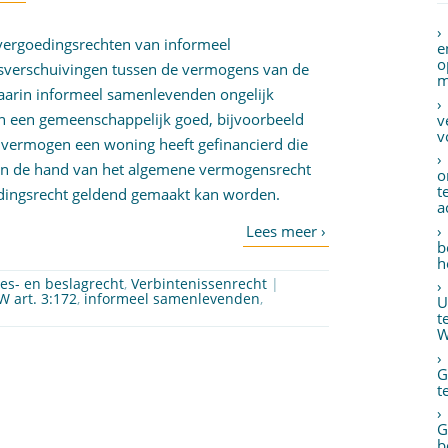
 vergoedingsrechten van informeel
e
o
verschuivingen tussen de vermogens van de
m
waarin informeel samenlevenden ongelijk
an een gemeenschappelijk goed, bijvoorbeeld
v
v
n vermogen een woning heeft gefinancierd die
aan de hand van het algemene vermogensrecht
o
t
dingsrecht geldend gemaakt kan worden.
a
b
h
es- en beslagrecht
,
Verbintenissenrecht
|
W art. 3:172
,
informeel samenlevenden
,
U
t
W
G
t
G
b