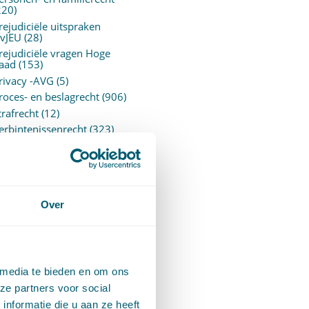
220)
rejudiciële uitspraken
vJEU
(28)
rejudiciële vragen Hoge
aad
(153)
rivacy -AVG
(5)
roces- en beslagrecht
(906)
trafrecht
(12)
erbintenissenrecht
(323)
ermogensrecht algemeen
94)
ervoersrecht
(28)
erzekeringsrecht
(85)
etgeving
Over
assatierechtspraak
(14)
vggz – Wzd (Wet Bopz
ud)
(139)
 media te bieden en om ons
ARCHIEF
ze partners voor social
nformatie die u aan ze heeft