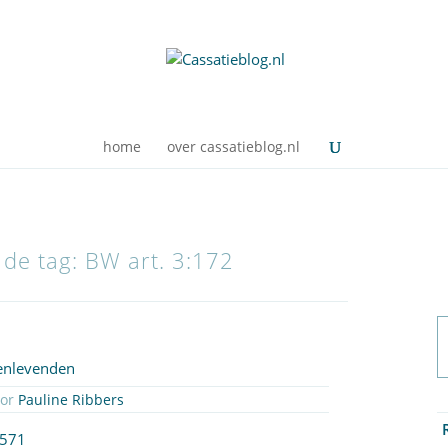
home
over cassatieblog.nl
 de tag: BW art. 3:172
enlevenden
oor
Pauline Ribbers
1571