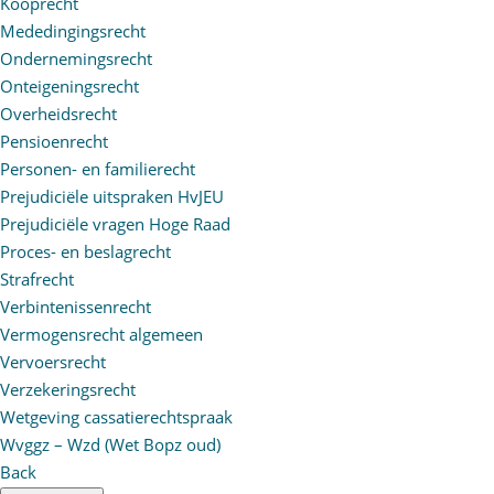
Kooprecht
Mededingingsrecht
Ondernemingsrecht
Onteigeningsrecht
Overheidsrecht
Pensioenrecht
Personen- en familierecht
Prejudiciële uitspraken HvJEU
Prejudiciële vragen Hoge Raad
Proces- en beslagrecht
Strafrecht
Verbintenissenrecht
Vermogensrecht algemeen
Vervoersrecht
Verzekeringsrecht
Wetgeving cassatierechtspraak
Wvggz – Wzd (Wet Bopz oud)
Back