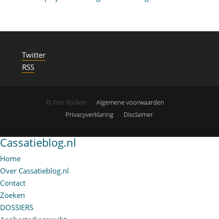
Twitter
RSS
© Pels Rijcken
Algemene voorwaarden
Privacyverklaring
Disclaimer
Cassatieblog.nl
Home
Over Cassatieblog.nl
Contact
Zoeken
DOSSIERS