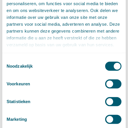
januari (15)
personaliseren, om functies voor social media te bieden
►
2020 (154)
en om ons websiteverkeer te analyseren. Ook delen we
december (6)
informatie over uw gebruik van onze site met onze
november (14)
partners voor social media, adverteren en analyse. Deze
oktober (14)
partners kunnen deze gegevens combineren met andere
september (8)
informatie die u aan ze heeft verstrekt of die ze hebben
augustus (2)
juli (20)
verzameld op basis van uw gebruik van hun services.
juni (14)
mei (12)
Toestemmingsselectie
april (20)
Noodzakelijk
maart (15)
februari (12)
Voorkeuren
januari (17)
►
2019 (147)
december (8)
Statistieken
november (8)
oktober (13)
september (8)
Marketing
augustus (10)