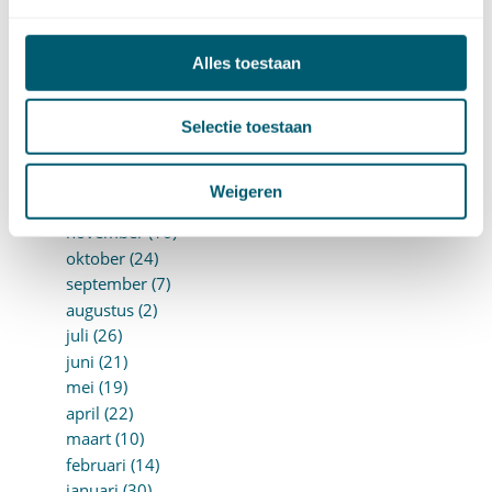
juli (10)
juni (10)
mei (14)
Alles toestaan
april (18)
maart (10)
Selectie toestaan
februari (14)
januari (24)
►
2018 (205)
Weigeren
december (14)
november (16)
oktober (24)
september (7)
augustus (2)
juli (26)
juni (21)
mei (19)
april (22)
maart (10)
februari (14)
januari (30)