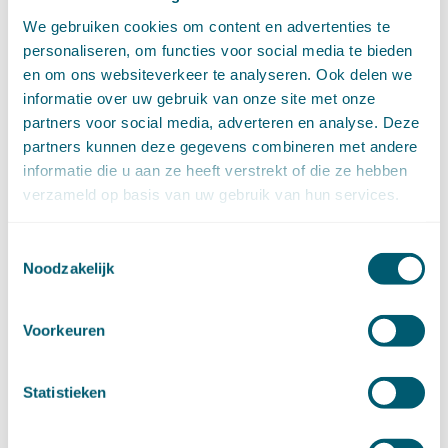
april (11)
We gebruiken cookies om content en advertenties te
maart (14)
personaliseren, om functies voor social media te bieden
februari (11)
en om ons websiteverkeer te analyseren. Ook delen we
januari (15)
►
2020 (154)
informatie over uw gebruik van onze site met onze
december (6)
partners voor social media, adverteren en analyse. Deze
november (14)
partners kunnen deze gegevens combineren met andere
oktober (14)
informatie die u aan ze heeft verstrekt of die ze hebben
september (8)
verzameld op basis van uw gebruik van hun services.
augustus (2)
juli (20)
Toestemmingsselectie
juni (14)
Noodzakelijk
mei (12)
april (20)
maart (15)
Voorkeuren
februari (12)
januari (17)
Statistieken
►
2019 (147)
december (8)
november (8)