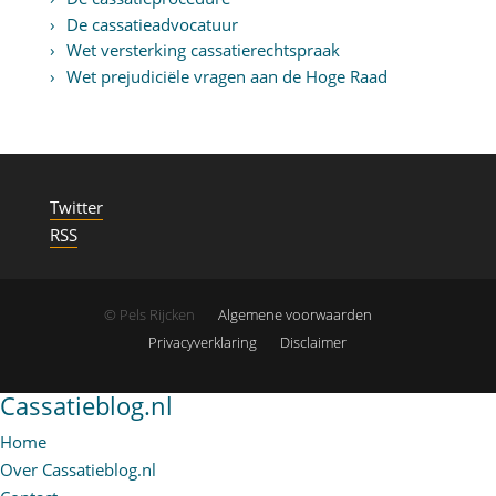
De cassatieadvocatuur
Wet versterking cassatierechtspraak
Wet prejudiciële vragen aan de Hoge Raad
Twitter
RSS
© Pels Rijcken
Algemene voorwaarden
Privacyverklaring
Disclaimer
Cassatieblog.nl
Home
Over Cassatieblog.nl