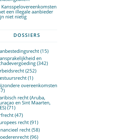
Kansspelovereenkomsten
et een illegale aanbieder
ijn niet nietig
DOSSIERS
anbestedingsrecht
(15)
ansprakelijkheid en
chadevergoeding
(342)
rbeidsrecht
(252)
estuursrecht
(1)
ijzondere overeenkomsten
47)
aribisch recht (Aruba,
uraçao en Sint Maarten,
ES)
(71)
rfrecht
(47)
uropees recht
(91)
inancieel recht
(58)
oederenrecht
(96)