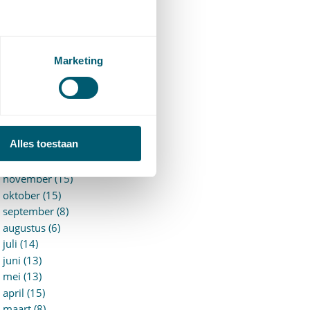
►
2026 (88)
augustus (1)
juli (7)
juni (15)
Marketing
mei (7)
april (11)
maart (17)
februari (16)
januari (14)
Alles toestaan
►
2025 (153)
december (15)
november (15)
oktober (15)
september (8)
augustus (6)
juli (14)
juni (13)
mei (13)
april (15)
maart (8)