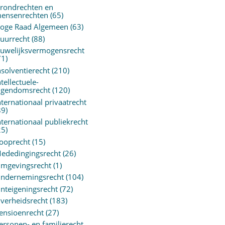
rondrechten en
ensenrechten
(65)
oge Raad Algemeen
(63)
uurrecht
(88)
uwelijksvermogensrecht
71)
nsolventierecht
(210)
ntellectuele-
igendomsrecht
(120)
nternationaal privaatrecht
89)
nternationaal publiekrecht
25)
ooprecht
(15)
ededingingsrecht
(26)
mgevingsrecht
(1)
ndernemingsrecht
(104)
nteigeningsrecht
(72)
verheidsrecht
(183)
ensioenrecht
(27)
ersonen- en familierecht