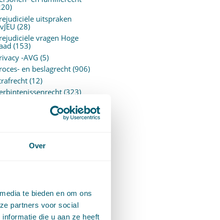
220)
rejudiciële uitspraken
vJEU
(28)
rejudiciële vragen Hoge
aad
(153)
rivacy -AVG
(5)
roces- en beslagrecht
(906)
trafrecht
(12)
erbintenissenrecht
(323)
ermogensrecht algemeen
94)
ervoersrecht
(28)
erzekeringsrecht
(85)
etgeving
Over
assatierechtspraak
(14)
vggz – Wzd (Wet Bopz
ud)
(139)
 media te bieden en om ons
ARCHIEF
ze partners voor social
nformatie die u aan ze heeft