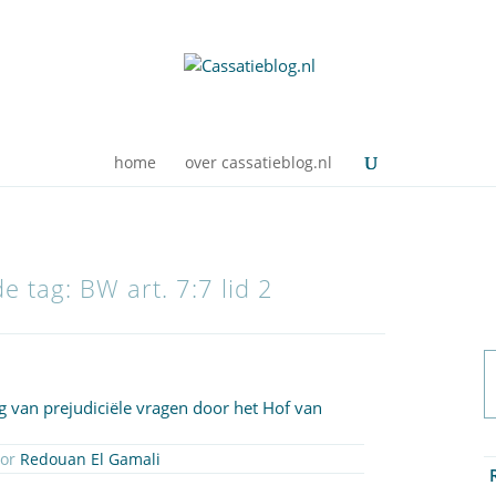
home
over cassatieblog.nl
e tag: BW art. 7:7 lid 2
 van prejudiciële vragen door het Hof van
oor
Redouan El Gamali