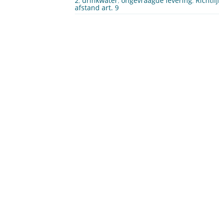
2
,
drinkwater
,
ongevraagde levering
,
Richtl
afstand art. 9