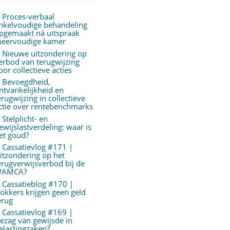
Proces-verbaal
nkelvoudige behandeling
pgemaakt ná uitspraak
eervoudige kamer
Nieuwe uitzondering op
erbod van terugwijzing
oor collectieve acties
Bevoegdheid,
ntvankelijkheid en
erugwijzing in collectieve
ctie over rentebenchmarks
Stelplicht- en
ewijslastverdeling: waar is
et goud?
Cassatievlog #171 |
itzondering op het
erugverwijsverbod bij de
AMCA?
Cassatieblog #170 |
okkers krijgen geen geld
erug
Cassatievlog #169 |
ezag van gewijsde in
elastingzaken?