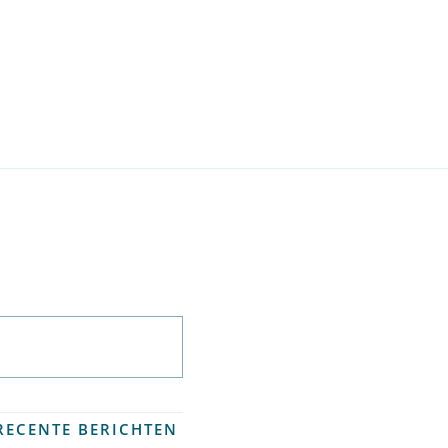
Abonneer op
nieuwsbrief
RECENTE BERICHTEN