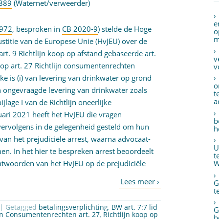
1889
(Waternet/verweerder)
e
1972
, besproken in
CB 2020-9
) stelde de Hoge
o
m
ustitie van de Europese Unie (HvJEU) over de
art. 9 Richtlijn koop op afstand gebaseerde art.
v
t op art. 27 Richtlijn consumentenrechten
v
ke is (i) van levering van drinkwater op grond
o
n ongevraagde levering van drinkwater zoals
t
a
jlage I van de Richtlijn oneerlijke
ari 2021 heeft het HvJEU die vragen
b
vervolgens in de gelegenheid gesteld om hun
h
 van het prejudiciële arrest, waarna advocaat-
U
en. In het hier te bespreken arrest beoordeelt
t
antwoorden van het HvJEU op de prejudiciële
W
G
t
| Getagged
betalingsverplichting
,
BW art. 7:7 lid
G
ijn Consumentenrechten art. 27
,
Richtlijn koop op
b