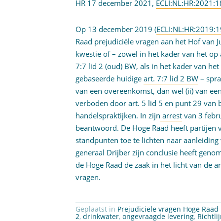
HR 17 december 2021,
ECLI:NL:HR:2021:
Op 13 december 2019 (
ECLI:NL:HR:2019:
Raad prejudiciële vragen aan het Hof van J
kwestie of – zowel in het kader van het op 
7:7 lid 2 (oud) BW, als in het kader van he
gebaseerde huidige
art. 7:7 lid 2 BW
– spra
van een overeenkomst, dan wel (ii) van ee
verboden door art. 5 lid 5 en punt 29 van bi
handelspraktijken. In zijn
arrest
van 3 febru
beantwoord. De Hoge Raad heeft partijen 
standpunten toe te lichten naar aanleiding
generaal Drijber zijn conclusie heeft genom
de Hoge Raad de zaak in het licht van de 
vragen.
Geplaatst in
Prejudiciële vragen Hoge Raad
2
,
drinkwater
,
ongevraagde levering
,
Richtl