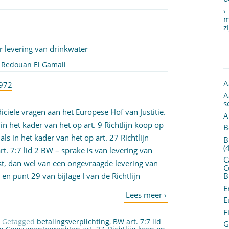
m
z
r levering van drinkwater
r
Redouan El Gamali
A
1972
A
s
iciële vragen aan het Europese Hof van Justitie.
A
in het kader van het op art. 9 Richtlijn koop op
B
als in het kader van het op art. 27 Richtlijn
B
(
. 7:7 lid 2 BW – sprake is van levering van
C
t, dan wel van een ongevraagde levering van
C
en punt 29 van bijlage I van de Richtlijn
B
E
E
F
| Getagged
betalingsverplichting
,
BW art. 7:7 lid
G