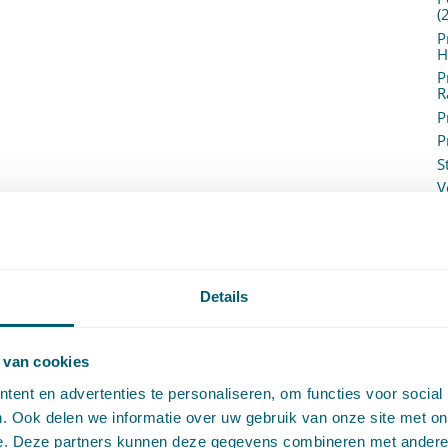
(
P
H
P
R
P
P
S
V
V
(
V
V
W
Details
c
W
o
 van cookies
ent en advertenties te personaliseren, om functies voor social
. Ook delen we informatie over uw gebruik van onze site met on
e. Deze partners kunnen deze gegevens combineren met andere i