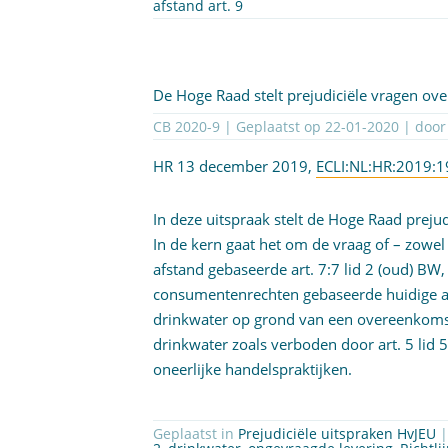
afstand art. 9
De Hoge Raad stelt prejudiciële vragen ove
CB 2020-9 | Geplaatst op
22-01-2020
| doo
HR 13 december 2019,
ECLI:NL:HR:2019:
In deze uitspraak stelt de Hoge Raad prejud
In de kern gaat het om de vraag of – zowel 
afstand gebaseerde art. 7:7 lid 2 (oud) BW, 
consumentenrechten gebaseerde huidige art
drinkwater op grond van een overeenkoms
drinkwater zoals verboden door art. 5 lid 5 
oneerlijke handelspraktijken.
Geplaatst in
Prejudiciële uitspraken HvJEU