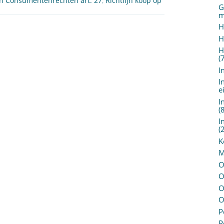
ijn Consumentenrechten art. 27
,
Richtlijn koop op
G
m
H
H
H
(
I
I
e
I
(
I
(
K
M
O
O
O
O
P
P