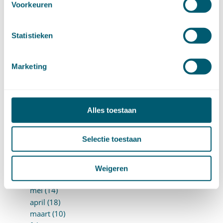
Voorkeuren
augustus (2)
juli (20)
juni (14)
Statistieken
mei (12)
april (20)
maart (15)
Marketing
februari (12)
januari (17)
►
2019 (147)
december (8)
Alles toestaan
november (8)
oktober (13)
Selectie toestaan
september (8)
augustus (10)
juli (10)
Weigeren
juni (10)
mei (14)
april (18)
maart (10)