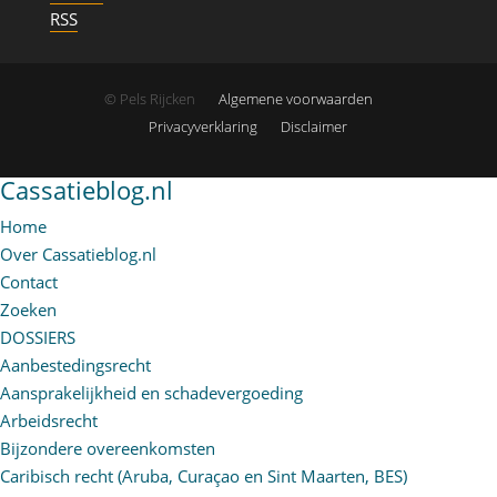
RSS
© Pels Rijcken
Algemene voorwaarden
Privacyverklaring
Disclaimer
Cassatieblog.nl
Home
Over Cassatieblog.nl
Contact
Zoeken
DOSSIERS
Aanbestedingsrecht
Aansprakelijkheid en schadevergoeding
Arbeidsrecht
Bijzondere overeenkomsten
Caribisch recht (Aruba, Curaçao en Sint Maarten, BES)