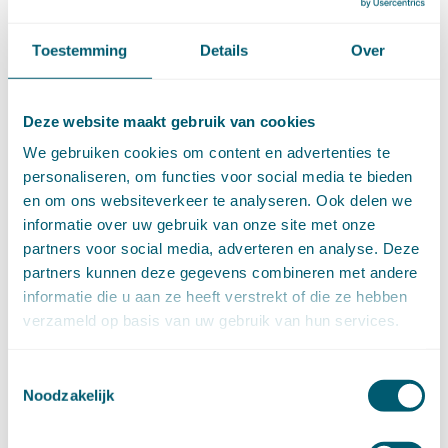
februari (19)
januari (15)
Toestemming
Details
Over
►
2021 (123)
december (15)
november (9)
oktober (13)
Deze website maakt gebruik van cookies
september (4)
We gebruiken cookies om content en advertenties te
augustus (7)
personaliseren, om functies voor social media te bieden
juli (4)
en om ons websiteverkeer te analyseren. Ook delen we
juni (14)
informatie over uw gebruik van onze site met onze
mei (6)
partners voor social media, adverteren en analyse. Deze
april (11)
partners kunnen deze gegevens combineren met andere
maart (14)
informatie die u aan ze heeft verstrekt of die ze hebben
februari (11)
verzameld op basis van uw gebruik van hun services.
januari (15)
►
2020 (154)
december (6)
Toestemmingsselectie
november (14)
Noodzakelijk
oktober (14)
september (8)