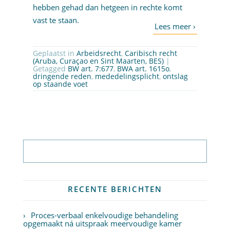
hebben gehad dan hetgeen in rechte komt
vast te staan.
Geplaatst in
Arbeidsrecht
,
Caribisch recht
(Aruba, Curaçao en Sint Maarten, BES)
|
Getagged
BW art. 7:677
,
BWA art. 1615o
,
dringende reden
,
mededelingsplicht
,
ontslag
op staande voet
Abonneer op nieuwsbrief
RECENTE BERICHTEN
Proces-verbaal enkelvoudige behandeling
opgemaakt ná uitspraak meervoudige kamer