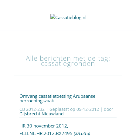
Alle berichten met de tag:
cassatiegronden
Omvang cassatietoetsing Arubaanse
herroepingszaak
CB 2012-232 | Geplaatst op
05-12-2012
| door
Gijsbrecht Nieuwland
HR 30 november 2012,
ECLI:NL:HR:2012:BX7495
(X/Lotto)