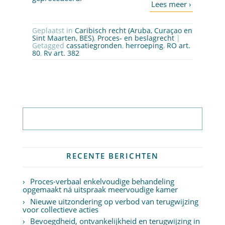
Geplaatst in
Caribisch recht (Aruba, Curaçao en
Sint Maarten, BES)
,
Proces- en beslagrecht
|
Getagged
cassatiegronden
,
herroeping
,
RO art.
80
,
Rv art. 382
Abonneer op nieuwsbrief
RECENTE BERICHTEN
Proces-verbaal enkelvoudige behandeling
opgemaakt ná uitspraak meervoudige kamer
Nieuwe uitzondering op verbod van terugwijzing
voor collectieve acties
Bevoegdheid, ontvankelijkheid en terugwijzing in