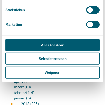
juni (14)
mei (12)
Statistieken
april (20)
maart (15)
februari (12)
Marketing
januari (17)
►
2019 (147)
december (8)
november (8)
Alles toestaan
oktober (13)
september (8)
Selectie toestaan
augustus (10)
juli (10)
juni (10)
Weigeren
mei (14)
april (18)
maart (10)
februari (14)
januari (24)
►
2018 (205)