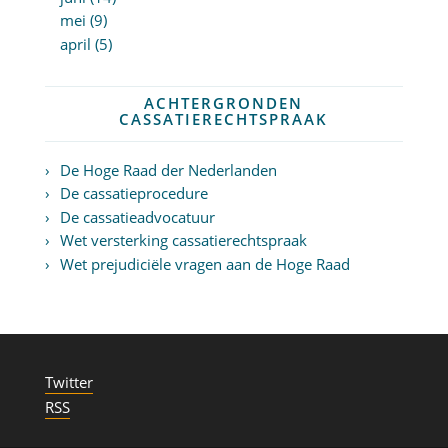
mei (9)
april (5)
ACHTERGRONDEN
CASSATIERECHTSPRAAK
De Hoge Raad der Nederlanden
De cassatieprocedure
De cassatieadvocatuur
Wet versterking cassatierechtspraak
Wet prejudiciële vragen aan de Hoge Raad
Twitter
RSS