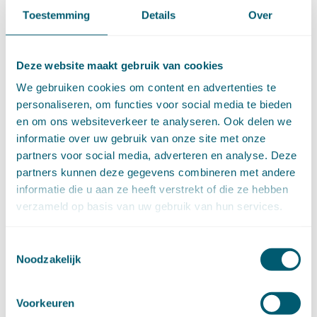
december (15)
Toestemming
Details
Over
november (9)
oktober (13)
september (4)
Deze website maakt gebruik van cookies
augustus (7)
We gebruiken cookies om content en advertenties te
juli (4)
personaliseren, om functies voor social media te bieden
juni (14)
en om ons websiteverkeer te analyseren. Ook delen we
mei (6)
informatie over uw gebruik van onze site met onze
april (11)
partners voor social media, adverteren en analyse. Deze
maart (14)
partners kunnen deze gegevens combineren met andere
februari (11)
informatie die u aan ze heeft verstrekt of die ze hebben
januari (15)
verzameld op basis van uw gebruik van hun services.
►
2020 (154)
december (6)
november (14)
Toestemmingsselectie
oktober (14)
Noodzakelijk
september (8)
augustus (2)
juli (20)
Voorkeuren