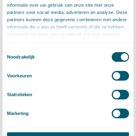
maart (8)
informatie over uw gebruik van onze site met onze
februari (16)
partners voor social media, adverteren en analyse. Deze
januari (15)
partners kunnen deze gegevens combineren met andere
►
2024 (161)
informatie die u aan ze heeft verstrekt of die ze hebben
december (16)
verzameld op basis van uw gebruik van hun services.
november (17)
oktober (17)
Toestemmingsselectie
september (9)
Noodzakelijk
augustus (10)
juli (8)
juni (7)
Voorkeuren
mei (7)
april (18)
Statistieken
maart (17)
februari (17)
januari (18)
Marketing
►
2023 (177)
december (12)
november (16)