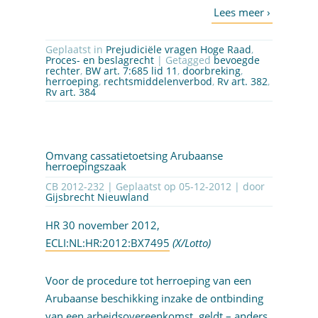
Geplaatst in
Prejudiciële vragen Hoge Raad
,
Proces- en beslagrecht
| Getagged
bevoegde
rechter
,
BW art. 7:685 lid 11
,
doorbreking
,
herroeping
,
rechtsmiddelenverbod
,
Rv art. 382
,
Rv art. 384
Omvang cassatietoetsing Arubaanse
herroepingszaak
CB 2012-232 | Geplaatst op
05-12-2012
| door
Gijsbrecht Nieuwland
HR 30 november 2012,
ECLI:NL:HR:2012:BX7495
(X/Lotto)
Voor de procedure tot herroeping van een
Arubaanse beschikking inzake de ontbinding
van een arbeidsovereenkomst, geldt – anders