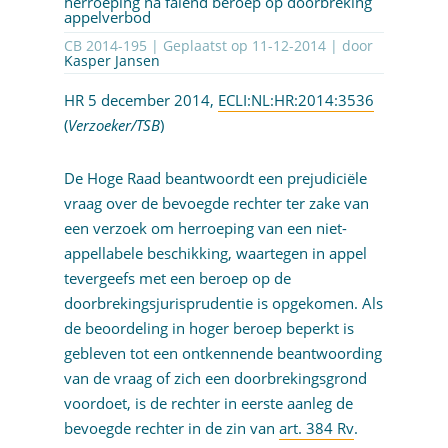
herroeping na falend beroep op doorbreking
appelverbod
CB 2014-195 | Geplaatst op
11-12-2014
| door
Kasper Jansen
HR 5 december 2014,
ECLI:NL:HR:2014:3536
(
Verzoeker/TSB
)
De Hoge Raad beantwoordt een prejudiciële
vraag over de bevoegde rechter ter zake van
een verzoek om herroeping van een niet-
appellabele beschikking, waartegen in appel
tevergeefs met een beroep op de
doorbrekingsjurisprudentie is opgekomen. Als
de beoordeling in hoger beroep beperkt is
gebleven tot een ontkennende beantwoording
van de vraag of zich een doorbrekingsgrond
voordoet, is de rechter in eerste aanleg de
bevoegde rechter in de zin van
art. 384 Rv
.