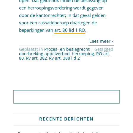
open. Dat geldt ook indien de beslissing op
een herroepingsvordering wordt gegeven
door de kantonrechter; in dat geval gelden
voor een cassatieberoep daartegen de
beperkingen van
art. 80 lid 1 RO
.
Geplaatst in
Proces- en beslagrecht
| Getagged
doorbreking appelverbod
,
herroeping
,
RO art.
80
,
Rv art. 382
,
Rv art. 388 lid 2
Abonneer op nieuwsbrief
RECENTE BERICHTEN