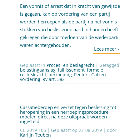
Een vonnis of arrest dat in kracht van gewijsde
is gegaan, kan op vordering van een partij
worden herroepen als de partij na het vonnis
stukken van beslissende aard in handen heeft
gekregen die door toedoen van de wederpartij
waren achtergehouden.
Geplaatst in
Proces- en beslagrecht
| Getagged
belastingaanslag
,
faillissement
,
formele
rechtskracht
,
herroeping
,
Peeters-Gatzen
vordering
,
Rv art. 382
Cassatieberoep en verzet tegen beslissing tot
heropening in een herroepingsprocedure
moeten direct na deze uitspraak worden
ingesteld
CB 2019-106 | Geplaatst op
27-08-2019
| door
Karlijn Teuben