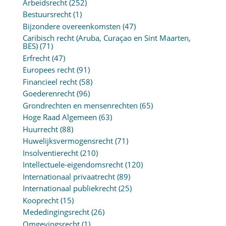
Arbeidsrecht
(252)
Bestuursrecht
(1)
Bijzondere overeenkomsten
(47)
Caribisch recht (Aruba, Curaçao en Sint Maarten,
BES)
(71)
Erfrecht
(47)
Europees recht
(91)
Financieel recht
(58)
Goederenrecht
(96)
Grondrechten en mensenrechten
(65)
Hoge Raad Algemeen
(63)
Huurrecht
(88)
Huwelijksvermogensrecht
(71)
Insolventierecht
(210)
Intellectuele-eigendomsrecht
(120)
Internationaal privaatrecht
(89)
Internationaal publiekrecht
(25)
Kooprecht
(15)
Mededingingsrecht
(26)
Omgevingsrecht
(1)