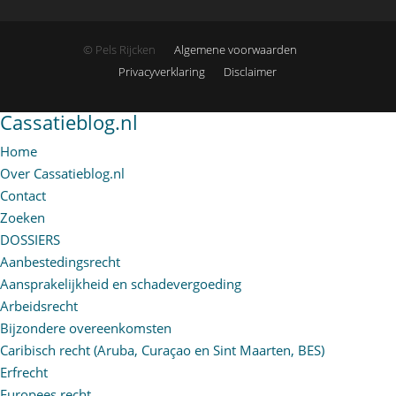
© Pels Rijcken
Algemene voorwaarden
Privacyverklaring
Disclaimer
Cassatieblog.nl
Home
Over Cassatieblog.nl
Contact
Zoeken
DOSSIERS
Aanbestedingsrecht
Aansprakelijkheid en schadevergoeding
Arbeidsrecht
Bijzondere overeenkomsten
Caribisch recht (Aruba, Curaçao en Sint Maarten, BES)
Erfrecht
Europees recht