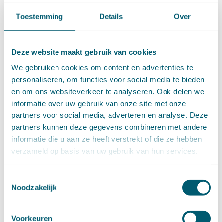
►
2021 (123)
Toestemming
Details
Over
december (15)
november (9)
oktober (13)
Deze website maakt gebruik van cookies
september (4)
augustus (7)
We gebruiken cookies om content en advertenties te
juli (4)
personaliseren, om functies voor social media te bieden
juni (14)
en om ons websiteverkeer te analyseren. Ook delen we
mei (6)
informatie over uw gebruik van onze site met onze
april (11)
partners voor social media, adverteren en analyse. Deze
maart (14)
partners kunnen deze gegevens combineren met andere
februari (11)
informatie die u aan ze heeft verstrekt of die ze hebben
januari (15)
verzameld op basis van uw gebruik van hun services.
►
2020 (154)
december (6)
november (14)
Toestemmingsselectie
Noodzakelijk
oktober (14)
september (8)
augustus (2)
Voorkeuren