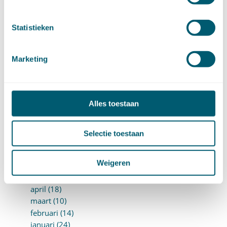
juli (20)
juni (14)
mei (12)
Statistieken
april (20)
maart (15)
Marketing
februari (12)
januari (17)
►
2019 (147)
december (8)
Alles toestaan
november (8)
oktober (13)
september (8)
Selectie toestaan
augustus (10)
juli (10)
Weigeren
juni (10)
mei (14)
april (18)
maart (10)
februari (14)
januari (24)