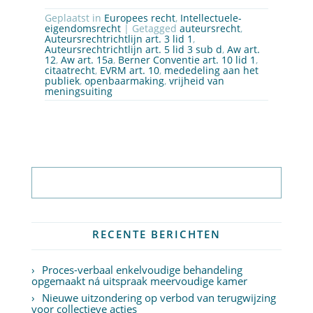
Geplaatst in
Europees recht
,
Intellectuele-
eigendomsrecht
| Getagged
auteursrecht
,
Auteursrechtrichtlijn art. 3 lid 1
,
Auteursrechtrichtlijn art. 5 lid 3 sub d
,
Aw art.
12
,
Aw art. 15a
,
Berner Conventie art. 10 lid 1
,
citaatrecht
,
EVRM art. 10
,
mededeling aan het
publiek
,
openbaarmaking
,
vrijheid van
meningsuiting
Abonneer op nieuwsbrief
RECENTE BERICHTEN
Proces-verbaal enkelvoudige behandeling
opgemaakt ná uitspraak meervoudige kamer
Nieuwe uitzondering op verbod van terugwijzing
voor collectieve acties