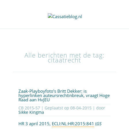
Alle berichten met de tag:
citaatrecht
Zaak-Playboyfoto’s Britt Dekker: is
hyperlinken auteursrechtinbreuk, vraagt Hoge
Raad aan HvJEU
CB 2015-57 | Geplaatst op
08-04-2015
| door
Sikke Kingma
HR 3 april 2015,
ECLI:NL:HR:2015:841
(
GS