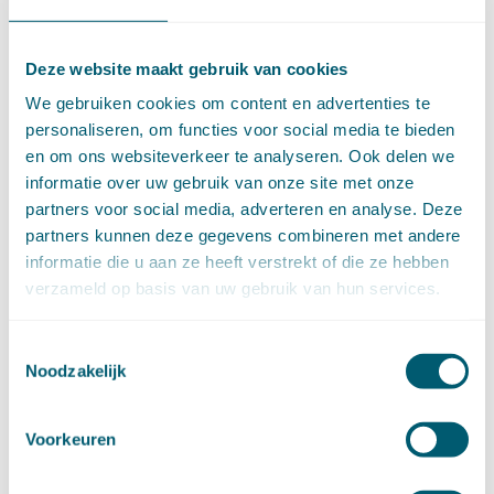
september (4)
augustus (7)
Deze website maakt gebruik van cookies
juli (4)
juni (14)
We gebruiken cookies om content en advertenties te
mei (6)
personaliseren, om functies voor social media te bieden
april (11)
en om ons websiteverkeer te analyseren. Ook delen we
maart (14)
informatie over uw gebruik van onze site met onze
februari (11)
partners voor social media, adverteren en analyse. Deze
januari (15)
partners kunnen deze gegevens combineren met andere
►
2020 (154)
informatie die u aan ze heeft verstrekt of die ze hebben
december (6)
verzameld op basis van uw gebruik van hun services.
november (14)
oktober (14)
Toestemmingsselectie
september (8)
Noodzakelijk
augustus (2)
juli (20)
juni (14)
Voorkeuren
mei (12)
april (20)