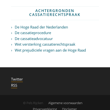
ACHTERGRONDEN
CASSATIERECHTSPRAAK
De Hoge Raad der Nederlanden
De cassatieprocedure
De cassatieadvocatuur
Wet versterking cassatierechtspraak
Wet prejudiciële vragen aan de Hoge Raad
Twitter
RSS
© Pels Rijcken
Algemene voorwaarden
Privacyverklaring
Disclaimer