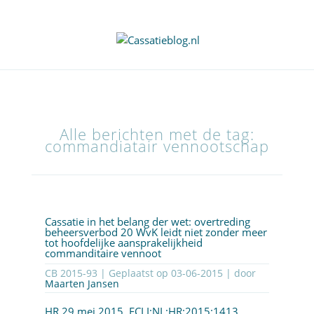
Alle berichten met de tag:
commandiatair vennootschap
Cassatie in het belang der wet: overtreding
beheersverbod 20 WvK leidt niet zonder meer
tot hoofdelijke aansprakelijkheid
commanditaire vennoot
CB 2015-93 | Geplaatst op
03-06-2015
| door
Maarten Jansen
HR 29 mei 2015,
ECLI:NL:HR:2015:
1413