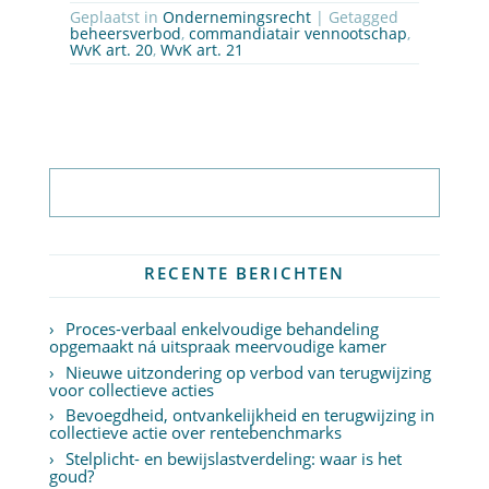
Geplaatst in
Ondernemingsrecht
| Getagged
beheersverbod
,
commandiatair vennootschap
,
WvK art. 20
,
WvK art. 21
Abonneer op nieuwsbrief
RECENTE BERICHTEN
Proces-verbaal enkelvoudige behandeling
opgemaakt ná uitspraak meervoudige kamer
Nieuwe uitzondering op verbod van terugwijzing
voor collectieve acties
Bevoegdheid, ontvankelijkheid en terugwijzing in
collectieve actie over rentebenchmarks
Stelplicht- en bewijslastverdeling: waar is het
goud?