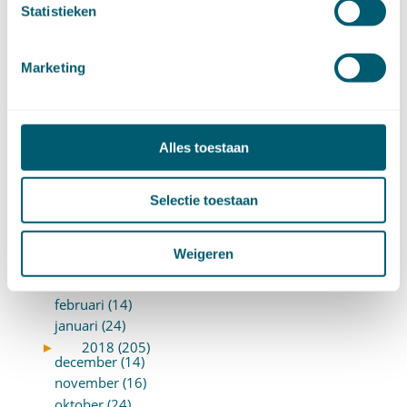
Statistieken
maart (15)
februari (12)
januari (17)
Marketing
►
2019 (147)
december (8)
november (8)
oktober (13)
Alles toestaan
september (8)
augustus (10)
juli (10)
Selectie toestaan
juni (10)
mei (14)
Weigeren
april (18)
maart (10)
februari (14)
januari (24)
►
2018 (205)
december (14)
november (16)
oktober (24)