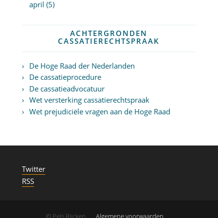
april (5)
ACHTERGRONDEN
CASSATIERECHTSPRAAK
De Hoge Raad der Nederlanden
De cassatieprocedure
De cassatieadvocatuur
Wet versterking cassatierechtspraak
Wet prejudiciële vragen aan de Hoge Raad
Twitter
RSS
© Pels Rijcken
Algemene voorwaarden