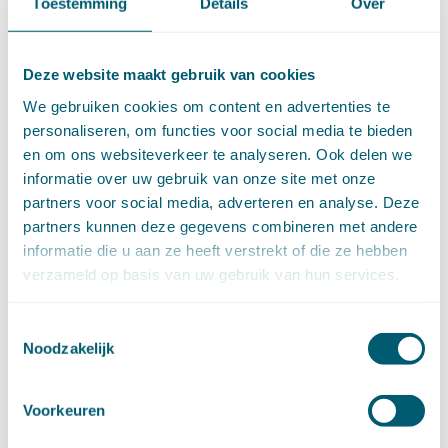
november (9)
Toestemming
Details
Over
oktober (13)
september (4)
augustus (7)
Deze website maakt gebruik van cookies
juli (4)
We gebruiken cookies om content en advertenties te
juni (14)
personaliseren, om functies voor social media te bieden
mei (6)
en om ons websiteverkeer te analyseren. Ook delen we
april (11)
informatie over uw gebruik van onze site met onze
maart (14)
partners voor social media, adverteren en analyse. Deze
februari (11)
partners kunnen deze gegevens combineren met andere
januari (15)
informatie die u aan ze heeft verstrekt of die ze hebben
►
2020 (154)
december (6)
verzameld op basis van uw gebruik van hun services.
november (14)
oktober (14)
Toestemmingsselectie
september (8)
Noodzakelijk
augustus (2)
juli (20)
Voorkeuren
juni (14)
mei (12)