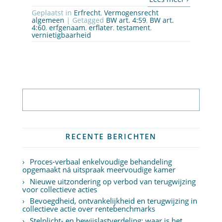
Geplaatst in
Erfrecht
,
Vermogensrecht
algemeen
| Getagged
BW art. 4:59
,
BW art.
4:60
,
erfgenaam
,
erflater
,
testament
,
vernietigbaarheid
Abonneer op nieuwsbrief
RECENTE BERICHTEN
Proces-verbaal enkelvoudige behandeling
opgemaakt ná uitspraak meervoudige kamer
Nieuwe uitzondering op verbod van terugwijzing
voor collectieve acties
Bevoegdheid, ontvankelijkheid en terugwijzing in
collectieve actie over rentebenchmarks
Stelplicht- en bewijslastverdeling: waar is het