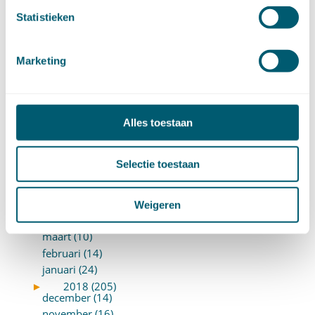
april (20)
Statistieken
maart (15)
februari (12)
januari (17)
Marketing
►
2019 (147)
december (8)
november (8)
oktober (13)
Alles toestaan
september (8)
augustus (10)
Selectie toestaan
juli (10)
juni (10)
mei (14)
Weigeren
april (18)
maart (10)
februari (14)
januari (24)
►
2018 (205)
december (14)
november (16)