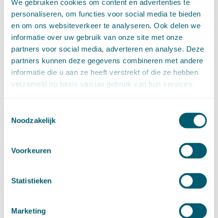
We gebruiken cookies om content en advertenties te
augustus (4)
personaliseren, om functies voor social media te bieden
juli (16)
en om ons websiteverkeer te analyseren. Ook delen we
juni (16)
informatie over uw gebruik van onze site met onze
mei (11)
partners voor social media, adverteren en analyse. Deze
april (13)
partners kunnen deze gegevens combineren met andere
maart (16)
informatie die u aan ze heeft verstrekt of die ze hebben
februari (19)
verzameld op basis van uw gebruik van hun services.
januari (15)
►
2021 (123)
december (15)
Toestemmingsselectie
november (9)
Noodzakelijk
oktober (13)
september (4)
Voorkeuren
augustus (7)
juli (4)
juni (14)
Statistieken
mei (6)
april (11)
maart (14)
Marketing