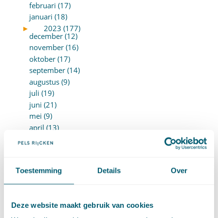
februari (17)
januari (18)
►
2023 (177)
december (12)
november (16)
oktober (17)
september (14)
augustus (9)
juli (19)
juni (21)
mei (9)
april (13)
maart (17)
februari (16)
januari (14)
Toestemming
Details
Over
►
2022 (168)
december (13)
november (18)
oktober (15)
Deze website maakt gebruik van cookies
september (12)