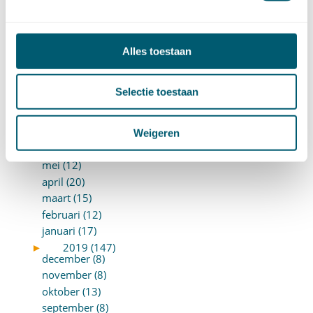
februari (11)
januari (15)
►
2020 (154)
december (6)
Alles toestaan
november (14)
oktober (14)
Selectie toestaan
september (8)
augustus (2)
juli (20)
Weigeren
juni (14)
mei (12)
april (20)
maart (15)
februari (12)
januari (17)
►
2019 (147)
december (8)
november (8)
oktober (13)
september (8)