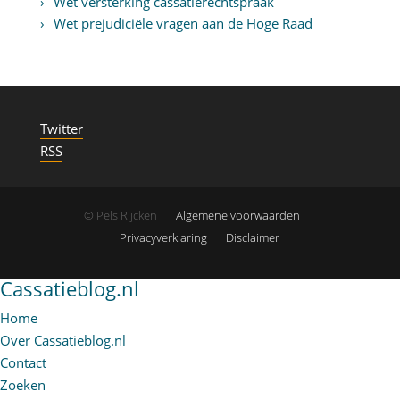
Wet versterking cassatierechtspraak
Wet prejudiciële vragen aan de Hoge Raad
Twitter
RSS
© Pels Rijcken
Algemene voorwaarden
Privacyverklaring
Disclaimer
Cassatieblog.nl
Home
Over Cassatieblog.nl
Contact
Zoeken