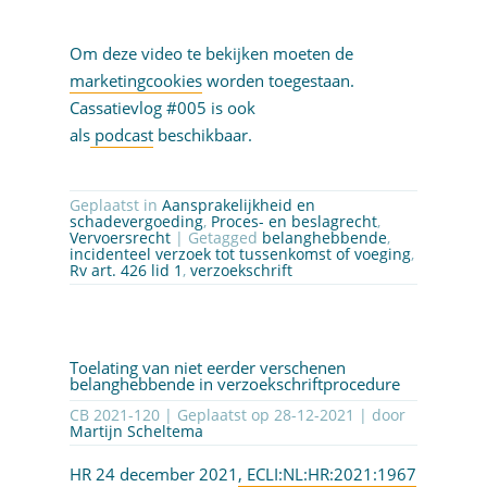
Om deze video te bekijken moeten de
marketingcookies
worden toegestaan.
Cassatievlog #005 is ook
als
podcast
beschikbaar.
Geplaatst in
Aansprakelijkheid en
schadevergoeding
,
Proces- en beslagrecht
,
Vervoersrecht
| Getagged
belanghebbende
,
incidenteel verzoek tot tussenkomst of voeging
,
Rv art. 426 lid 1
,
verzoekschrift
Toelating van niet eerder verschenen
belanghebbende in verzoekschriftprocedure
CB 2021-120 | Geplaatst op
28-12-2021
| door
Martijn Scheltema
HR 24 december 2021
, ECLI:NL:HR:2021:1967