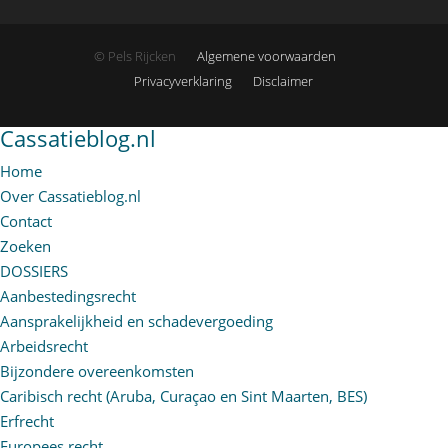
© Pels Rijcken
Algemene voorwaarden
Privacyverklaring
Disclaimer
Cassatieblog.nl
Home
Over Cassatieblog.nl
Contact
Zoeken
DOSSIERS
Aanbestedingsrecht
Aansprakelijkheid en schadevergoeding
Arbeidsrecht
Bijzondere overeenkomsten
Caribisch recht (Aruba, Curaçao en Sint Maarten, BES)
Erfrecht
Europees recht