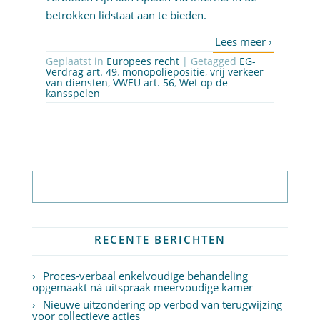
betrokken lidstaat aan te bieden.
Geplaatst in
Europees recht
| Getagged
EG-
Verdrag art. 49
,
monopoliepositie
,
vrij verkeer
van diensten
,
VWEU art. 56
,
Wet op de
kansspelen
Abonneer op nieuwsbrief
RECENTE BERICHTEN
Proces-verbaal enkelvoudige behandeling
opgemaakt ná uitspraak meervoudige kamer
Nieuwe uitzondering op verbod van terugwijzing
voor collectieve acties