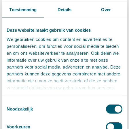
►
2021 (123)
Toestemming
Details
Over
december (15)
november (9)
oktober (13)
Deze website maakt gebruik van cookies
september (4)
augustus (7)
We gebruiken cookies om content en advertenties te
juli (4)
personaliseren, om functies voor social media te bieden
juni (14)
en om ons websiteverkeer te analyseren. Ook delen we
mei (6)
informatie over uw gebruik van onze site met onze
april (11)
partners voor social media, adverteren en analyse. Deze
maart (14)
partners kunnen deze gegevens combineren met andere
februari (11)
informatie die u aan ze heeft verstrekt of die ze hebben
januari (15)
verzameld op basis van uw gebruik van hun services.
►
2020 (154)
december (6)
november (14)
Toestemmingsselectie
Noodzakelijk
oktober (14)
september (8)
augustus (2)
Voorkeuren