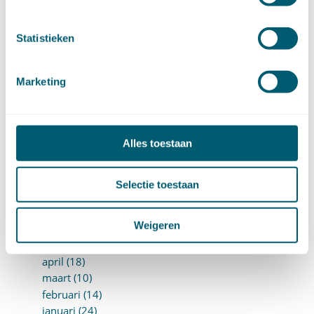
juli (20)
juni (14)
mei (12)
Statistieken
april (20)
maart (15)
Marketing
februari (12)
januari (17)
►
2019 (147)
december (8)
Alles toestaan
november (8)
oktober (13)
september (8)
Selectie toestaan
augustus (10)
juli (10)
Weigeren
juni (10)
mei (14)
april (18)
maart (10)
februari (14)
januari (24)