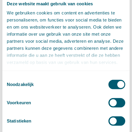
Deze website maakt gebruik van cookies
mei (6)
april (11)
We gebruiken cookies om content en advertenties te
maart (14)
personaliseren, om functies voor social media te bieden
februari (11)
en om ons websiteverkeer te analyseren. Ook delen we
januari (15)
informatie over uw gebruik van onze site met onze
►
2020 (154)
partners voor social media, adverteren en analyse. Deze
december (6)
partners kunnen deze gegevens combineren met andere
november (14)
informatie die u aan ze heeft verstrekt of die ze hebben
oktober (14)
verzameld op basis van uw gebruik van hun services.
september (8)
augustus (2)
Toestemmingsselectie
juli (20)
Noodzakelijk
juni (14)
mei (12)
april (20)
Voorkeuren
maart (15)
februari (12)
januari (17)
Statistieken
►
2019 (147)
december (8)