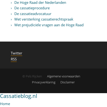
De Hoge Raad der Nederlanden
De cassatieprocedure
De cassatieadvocatuur
Wet versterking cassatierechtspraak
Wet prejudiciële vragen aan de Hoge Raad
Twitter
RSS
© Pels Rijcken
Algemene voorwaarden
Privacyverklaring
Disclaimer
Cassatieblog.nl
Home