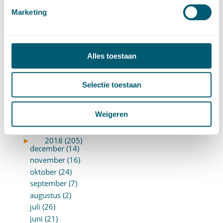
november (8)
Marketing
oktober (13)
september (8)
augustus (10)
Alles toestaan
juli (10)
juni (10)
mei (14)
Selectie toestaan
april (18)
maart (10)
Weigeren
februari (14)
januari (24)
►
2018 (205)
december (14)
november (16)
oktober (24)
september (7)
augustus (2)
juli (26)
juni (21)