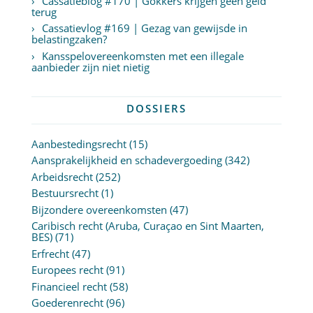
Cassatieblog #170 | Gokkers krijgen geen geld
terug
Cassatievlog #169 | Gezag van gewijsde in
belastingzaken?
Kansspelovereenkomsten met een illegale
aanbieder zijn niet nietig
DOSSIERS
Aanbestedingsrecht
(15)
Aansprakelijkheid en schadevergoeding
(342)
Arbeidsrecht
(252)
Bestuursrecht
(1)
Bijzondere overeenkomsten
(47)
Caribisch recht (Aruba, Curaçao en Sint Maarten,
BES)
(71)
Erfrecht
(47)
Europees recht
(91)
Financieel recht
(58)
Goederenrecht
(96)