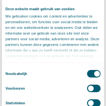
juli (4)
Deze website maakt gebruik van cookies
juni (14)
mei (6)
We gebruiken cookies om content en advertenties te
april (11)
personaliseren, om functies voor social media te bieden
maart (14)
en om ons websiteverkeer te analyseren. Ook delen we
februari (11)
informatie over uw gebruik van onze site met onze
januari (15)
partners voor social media, adverteren en analyse. Deze
►
2020 (154)
partners kunnen deze gegevens combineren met andere
december (6)
informatie die u aan ze heeft verstrekt of die ze hebben
november (14)
verzameld op basis van uw gebruik van hun services.
oktober (14)
september (8)
Toestemmingsselectie
augustus (2)
Noodzakelijk
juli (20)
juni (14)
mei (12)
Voorkeuren
april (20)
maart (15)
februari (12)
Statistieken