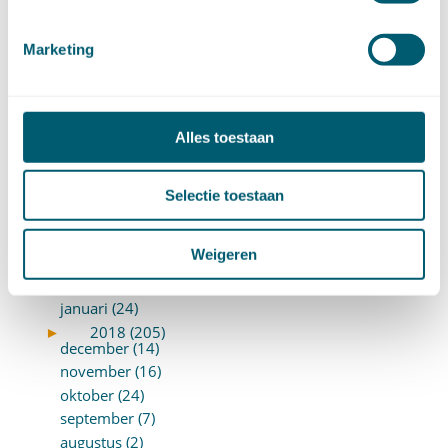
januari (17)
►
2019 (147)
december (8)
Marketing
november (8)
oktober (13)
september (8)
Alles toestaan
augustus (10)
juli (10)
juni (10)
Selectie toestaan
mei (14)
april (18)
Weigeren
maart (10)
februari (14)
januari (24)
►
2018 (205)
december (14)
november (16)
oktober (24)
september (7)
augustus (2)