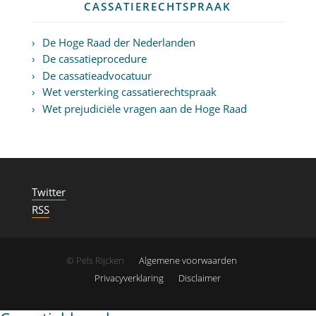
CASSATIERECHTSPRAAK
De Hoge Raad der Nederlanden
De cassatieprocedure
De cassatieadvocatuur
Wet versterking cassatierechtspraak
Wet prejudiciële vragen aan de Hoge Raad
Twitter
RSS
© Pels Rijcken
Algemene voorwaarden
Privacyverklaring
Disclaimer