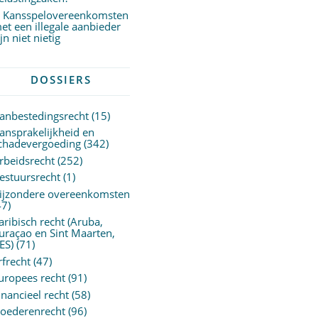
Kansspelovereenkomsten
et een illegale aanbieder
ijn niet nietig
DOSSIERS
anbestedingsrecht
(15)
ansprakelijkheid en
chadevergoeding
(342)
rbeidsrecht
(252)
estuursrecht
(1)
ijzondere overeenkomsten
47)
aribisch recht (Aruba,
uraçao en Sint Maarten,
ES)
(71)
rfrecht
(47)
uropees recht
(91)
inancieel recht
(58)
oederenrecht
(96)