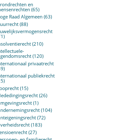
rondrechten en
ensenrechten
(65)
oge Raad Algemeen
(63)
uurrecht
(88)
uwelijksvermogensrecht
71)
nsolventierecht
(210)
ntellectuele-
igendomsrecht
(120)
nternationaal privaatrecht
89)
nternationaal publiekrecht
25)
ooprecht
(15)
ededingingsrecht
(26)
mgevingsrecht
(1)
ndernemingsrecht
(104)
nteigeningsrecht
(72)
verheidsrecht
(183)
ensioenrecht
(27)
ersonen- en familierecht