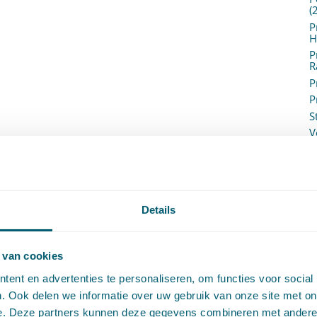
(
P
H
P
R
P
P
S
V
V
(
V
V
W
Details
c
W
o
 van cookies
ent en advertenties te personaliseren, om functies voor social
. Ook delen we informatie over uw gebruik van onze site met on
e. Deze partners kunnen deze gegevens combineren met andere i