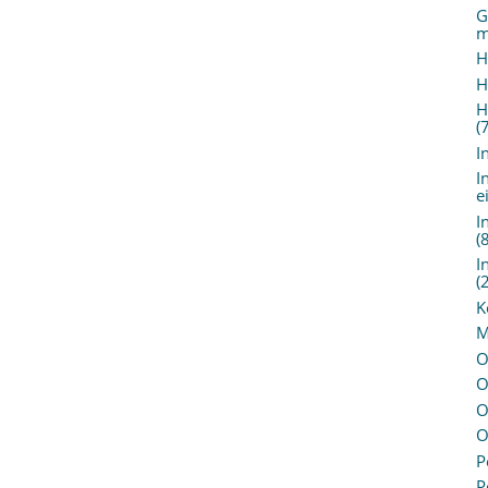
G
m
H
H
H
(
I
I
e
I
(
I
(
K
M
O
O
O
O
P
P