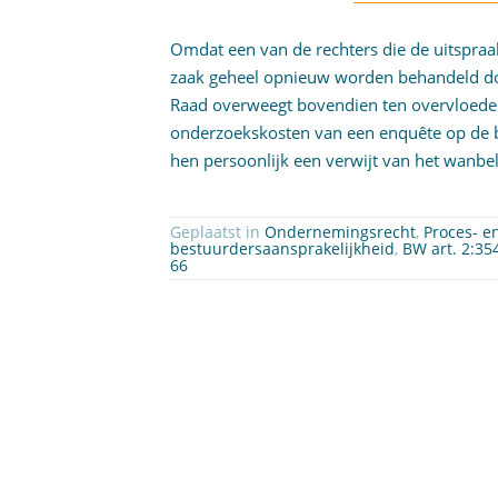
Omdat een van de rechters die de uitspra
zaak geheel opnieuw worden behandeld d
Raad overweegt bovendien ten overvloede 
onderzoekskosten van een enquête op de b
hen persoonlijk een verwijt van het wanb
Geplaatst in
Ondernemingsrecht
,
Proces- e
bestuurdersaansprakelijkheid
,
BW art. 2:35
66