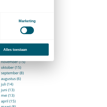
►
2026 (88)
augustus (1)
juli (7)
juni (15)
Marketing
mei (7)
april (11)
maart (17)
februari (16)
januari (14)
Alles toestaan
►
2025 (153)
december (15)
november (15)
oktober (15)
september (8)
augustus (6)
juli (14)
juni (13)
mei (13)
april (15)
maart (8)