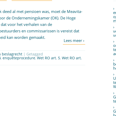
ak deed al met pensioen was, moet de Meavita-
e
o
oor de Ondernemingskamer (OK). De Hoge
m
dat voor het verhalen van de
estuurders en commissarissen is vereist dat
v
v
eleid kan worden gemaakt.
o
t
a
n beslagrecht
| Getagged
4
,
enquêteprocedure
,
Wet RO art. 5
,
Wet RO art.
b
h
U
t
W
G
t
G
b