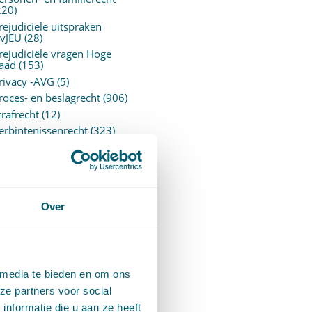
220)
rejudiciële uitspraken
vJEU
(28)
rejudiciële vragen Hoge
aad
(153)
rivacy -AVG
(5)
roces- en beslagrecht
(906)
trafrecht
(12)
erbintenissenrecht
(323)
ermogensrecht algemeen
94)
ervoersrecht
(28)
erzekeringsrecht
(85)
etgeving
Over
assatierechtspraak
(14)
vggz – Wzd (Wet Bopz
ud)
(139)
 media te bieden en om ons
ARCHIEF
ze partners voor social
nformatie die u aan ze heeft