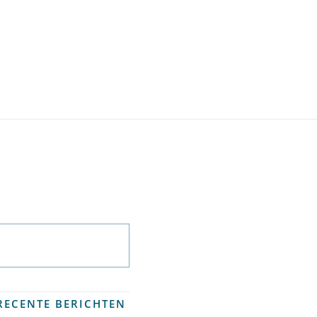
Abonneer op
nieuwsbrief
RECENTE BERICHTEN