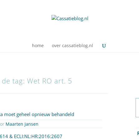
home
over cassatieblog.nl
 de tag: Wet RO art. 5
ta moet geheel opnieuw behandeld
oor
Maarten Jansen
2614
&
ECLI:NL:HR:2016:2607