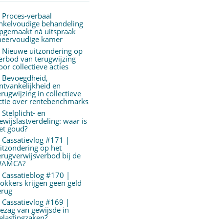
Proces-verbaal
nkelvoudige behandeling
pgemaakt ná uitspraak
eervoudige kamer
Nieuwe uitzondering op
erbod van terugwijzing
oor collectieve acties
Bevoegdheid,
ntvankelijkheid en
erugwijzing in collectieve
ctie over rentebenchmarks
Stelplicht- en
ewijslastverdeling: waar is
et goud?
Cassatievlog #171 |
itzondering op het
erugverwijsverbod bij de
AMCA?
Cassatieblog #170 |
okkers krijgen geen geld
erug
Cassatievlog #169 |
ezag van gewijsde in
elastingzaken?