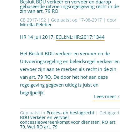
Besluit BDU verkeer en vervoer en daarop
gebaseerde uitvoeringsregelgeving recht in de
zin van art. 79 RO
CB 2017-152 | Geplaatst op
17-08-2017
| door
Mirella Peletier
HR 14 juli 2017,
ECLI:NL:HR:2017:1344
Het Besluit BDU verkeer en vervoer en de
Uitvoeringsregeling en beleidsregel verkeer en
vervoer zijn aan te merken als recht in de zin
van
art. 79 RO
. De door het hof aan deze
regelgeving gegeven uitleg is juist en
begrijpelijk.
Geplaatst in
Proces- en beslagrecht
| Getagged
BDU verkeer en vervoer
,
concessieovereenkomst voor diensten
,
RO art.
79
,
Wet RO art. 79