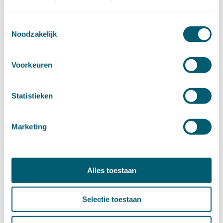
juni (14)
mei (6)
Toestemmingsselectie
april (11)
Noodzakelijk
maart (14)
februari (11)
januari (15)
Voorkeuren
►
2020 (154)
december (6)
november (14)
Statistieken
oktober (14)
september (8)
Marketing
augustus (2)
juli (20)
juni (14)
mei (12)
Alles toestaan
april (20)
maart (15)
februari (12)
Selectie toestaan
januari (17)
►
2019 (147)