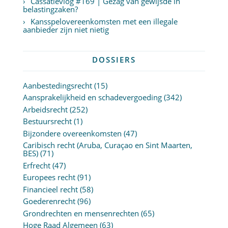
Cassatievlog #169 | Gezag van gewijsde in
belastingzaken?
Kansspelovereenkomsten met een illegale
aanbieder zijn niet nietig
DOSSIERS
Aanbestedingsrecht
(15)
Aansprakelijkheid en schadevergoeding
(342)
Arbeidsrecht
(252)
Bestuursrecht
(1)
Bijzondere overeenkomsten
(47)
Caribisch recht (Aruba, Curaçao en Sint Maarten,
BES)
(71)
Erfrecht
(47)
Europees recht
(91)
Financieel recht
(58)
Goederenrecht
(96)
Grondrechten en mensenrechten
(65)
Hoge Raad Algemeen
(63)