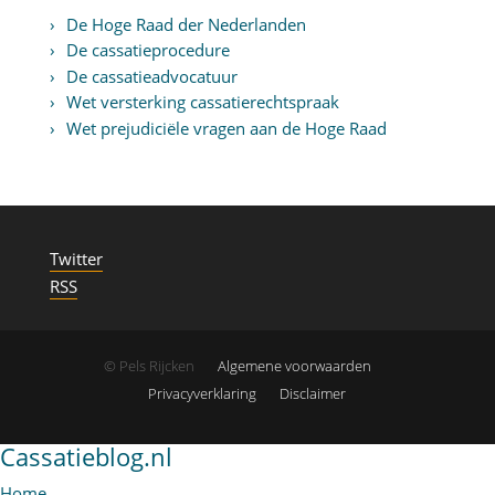
De Hoge Raad der Nederlanden
De cassatieprocedure
De cassatieadvocatuur
Wet versterking cassatierechtspraak
Wet prejudiciële vragen aan de Hoge Raad
Twitter
RSS
© Pels Rijcken
Algemene voorwaarden
Privacyverklaring
Disclaimer
Cassatieblog.nl
Home