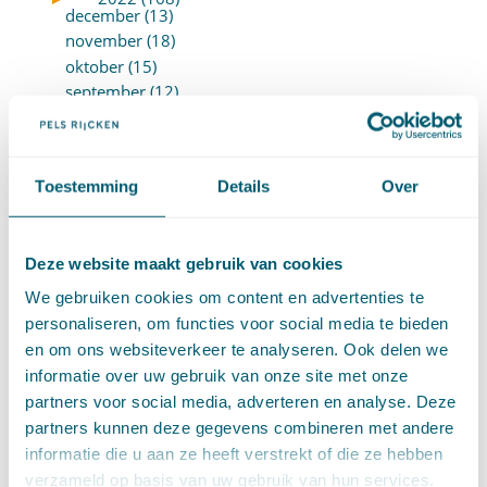
december (13)
november (18)
oktober (15)
september (12)
augustus (4)
juli (16)
juni (16)
Toestemming
Details
Over
mei (11)
april (13)
maart (16)
Deze website maakt gebruik van cookies
februari (19)
januari (15)
We gebruiken cookies om content en advertenties te
►
2021 (123)
personaliseren, om functies voor social media te bieden
december (15)
en om ons websiteverkeer te analyseren. Ook delen we
november (9)
informatie over uw gebruik van onze site met onze
oktober (13)
partners voor social media, adverteren en analyse. Deze
september (4)
partners kunnen deze gegevens combineren met andere
augustus (7)
informatie die u aan ze heeft verstrekt of die ze hebben
juli (4)
verzameld op basis van uw gebruik van hun services.