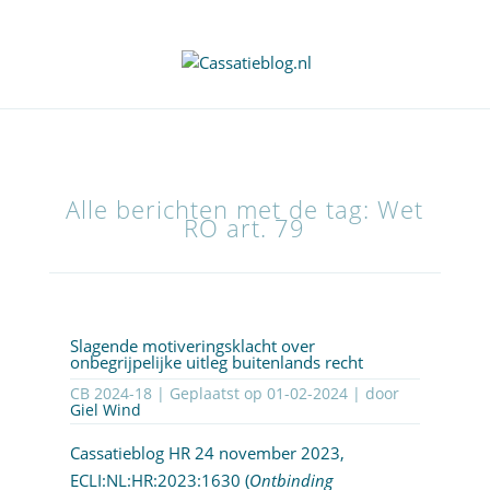
Alle berichten met de tag: Wet
RO art. 79
Slagende motiveringsklacht over
onbegrijpelijke uitleg buitenlands recht
CB 2024-18 | Geplaatst op
01-02-2024
| door
Giel Wind
Cassatieblog HR 24 november 2023,
ECLI:NL:HR:2023:1630
(
Ontbinding