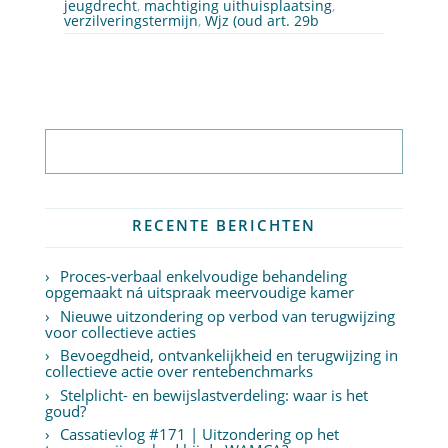
jeugdrecht
,
machtiging uithuisplaatsing
,
verzilveringstermijn
,
Wjz (oud art. 29b
Abonneer op nieuwsbrief
RECENTE BERICHTEN
Proces-verbaal enkelvoudige behandeling
opgemaakt ná uitspraak meervoudige kamer
Nieuwe uitzondering op verbod van terugwijzing
voor collectieve acties
Bevoegdheid, ontvankelijkheid en terugwijzing in
collectieve actie over rentebenchmarks
Stelplicht- en bewijslastverdeling: waar is het
goud?
Cassatievlog #171 | Uitzondering op het