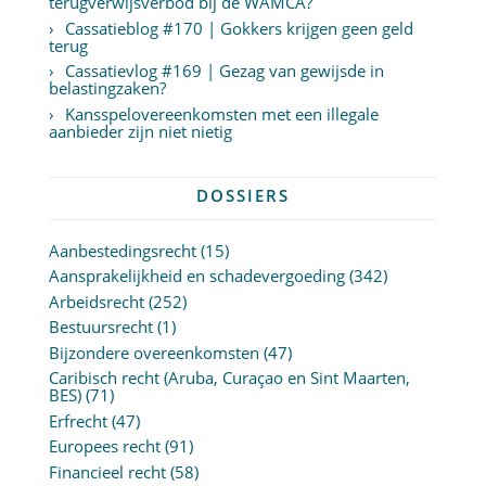
terugverwijsverbod bij de WAMCA?
Cassatieblog #170 | Gokkers krijgen geen geld
terug
Cassatievlog #169 | Gezag van gewijsde in
belastingzaken?
Kansspelovereenkomsten met een illegale
aanbieder zijn niet nietig
DOSSIERS
Aanbestedingsrecht
(15)
Aansprakelijkheid en schadevergoeding
(342)
Arbeidsrecht
(252)
Bestuursrecht
(1)
Bijzondere overeenkomsten
(47)
Caribisch recht (Aruba, Curaçao en Sint Maarten,
BES)
(71)
Erfrecht
(47)
Europees recht
(91)
Financieel recht
(58)