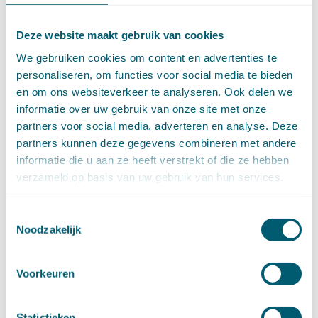
augustus (7)
juli (4)
Deze website maakt gebruik van cookies
juni (14)
We gebruiken cookies om content en advertenties te
mei (6)
personaliseren, om functies voor social media te bieden
april (11)
en om ons websiteverkeer te analyseren. Ook delen we
maart (14)
informatie over uw gebruik van onze site met onze
februari (11)
partners voor social media, adverteren en analyse. Deze
januari (15)
partners kunnen deze gegevens combineren met andere
►
2020 (154)
december (6)
informatie die u aan ze heeft verstrekt of die ze hebben
november (14)
verzameld op basis van uw gebruik van hun services.
oktober (14)
september (8)
Toestemmingsselectie
augustus (2)
Noodzakelijk
juli (20)
juni (14)
Voorkeuren
mei (12)
april (20)
maart (15)
Statistieken