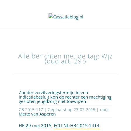
Alle berichten met de tag: Wjz
(oud art. 29b
Zonder verzilveringstermijn in een
indicatiebesluit kon de rechter een machtiging
gesloten jeugdzorg niet toewijzen
CB 2015-117 | Geplaatst op
23-07-2015
| door
Mette van Asperen
HR 29 mei 2015,
ECLI:NL:HR:2015:1414