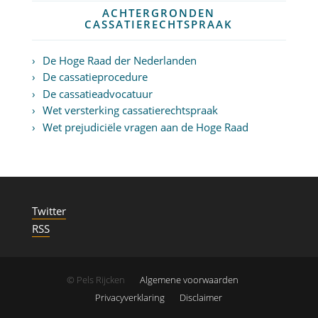
ACHTERGRONDEN
CASSATIERECHTSPRAAK
De Hoge Raad der Nederlanden
De cassatieprocedure
De cassatieadvocatuur
Wet versterking cassatierechtspraak
Wet prejudiciële vragen aan de Hoge Raad
Twitter
RSS
© Pels Rijcken
Algemene voorwaarden
Privacyverklaring
Disclaimer