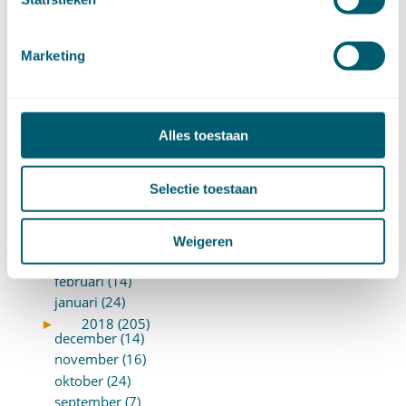
februari (12)
januari (17)
►
2019 (147)
Marketing
december (8)
november (8)
oktober (13)
september (8)
Alles toestaan
augustus (10)
juli (10)
Selectie toestaan
juni (10)
mei (14)
april (18)
Weigeren
maart (10)
februari (14)
januari (24)
►
2018 (205)
december (14)
november (16)
oktober (24)
september (7)