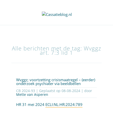
Alle berichten met de tag: Wvggz
art. 7:3 lid 1
Wvggz; voortzetting crisismaatregel – (eerder)
onderzoek psychiater via beeldbellen
CB 2024-93 | Geplaatst op
08-08-2024
| door
Mette van Asperen
HR 31 mei 2024
ECLI:NL:HR:2024:789