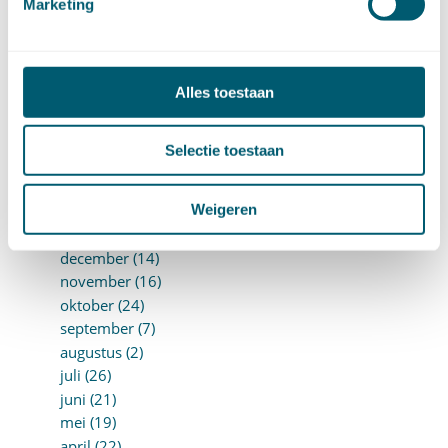
Marketing
oktober (13)
september (8)
augustus (10)
juli (10)
Alles toestaan
juni (10)
mei (14)
april (18)
Selectie toestaan
maart (10)
februari (14)
Weigeren
januari (24)
►
2018 (205)
december (14)
november (16)
oktober (24)
september (7)
augustus (2)
juli (26)
juni (21)
mei (19)
april (22)