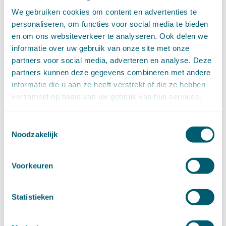
maart (14)
We gebruiken cookies om content en advertenties te
februari (11)
personaliseren, om functies voor social media te bieden
januari (15)
en om ons websiteverkeer te analyseren. Ook delen we
►
2020 (154)
informatie over uw gebruik van onze site met onze
december (6)
partners voor social media, adverteren en analyse. Deze
november (14)
partners kunnen deze gegevens combineren met andere
oktober (14)
informatie die u aan ze heeft verstrekt of die ze hebben
september (8)
verzameld op basis van uw gebruik van hun services.
augustus (2)
juli (20)
Toestemmingsselectie
juni (14)
Noodzakelijk
mei (12)
april (20)
maart (15)
Voorkeuren
februari (12)
januari (17)
Statistieken
►
2019 (147)
december (8)
november (8)