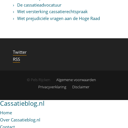
De cassatieadvocatuur
Wet versterking cassatierechtspraak
Wet prejudiciële vragen aan de Hoge Raad
Twitter
RSS
© Pels Rijcken
Algemene voorwaarden
Privacyverklaring
Disclaimer
Cassatieblog.nl
Home
Over Cassatieblog.nl
Contact