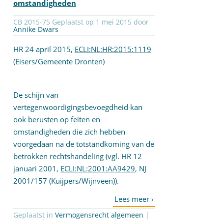
omstandigheden
CB 2015-75 Geplaatst op 1 mei 2015 door
Annike Dwars
HR 24 april 2015,
ECLI:NL:HR:2015:1119
(Eisers/Gemeente Dronten)
De schijn van
vertegenwoordigingsbevoegdheid kan
ook berusten op feiten en
omstandigheden die zich hebben
voorgedaan na de totstandkoming van de
betrokken rechtshandeling (vgl. HR 12
januari 2001,
ECLI:NL:2001:AA9429
, NJ
2001/157 (Kuijpers/Wijnveen)).
Geplaatst in
Vermogensrecht algemeen
|