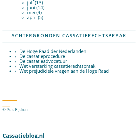
juli (13)
juni (14)
mei (9)
april (5)
ACHTERGRONDEN CASSATIERECHTSPRAAK
De Hoge Raad der Nederlanden
De cassatieprocedure
De cassatieadvocatuur
Wet versterking cassatierechtspraak
Wet prejudiciële vragen aan de Hoge Raad
Twitter
RSS
© Pels Rijcken
Algemene voorwaarden
Privacyverklaring
Disclaimer
Cassatieblog.nl