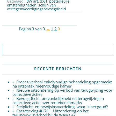
Getagged ,
BW art. 3:61
,
posterieure
omstandigheden
,
schijn van
vertegenwoordigingsbevoegdheid
Pagina 3 van 3
←
1
2
3
Abonneer op nieuwsbrief
RECENTE BERICHTEN
Proces-verbaal enkelvoudige behandeling opgemaakt
ná uitspraak meervoudige kamer
Nieuwe uitzondering op verbod van terugwijzing voor
collectieve acties
Bevoegdheid, ontvankelijkheid en terugwijzing in
collectieve actie over rentebenchmarks
Stelplicht- en bewijslastverdeling: waar is het goud?
Cassatievlog #171 | Uitzondering op het
terugverwijsverbod bij de WAMCA?