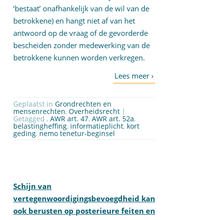
‘bestaat’ onafhankelijk van de wil van de
betrokkene) en hangt niet af van het
antwoord op de vraag of de gevorderde
bescheiden zonder medewerking van de
betrokkene kunnen worden verkregen.
Geplaatst in
Grondrechten en
mensenrechten
,
Overheidsrecht
|
Getagged ,
AWR art. 47
,
AWR art. 52a
,
belastingheffing
,
informatieplicht
,
kort
geding
,
nemo tenetur-beginsel
Schijn van
vertegenwoordigingsbevoegdheid kan
ook berusten op posterieure feiten en