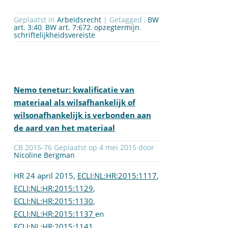
Geplaatst in
Arbeidsrecht
| Getagged ,
BW
art. 3:40
,
BW art. 7:672
,
opzegtermijn
,
schriftelijkheidsvereiste
Nemo tenetur: kwalificatie van
materiaal als wilsafhankelijk of
wilsonafhankelijk is verbonden aan
de aard van het materiaal
CB 2015-76 Geplaatst op 4 mei 2015 door
Nicoline Bergman
HR 24 april 2015,
ECLI:NL:HR:2015:1117
,
ECLI:NL:HR:2015:1129
,
ECLI:NL:HR:2015:1130
,
ECLI:NL:HR:2015:1137
en
ECLI:NL:HR:2015:1141