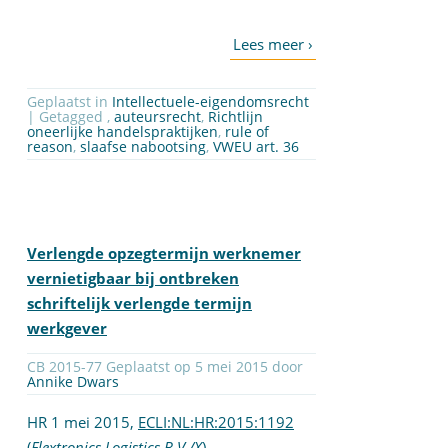
Geplaatst in
Intellectuele-eigendomsrecht
| Getagged ,
auteursrecht
,
Richtlijn
oneerlijke handelspraktijken
,
rule of
reason
,
slaafse nabootsing
,
VWEU art. 36
Verlengde opzegtermijn werknemer
vernietigbaar bij ontbreken
schriftelijk verlengde termijn
werkgever
CB 2015-77 Geplaatst op 5 mei 2015 door
Annike Dwars
HR 1 mei 2015,
ECLI:NL:HR:2015:1192
(
Flextronics Logistics B.V./X
)