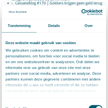
Cassatieblog #170 | Gokkers krijgen geen geld terug
Cassatievlog #169 | Gezag van gewijsde in
belastingzaken?
Kansspelovereenkomsten met een illegale aanbieder
zijn niet nietig
Toestemming
Details
Over
DOSSIERS
Deze website maakt gebruik van cookies
Aanbestedingsrecht
(15)
Aansprakelijkheid en schadevergoeding
(342)
We gebruiken cookies om content en advertenties te
Arbeidsrecht
(252)
personaliseren, om functies voor social media te bieden
Bestuursrecht
(1)
Bijzondere overeenkomsten
(47)
en om ons websiteverkeer te analyseren. Ook delen we
Caribisch recht (Aruba, Curaçao en Sint Maarten, BES)
informatie over uw gebruik van onze site met onze
(71)
Erfrecht
(47)
partners voor social media, adverteren en analyse. Deze
Europees recht
(91)
partners kunnen deze gegevens combineren met andere
Financieel recht
(58)
Goederenrecht
(96)
informatie die u aan ze heeft verstrekt of die ze hebben
Grondrechten en mensenrechten
(65)
verzameld op basis van uw gebruik van hun services.
Hoge Raad Algemeen
(63)
Huurrecht
(88)
Huwelijksvermogensrecht
(71)
Insolventierecht
(210)
Toestemmingsselectie
Intellectuele-eigendomsrecht
(120)