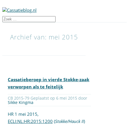
Archief van: mei 2015
Cassatieberoep in vierde Stokke-zaak
verworpen als te feitelijk
CB 2015-79 Geplaatst op 6 mei 2015 door
Sikke Kingma
HR 1 mei 2015,
ECLI:NL:HR:2015:1200
(
Stokke/Hauck II
)