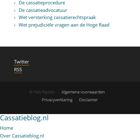
De cassatieprocedure
De cassatieadvocatuur
Wet versterking cassatierechtspraak
Wet prejudiciële vragen aan de Hoge Raad
Twitter
RSS
© Pels Rijcken
Algemene voorwaarden
Privacyverklaring
Disclaimer
Cassatieblog.nl
Home
Over Cassatieblog.nl