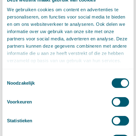
april (11)
We gebruiken cookies om content en advertenties te
maart (14)
personaliseren, om functies voor social media te bieden
februari (11)
en om ons websiteverkeer te analyseren. Ook delen we
januari (15)
informatie over uw gebruik van onze site met onze
►
2020 (154)
december (6)
partners voor social media, adverteren en analyse. Deze
november (14)
partners kunnen deze gegevens combineren met andere
oktober (14)
informatie die u aan ze heeft verstrekt of die ze hebben
september (8)
verzameld op basis van uw gebruik van hun services.
augustus (2)
juli (20)
Toestemmingsselectie
juni (14)
Noodzakelijk
mei (12)
april (20)
maart (15)
Voorkeuren
februari (12)
januari (17)
Statistieken
►
2019 (147)
december (8)
november (8)