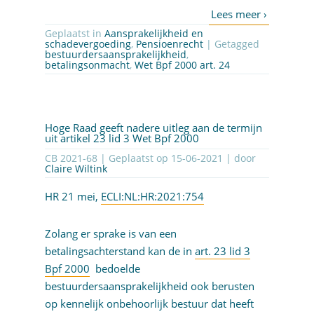
Geplaatst in
Aansprakelijkheid en
schadevergoeding
,
Pensioenrecht
| Getagged
bestuurdersaansprakelijkheid
,
betalingsonmacht
,
Wet Bpf 2000 art. 24
Hoge Raad geeft nadere uitleg aan de termijn
uit artikel 23 lid 3 Wet Bpf 2000
CB 2021-68 | Geplaatst op
15-06-2021
| door
Claire Wiltink
HR 21 mei,
ECLI:NL:HR:2021:754
Zolang er sprake is van een
betalingsachterstand kan de in
art. 23 lid 3
Bpf 2000
bedoelde
bestuurdersaansprakelijkheid ook berusten
op kennelijk onbehoorlijk bestuur dat heeft