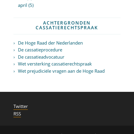
april (5)
ACHTERGRONDEN
CASSATIERECHTSPRAAK
De Hoge Raad der Nederlanden
De cassatieprocedure
De cassatieadvocatuur
Wet versterking cassatierechtspraak
Wet prejudiciële vragen aan de Hoge Raad
Twitter
RSS