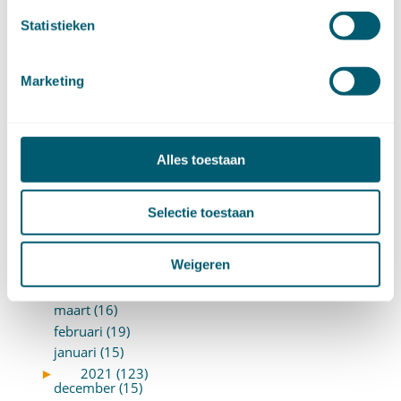
mei (9)
april (13)
Statistieken
maart (17)
februari (16)
Marketing
januari (14)
►
2022 (168)
december (13)
november (18)
Alles toestaan
oktober (15)
september (12)
augustus (4)
Selectie toestaan
juli (16)
juni (16)
Weigeren
mei (11)
april (13)
maart (16)
februari (19)
januari (15)
►
2021 (123)
december (15)