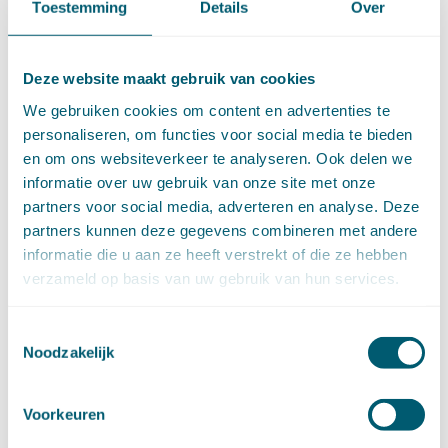
Toestemming
Details
Over
november (17)
oktober (17)
september (9)
Deze website maakt gebruik van cookies
augustus (10)
juli (8)
We gebruiken cookies om content en advertenties te
juni (7)
personaliseren, om functies voor social media te bieden
mei (7)
en om ons websiteverkeer te analyseren. Ook delen we
april (18)
informatie over uw gebruik van onze site met onze
maart (17)
partners voor social media, adverteren en analyse. Deze
februari (17)
partners kunnen deze gegevens combineren met andere
januari (18)
informatie die u aan ze heeft verstrekt of die ze hebben
►
2023 (177)
verzameld op basis van uw gebruik van hun services.
december (12)
november (16)
oktober (17)
Toestemmingsselectie
Noodzakelijk
september (14)
augustus (9)
juli (19)
Voorkeuren
juni (21)