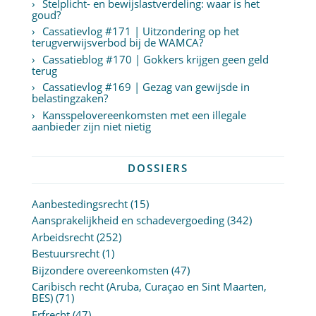
Stelplicht- en bewijslastverdeling: waar is het
goud?
Cassatievlog #171 | Uitzondering op het
terugverwijsverbod bij de WAMCA?
Cassatieblog #170 | Gokkers krijgen geen geld
terug
Cassatievlog #169 | Gezag van gewijsde in
belastingzaken?
Kansspelovereenkomsten met een illegale
aanbieder zijn niet nietig
DOSSIERS
Aanbestedingsrecht
(15)
Aansprakelijkheid en schadevergoeding
(342)
Arbeidsrecht
(252)
Bestuursrecht
(1)
Bijzondere overeenkomsten
(47)
Caribisch recht (Aruba, Curaçao en Sint Maarten,
BES)
(71)
Erfrecht
(47)