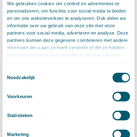
We gebruiken cookies om content en advertenties te
februari (11)
personaliseren, om functies voor social media te bieden
januari (15)
en om ons websiteverkeer te analyseren. Ook delen we
►
2020 (154)
informatie over uw gebruik van onze site met onze
december (6)
partners voor social media, adverteren en analyse. Deze
november (14)
oktober (14)
partners kunnen deze gegevens combineren met andere
september (8)
informatie die u aan ze heeft verstrekt of die ze hebben
augustus (2)
verzameld op basis van uw gebruik van hun services.
juli (20)
juni (14)
Toestemmingsselectie
mei (12)
Noodzakelijk
april (20)
maart (15)
Voorkeuren
februari (12)
januari (17)
►
2019 (147)
Statistieken
december (8)
november (8)
oktober (13)
Marketing