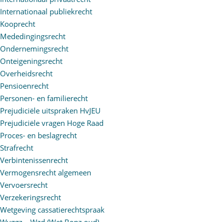
Internationaal publiekrecht
Kooprecht
Mededingingsrecht
Ondernemingsrecht
Onteigeningsrecht
Overheidsrecht
Pensioenrecht
Personen- en familierecht
Prejudiciële uitspraken HvJEU
Prejudiciële vragen Hoge Raad
Proces- en beslagrecht
Strafrecht
Verbintenissenrecht
Vermogensrecht algemeen
Vervoersrecht
Verzekeringsrecht
Wetgeving cassatierechtspraak
Wvggz – Wzd (Wet Bopz oud)