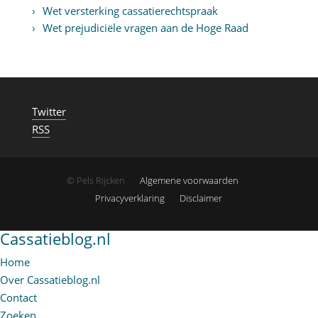
Wet versterking cassatierechtspraak
Wet prejudiciële vragen aan de Hoge Raad
Twitter
RSS
© Pels Rijcken
Algemene voorwaarden
Privacyverklaring
Disclaimer
Cassatieblog.nl
Home
Over Cassatieblog.nl
Contact
Zoeken