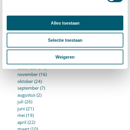
september (8)
augustus (10)
juli (10)
juni (10)
Alles toestaan
mei (14)
april (18)
Selectie toestaan
maart (10)
februari (14)
januari (24)
Weigeren
►
2018 (205)
december (14)
november (16)
oktober (24)
september (7)
augustus (2)
juli (26)
juni (21)
mei (19)
april (22)
maart (10)