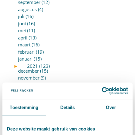
september (12)
augustus (4)
juli (16)
juni (16)
mei (11)
april (13)
maart (16)
februari (19)
januari (15)
►
2021 (123)
december (15)
november (9)
oktober (13)
september (4)
augustus (7)
juli (4)
Toestemming
Details
Over
juni (14)
mei (6)
april (11)
Deze website maakt gebruik van cookies
maart (14)