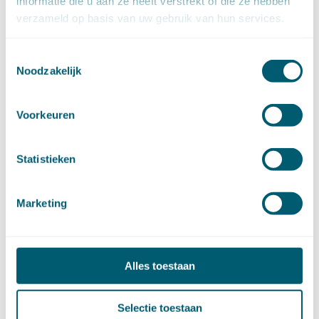
informatie die u aan ze heeft verstrekt of die ze hebben
augustus (7)
verzameld op basis van uw gebruik van hun services.
juli (4)
juni (14)
Toestemmingsselectie
mei (6)
Noodzakelijk
april (11)
maart (14)
februari (11)
Voorkeuren
januari (15)
►
2020 (154)
Statistieken
december (6)
november (14)
oktober (14)
Marketing
september (8)
augustus (2)
juli (20)
juni (14)
Alles toestaan
mei (12)
april (20)
Selectie toestaan
maart (15)