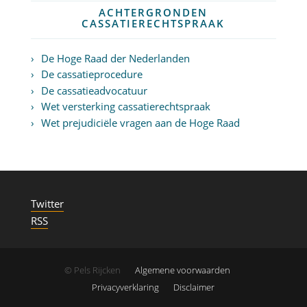
ACHTERGRONDEN
CASSATIERECHTSPRAAK
De Hoge Raad der Nederlanden
De cassatieprocedure
De cassatieadvocatuur
Wet versterking cassatierechtspraak
Wet prejudiciële vragen aan de Hoge Raad
Twitter
RSS
© Pels Rijcken
Algemene voorwaarden
Privacyverklaring
Disclaimer