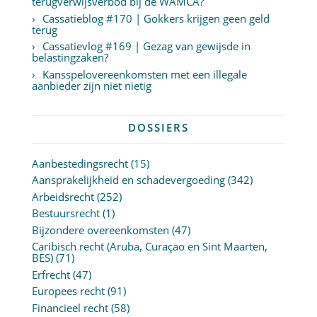
terugverwijsverbod bij de WAMCA?
Cassatieblog #170 | Gokkers krijgen geen geld
terug
Cassatievlog #169 | Gezag van gewijsde in
belastingzaken?
Kansspelovereenkomsten met een illegale
aanbieder zijn niet nietig
DOSSIERS
Aanbestedingsrecht
(15)
Aansprakelijkheid en schadevergoeding
(342)
Arbeidsrecht
(252)
Bestuursrecht
(1)
Bijzondere overeenkomsten
(47)
Caribisch recht (Aruba, Curaçao en Sint Maarten,
BES)
(71)
Erfrecht
(47)
Europees recht
(91)
Financieel recht
(58)