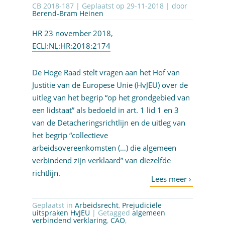
CB 2018-187 | Geplaatst op
29-11-2018
| door
Berend-Bram Heinen
HR 23 november 2018,
ECLI:NL:HR:2018:2174
De Hoge Raad stelt vragen aan het Hof van
Justitie van de Europese Unie (HvJEU) over de
uitleg van het begrip “op het grondgebied van
een lidstaat” als bedoeld in art. 1 lid 1 en 3
van de Detacheringsrichtlijn en de uitleg van
het begrip “collectieve
arbeidsovereenkomsten (…) die algemeen
verbindend zijn verklaard” van diezelfde
richtlijn.
Geplaatst in
Arbeidsrecht
,
Prejudiciële
uitspraken HvJEU
| Getagged
algemeen
verbindend verklaring
,
CAO
,