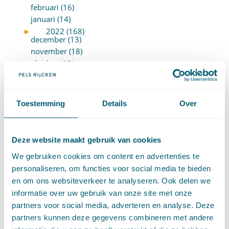
februari (16)
januari (14)
►
2022 (168)
december (13)
november (18)
oktober (15)
september (12)
augustus (4)
juli (16)
Toestemming
Details
Over
juni (16)
mei (11)
april (13)
Deze website maakt gebruik van cookies
maart (16)
We gebruiken cookies om content en advertenties te
februari (19)
personaliseren, om functies voor social media te bieden
januari (15)
en om ons websiteverkeer te analyseren. Ook delen we
►
2021 (123)
december (15)
informatie over uw gebruik van onze site met onze
november (9)
partners voor social media, adverteren en analyse. Deze
oktober (13)
partners kunnen deze gegevens combineren met andere
september (4)