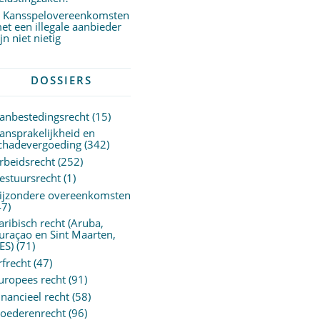
Kansspelovereenkomsten
et een illegale aanbieder
ijn niet nietig
DOSSIERS
anbestedingsrecht
(15)
ansprakelijkheid en
chadevergoeding
(342)
rbeidsrecht
(252)
estuursrecht
(1)
ijzondere overeenkomsten
47)
aribisch recht (Aruba,
uraçao en Sint Maarten,
ES)
(71)
rfrecht
(47)
uropees recht
(91)
inancieel recht
(58)
oederenrecht
(96)