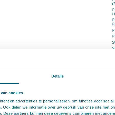
(
P
H
P
R
P
P
S
V
V
(
V
V
W
Details
c
W
o
 van cookies
ent en advertenties te personaliseren, om functies voor social
. Ook delen we informatie over uw gebruik van onze site met on
e. Deze partners kunnen deze gegevens combineren met andere i