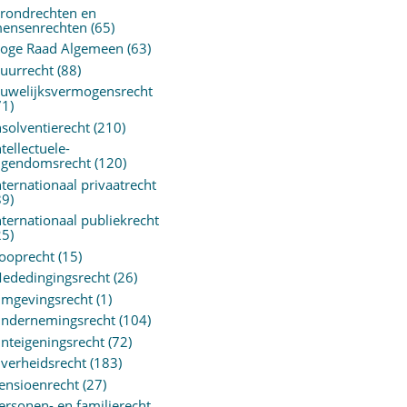
rondrechten en
ensenrechten
(65)
oge Raad Algemeen
(63)
uurrecht
(88)
uwelijksvermogensrecht
71)
nsolventierecht
(210)
ntellectuele-
igendomsrecht
(120)
nternationaal privaatrecht
89)
nternationaal publiekrecht
25)
ooprecht
(15)
ededingingsrecht
(26)
mgevingsrecht
(1)
ndernemingsrecht
(104)
nteigeningsrecht
(72)
verheidsrecht
(183)
ensioenrecht
(27)
ersonen- en familierecht