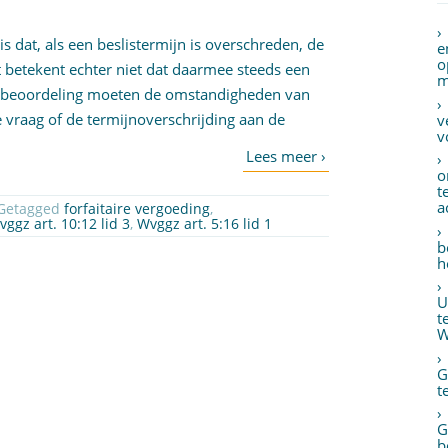
s dat, als een beslistermijn is overschreden, de
e
o
 betekent echter niet dat daarmee steeds een
m
ie beoordeling moeten de omstandigheden van
vraag of de termijnoverschrijding aan de
v
v
o
t
a
 Getagged
forfaitaire vergoeding
,
vggz art. 10:12 lid 3
,
Wvggz art. 5:16 lid 1
b
h
U
t
W
G
t
G
b