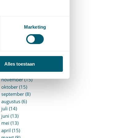
►
2026 (88)
augustus (1)
juli (7)
juni (15)
Marketing
mei (7)
april (11)
maart (17)
februari (16)
januari (14)
Alles toestaan
►
2025 (153)
december (15)
november (15)
oktober (15)
september (8)
augustus (6)
juli (14)
juni (13)
mei (13)
april (15)
maart (8)