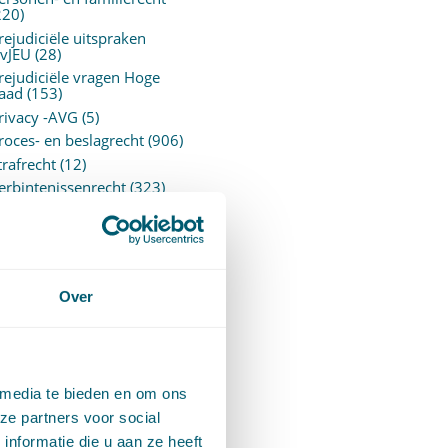
220)
rejudiciële uitspraken
vJEU
(28)
rejudiciële vragen Hoge
aad
(153)
rivacy -AVG
(5)
roces- en beslagrecht
(906)
trafrecht
(12)
erbintenissenrecht
(323)
ermogensrecht algemeen
94)
ervoersrecht
(28)
erzekeringsrecht
(85)
etgeving
Over
assatierechtspraak
(14)
vggz – Wzd (Wet Bopz
ud)
(139)
 media te bieden en om ons
ARCHIEF
ze partners voor social
nformatie die u aan ze heeft