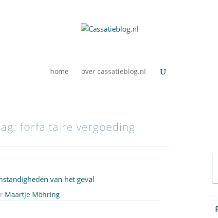
home
over cassatieblog.nl
tag: forfaitaire vergoeding
omstandigheden van het geval
or
Maartje Möhring