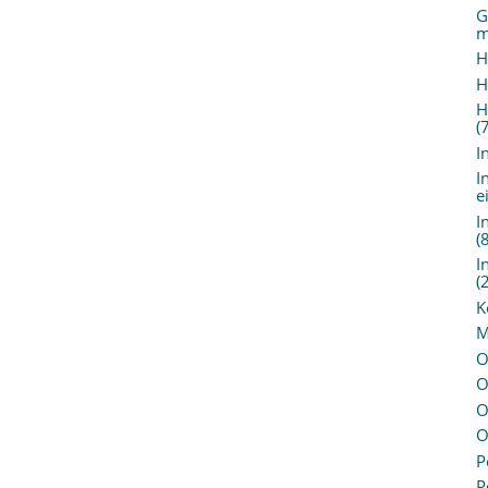
G
m
H
H
H
(
I
I
e
I
(
I
(
K
M
O
O
O
O
P
P