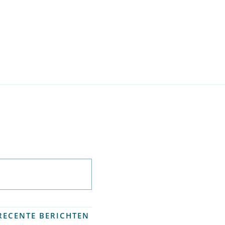
Abonneer op
nieuwsbrief
RECENTE BERICHTEN