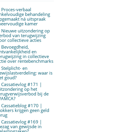
Proces-verbaal
nkelvoudige behandeling
pgemaakt ná uitspraak
eervoudige kamer
Nieuwe uitzondering op
erbod van terugwijzing
oor collectieve acties
Bevoegdheid,
ntvankelijkheid en
erugwijzing in collectieve
ctie over rentebenchmarks
Stelplicht- en
ewijslastverdeling: waar is
et goud?
Cassatievlog #171 |
itzondering op het
erugverwijsverbod bij de
AMCA?
Cassatieblog #170 |
okkers krijgen geen geld
erug
Cassatievlog #169 |
ezag van gewijsde in
elastingzaken?