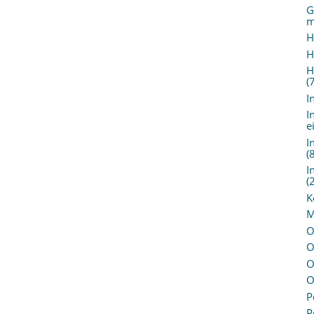
G
m
H
H
H
(
I
I
e
I
(
I
(
K
M
O
O
O
O
P
P