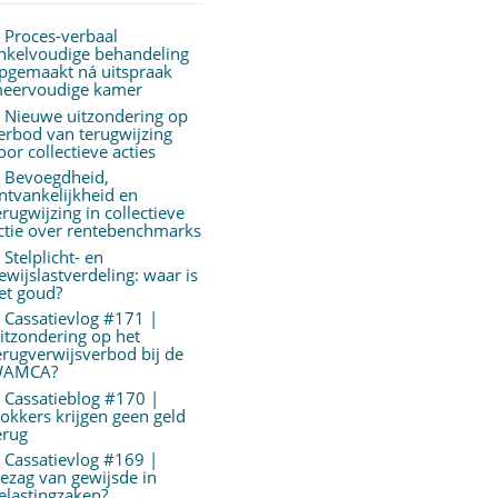
Proces-verbaal
nkelvoudige behandeling
pgemaakt ná uitspraak
eervoudige kamer
Nieuwe uitzondering op
erbod van terugwijzing
oor collectieve acties
Bevoegdheid,
ntvankelijkheid en
erugwijzing in collectieve
ctie over rentebenchmarks
Stelplicht- en
ewijslastverdeling: waar is
et goud?
Cassatievlog #171 |
itzondering op het
erugverwijsverbod bij de
AMCA?
Cassatieblog #170 |
okkers krijgen geen geld
erug
Cassatievlog #169 |
ezag van gewijsde in
elastingzaken?