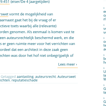
19:451
(eiser/De 4 Jaargetijden)
e
urswet
vormt de mogelijkheid van
o
m
aarnaast gaat het bij de vraag of er
ieve toets waarbij alle (relevante)
v
rden genomen. Als eenmaal is komen vast te
v
 een auteursrechtelijk beschermd werk, en die
o
 is er geen ruimte meer voor het verrichten van
t
a
rdeel dat een architect in deze zaak geen
chten was door het hof niet onbegrijpelijk of
b
h
U
t
 Getagged
aantasting
,
auteursrecht
,
Auteurswet
W
echten
,
reputatieschade
G
t
G
b