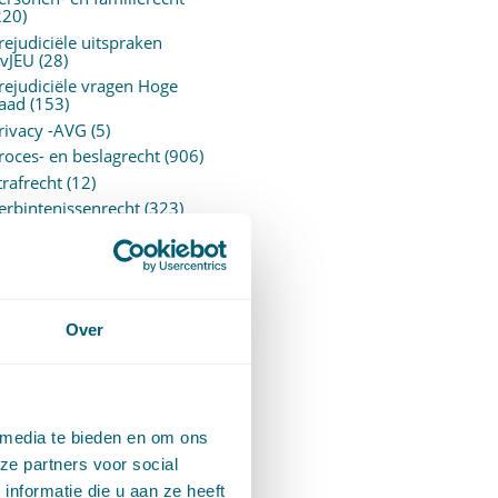
220)
rejudiciële uitspraken
vJEU
(28)
rejudiciële vragen Hoge
aad
(153)
rivacy -AVG
(5)
roces- en beslagrecht
(906)
trafrecht
(12)
erbintenissenrecht
(323)
ermogensrecht algemeen
94)
ervoersrecht
(28)
erzekeringsrecht
(85)
etgeving
Over
assatierechtspraak
(14)
vggz – Wzd (Wet Bopz
ud)
(139)
 media te bieden en om ons
ARCHIEF
ze partners voor social
nformatie die u aan ze heeft