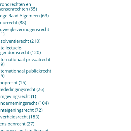
rondrechten en
ensenrechten
(65)
oge Raad Algemeen
(63)
uurrecht
(88)
uwelijksvermogensrecht
71)
nsolventierecht
(210)
ntellectuele-
igendomsrecht
(120)
nternationaal privaatrecht
89)
nternationaal publiekrecht
25)
ooprecht
(15)
ededingingsrecht
(26)
mgevingsrecht
(1)
ndernemingsrecht
(104)
nteigeningsrecht
(72)
verheidsrecht
(183)
ensioenrecht
(27)
ersonen- en familierecht