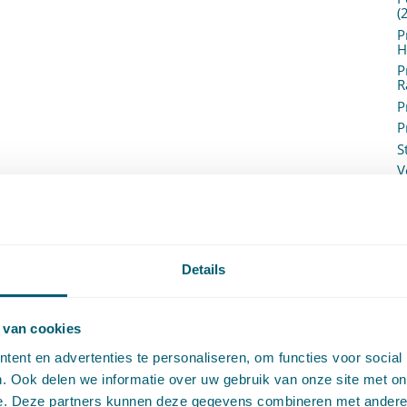
(
P
H
P
R
P
P
S
V
V
(
V
V
W
Details
c
W
o
 van cookies
ent en advertenties te personaliseren, om functies voor social
. Ook delen we informatie over uw gebruik van onze site met on
e. Deze partners kunnen deze gegevens combineren met andere i