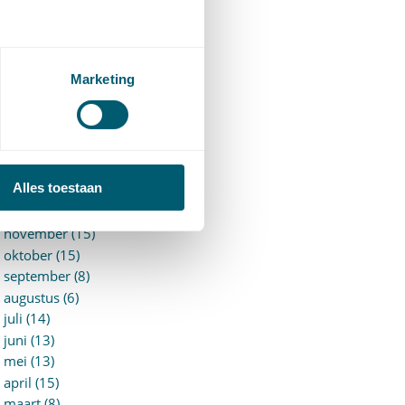
►
2026 (88)
augustus (1)
juli (7)
juni (15)
Marketing
mei (7)
april (11)
maart (17)
februari (16)
januari (14)
Alles toestaan
►
2025 (153)
december (15)
november (15)
oktober (15)
september (8)
augustus (6)
juli (14)
juni (13)
mei (13)
april (15)
maart (8)