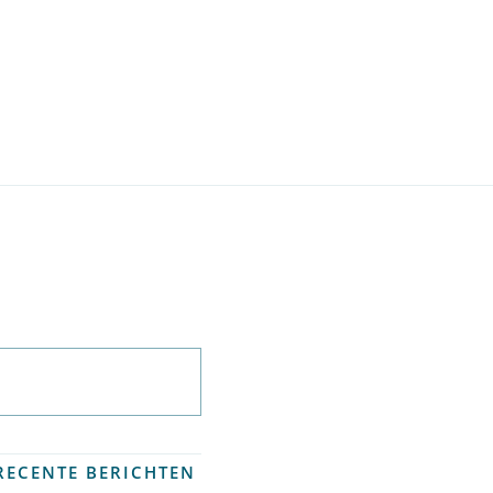
Abonneer op
nieuwsbrief
RECENTE BERICHTEN