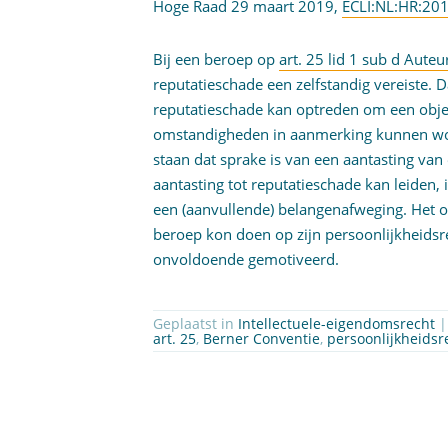
Hoge Raad 29 maart 2019,
ECLI:NL:HR:20
Bij een beroep op
art. 25 lid 1 sub d Aute
reputatieschade een zelfstandig vereiste. D
reputatieschade kan optreden om een object
omstandigheden in aanmerking kunnen wo
staan dat sprake is van een aantasting van
aantasting tot reputatieschade kan leiden,
een (aanvullende) belangenafweging. Het oo
beroep kon doen op zijn persoonlijkheidsre
onvoldoende gemotiveerd.
Geplaatst in
Intellectuele-eigendomsrecht
|
art. 25
,
Berner Conventie
,
persoonlijkheidsr