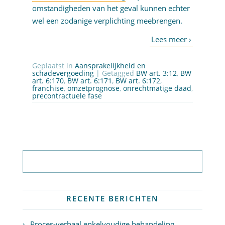
omstandigheden van het geval kunnen echter
wel een zodanige verplichting meebrengen.
Geplaatst in
Aansprakelijkheid en
schadevergoeding
| Getagged
BW art. 3:12
,
BW
art. 6:170
,
BW art. 6:171
,
BW art. 6:172
,
franchise
,
omzetprognose
,
onrechtmatige daad
,
precontractuele fase
Abonneer op nieuwsbrief
RECENTE BERICHTEN
Proces-verbaal enkelvoudige behandeling