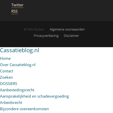
Twitter
RSS
© Pels Rijcken
Algemene voorwaarden
Privacyverklaring
Disclaimer
Cassatieblog.nl
Home
Over Cassatieblog.nl
Contact
Zoeken
DOSSIERS
Aanbestedingsrecht
Aansprakelijkheid en schadevergoeding
Arbeidsrecht
Bijzondere overeenkomsten