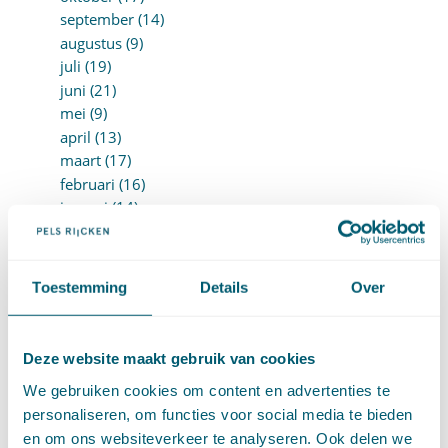
september (14)
augustus (9)
juli (19)
juni (21)
mei (9)
april (13)
maart (17)
februari (16)
januari (14)
►
2022 (168)
december (13)
november (18)
Toestemming
Details
Over
oktober (15)
september (12)
augustus (4)
Deze website maakt gebruik van cookies
juli (16)
juni (16)
We gebruiken cookies om content en advertenties te
mei (11)
personaliseren, om functies voor social media te bieden
april (13)
en om ons websiteverkeer te analyseren. Ook delen we