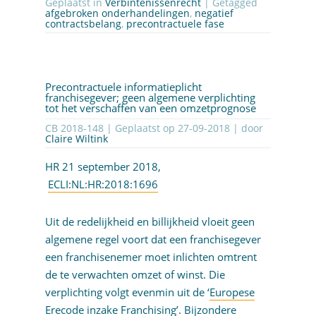
Geplaatst in
Verbintenissenrecht
| Getagged
afgebroken onderhandelingen
,
negatief
contractsbelang
,
precontractuele fase
Precontractuele informatieplicht
franchisegever; geen algemene verplichting
tot het verschaffen van een omzetprognose
CB 2018-148 | Geplaatst op
27-09-2018
| door
Claire Wiltink
HR 21 september 2018,
ECLI:NL:HR:2018:1696
Uit de redelijkheid en billijkheid vloeit geen
algemene regel voort dat een franchisegever
een franchisenemer moet inlichten omtrent
de te verwachten omzet of winst. Die
verplichting volgt evenmin uit de ‘
Europese
Erecode inzake Franchising
’. Bijzondere