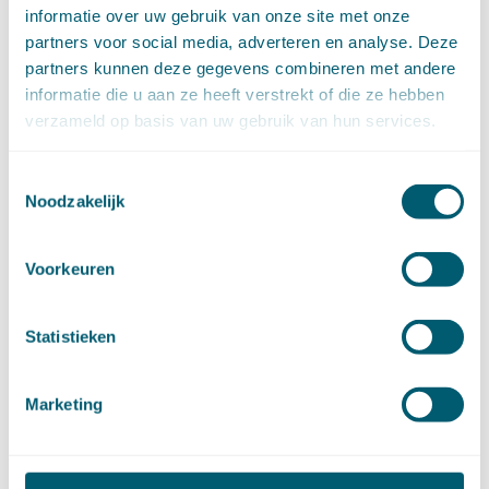
maart (16)
informatie over uw gebruik van onze site met onze
februari (19)
partners voor social media, adverteren en analyse. Deze
januari (15)
partners kunnen deze gegevens combineren met andere
►
2021 (123)
informatie die u aan ze heeft verstrekt of die ze hebben
december (15)
verzameld op basis van uw gebruik van hun services.
november (9)
oktober (13)
Toestemmingsselectie
september (4)
Noodzakelijk
augustus (7)
juli (4)
juni (14)
Voorkeuren
mei (6)
april (11)
maart (14)
Statistieken
februari (11)
januari (15)
Marketing
►
2020 (154)
december (6)
november (14)
oktober (14)