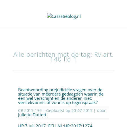
Alle berichten met de tag: Rv art.
140 lid 1
Beantwoording prejudiciële vragen over de
situatie van meerdere gedaagden waarin de
één wel verschijnt en de anderen niet:
verstekvonnis of vonnis op tegenspraak?
CB 2017-139 | Geplaatst op
20-07-2017
| door
Juliette Fluttert
HR 7 juli 2017,
ECLI:NL:HR:2017:1274