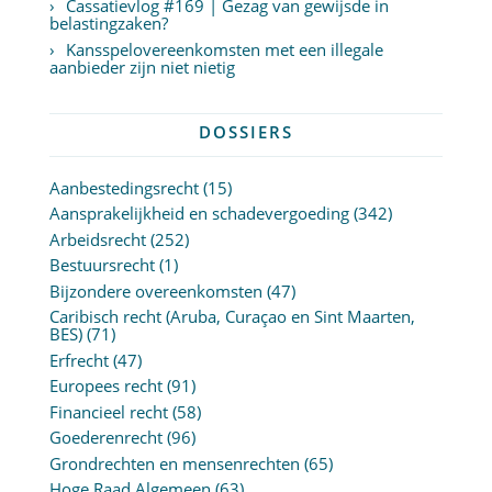
Cassatievlog #169 | Gezag van gewijsde in
belastingzaken?
Kansspelovereenkomsten met een illegale
aanbieder zijn niet nietig
DOSSIERS
Aanbestedingsrecht
(15)
Aansprakelijkheid en schadevergoeding
(342)
Arbeidsrecht
(252)
Bestuursrecht
(1)
Bijzondere overeenkomsten
(47)
Caribisch recht (Aruba, Curaçao en Sint Maarten,
BES)
(71)
Erfrecht
(47)
Europees recht
(91)
Financieel recht
(58)
Goederenrecht
(96)
Grondrechten en mensenrechten
(65)
Hoge Raad Algemeen
(63)