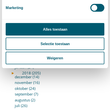
december (8)
Marketing
november (8)
oktober (13)
september (8)
augustus (10)
Alles toestaan
juli (10)
juni (10)
Selectie toestaan
mei (14)
april (18)
maart (10)
Weigeren
februari (14)
januari (24)
►
2018 (205)
december (14)
november (16)
oktober (24)
september (7)
augustus (2)
juli (26)