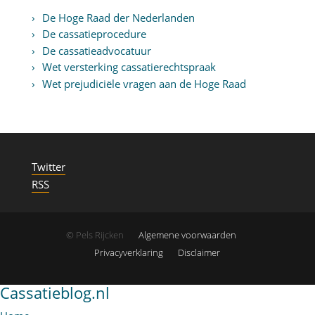
De Hoge Raad der Nederlanden
De cassatieprocedure
De cassatieadvocatuur
Wet versterking cassatierechtspraak
Wet prejudiciële vragen aan de Hoge Raad
Twitter
RSS
© Pels Rijcken
Algemene voorwaarden
Privacyverklaring
Disclaimer
Cassatieblog.nl