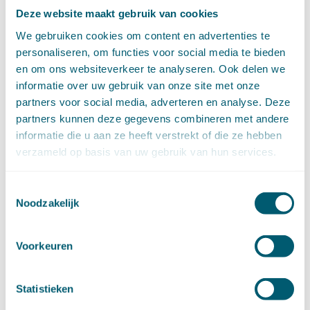
juni (14)
Deze website maakt gebruik van cookies
mei (6)
We gebruiken cookies om content en advertenties te
april (11)
personaliseren, om functies voor social media te bieden
maart (14)
en om ons websiteverkeer te analyseren. Ook delen we
februari (11)
informatie over uw gebruik van onze site met onze
januari (15)
partners voor social media, adverteren en analyse. Deze
►
2020 (154)
december (6)
partners kunnen deze gegevens combineren met andere
november (14)
informatie die u aan ze heeft verstrekt of die ze hebben
oktober (14)
verzameld op basis van uw gebruik van hun services.
september (8)
augustus (2)
Toestemmingsselectie
juli (20)
Noodzakelijk
juni (14)
mei (12)
april (20)
Voorkeuren
maart (15)
februari (12)
Statistieken
januari (17)
►
2019 (147)