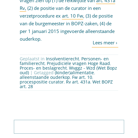
vragen zien op (1) de reikwijdte van
art. 431a
Rv,
(2) de positie van de curator in een
verzetprocedure ex
art. 10 Fw
, (3) de positie
van de burgemeester in BOPZ-zaken, (4) de
per 1 januari 2015 ingevoerde alleenstaande
ouderkop.
Geplaatst in
Insolventierecht
,
Personen- en
familierecht
,
Prejudiciële vragen Hoge Raad
,
Proces- en beslagrecht
,
Wvggz - Wzd (Wet Bopz
oud)
| Getagged
(kinder)alimentatie
,
alleenstaande ouderkop
,
Fw art. 10
,
procespositie curator
,
Rv art. 431a
,
Wet BOPZ
art. 28
Abonneer op nieuwsbrief