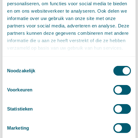
personaliseren, om functies voor social media te bieden
►
2020 (154)
en om ons websiteverkeer te analyseren. Ook delen we
december (6)
informatie over uw gebruik van onze site met onze
november (14)
oktober (14)
partners voor social media, adverteren en analyse. Deze
september (8)
partners kunnen deze gegevens combineren met andere
augustus (2)
informatie die u aan ze heeft verstrekt of die ze hebben
juli (20)
verzameld op basis van uw gebruik van hun services.
juni (14)
mei (12)
Toestemmingsselectie
april (20)
Noodzakelijk
maart (15)
februari (12)
Voorkeuren
januari (17)
►
2019 (147)
december (8)
Statistieken
november (8)
oktober (13)
september (8)
Marketing
augustus (10)