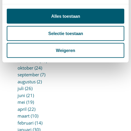
juli (10)
juni (10)
mei (14)
Alles toestaan
april (18)
maart (10)
Selectie toestaan
februari (14)
januari (24)
►
2018 (205)
Weigeren
december (14)
november (16)
oktober (24)
september (7)
augustus (2)
juli (26)
juni (21)
mei (19)
april (22)
maart (10)
februari (14)
januari (30)