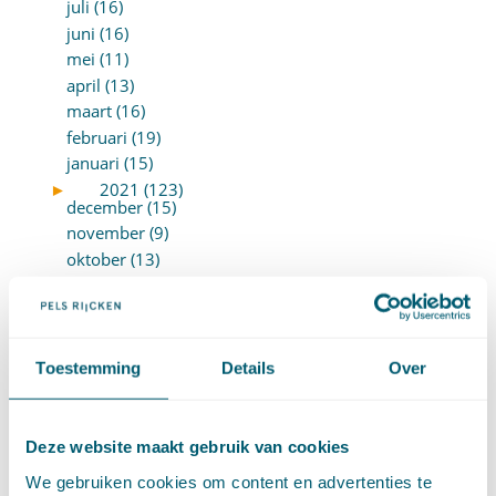
juli (16)
juni (16)
mei (11)
april (13)
maart (16)
februari (19)
januari (15)
►
2021 (123)
december (15)
november (9)
oktober (13)
september (4)
augustus (7)
juli (4)
juni (14)
Toestemming
Details
Over
mei (6)
april (11)
maart (14)
Deze website maakt gebruik van cookies
februari (11)
We gebruiken cookies om content en advertenties te
januari (15)