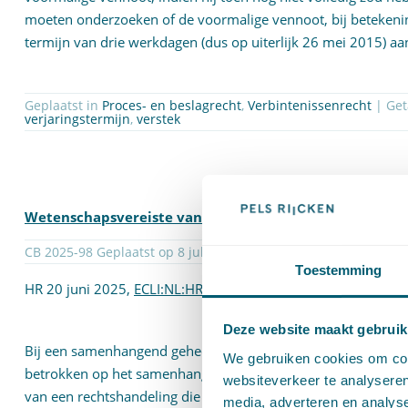
moeten onderzoeken of de voormalige vennoot, bij betekenin
termijn van drie werkdagen (dus op uiterlijk 26 mei 2015) 
Geplaatst in
Proces- en beslagrecht
,
Verbintenissenrecht
verjaringstermijn
,
verstek
Wetenschapsvereiste van de faillissementspauliana bij
CB 2025-98 Geplaatst op 8 juli 2025 door
Jellis Jansen
Toestemming
HR 20 juni 2025,
ECLI:NL:HR:2025:975
Deze website maakt gebruik
Bij een samenhangend geheel van rechtshandelingen moet d
We gebruiken cookies om cont
betrokken op het samenhangende geheel van rechtshandelinge
websiteverkeer te analyseren
van een rechtshandeling die behoort tot het samenhangende 
media, adverteren en analys