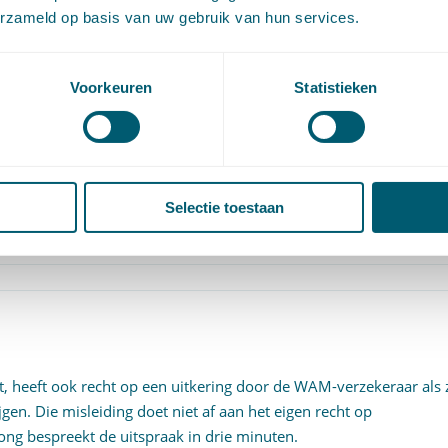
et of jegens wie de schuldenaar de rechtshandeling verrichtte, wi
erzameld op basis van uw gebruik van hun services.
 rechtshandelingen benadeling van schuldeisers het gevolg zou
Voorkeuren
Statistieken
ana
,
Fw art. 42 lid 2
,
wetenschap van benadeling
Selectie toestaan
recht op een WAM-uitkering?
, heeft ook recht op een uitkering door de WAM-verzekeraar als z
gen. Die misleiding doet niet af aan het eigen recht op
ong bespreekt de uitspraak in drie minuten.