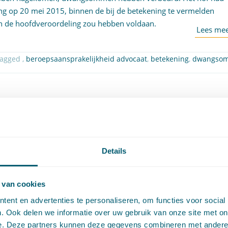
g op 20 mei 2015, binnen de bij de betekening te vermelden
aan de hoofdveroordeling zou hebben voldaan.
| Getagged ,
beroepsaansprakelijkheid advocaat
,
betekening
,
dwangso
 de vernietiging van een samenstel van rechtshandelingen
Details
 van cookies
e beoordeling van de wetenschap van benadeling worden
ent en advertenties te personaliseren, om functies voor social
n. Daarbij gaat het erom dat op enig moment bij het verrichten
. Ook delen we informatie over uw gebruik van onze site met on
geheel van rechtshandelingen, is voldaan aan de voorwaarde dat
e. Deze partners kunnen deze gegevens combineren met andere i