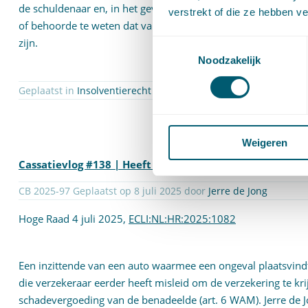
de schuldenaar en, in het geval van
art. 42 lid 2 Fw
, degene m
verstrekt of die ze hebben v
of behoorde te weten dat van dat samenhangende geheel van
zijn.
Toestemmingsselectie
Noodzakelijk
Geplaatst in
Insolventierecht
| Getagged ,
faillissementspauli
Weigeren
Cassatievlog #138 | Heeft een frauderend slachtoffer 
CB 2025-97 Geplaatst op 8 juli 2025 door
Jerre de Jong
Hoge Raad 4 juli 2025,
ECLI:NL:HR:2025:1082
Een inzittende van een auto waarmee een ongeval plaatsvindt
die verzekeraar eerder heeft misleid om de verzekering te krij
schadevergoeding van de benadeelde (art. 6 WAM). Jerre de J