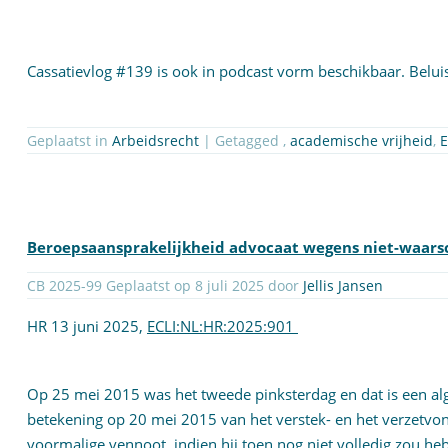
Cassatievlog #139 is ook in podcast vorm beschikbaar. Belui
Geplaatst in
Arbeidsrecht
| Getagged ,
academische vrijheid
,
E
Beroepsaansprakelijkheid advocaat wegens niet-waarsc
CB 2025-99 Geplaatst op 8 juli 2025 door
Jellis Jansen
HR 13 juni 2025,
ECLI:NL:HR:2025:901
Op 25 mei 2015 was het tweede pinksterdag en dat is een al
betekening op 20 mei 2015 van het verstek- en het verzetvo
voormalige vennoot, indien hij toen nog niet volledig zo