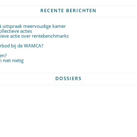
RECENTE BERICHTEN
á uitspraak meervoudige kamer
lectieve acties
ctieve actie over rentebenchmarks
verbod bij de WAMCA?
en?
niet nietig
DOSSIERS