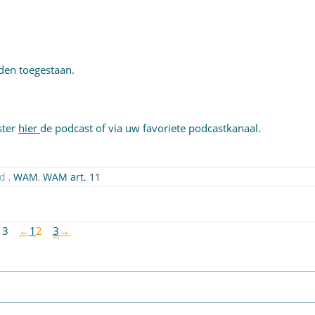
en toegestaan.
ster
hier
de podcast of via uw favoriete podcastkanaal.
| Getagged ,
WAM
,
WAM art. 11
 3
←
1
2
3
→
Abonneer op nieuwsbrief