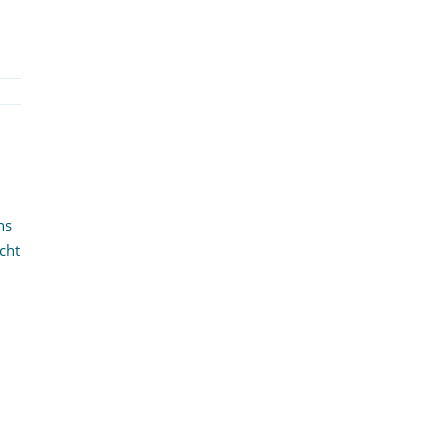
ns
cht