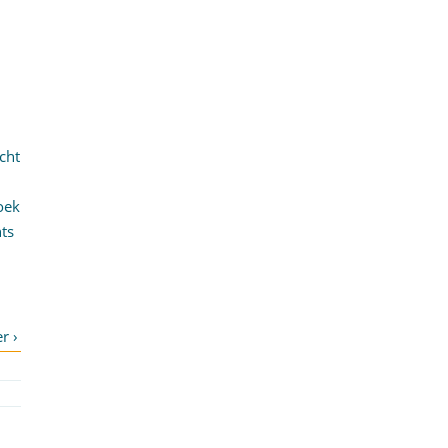
cht
oek
ts