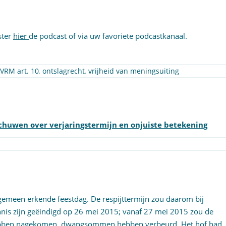
ster
hier
de podcast of via uw favoriete podcastkanaal.
VRM art. 10
,
ontslagrecht
,
vrijheid van meningsuiting
huwen over verjaringstermijn en onjuiste betekening
gemeen erkende feestdag. De respijttermijn zou daarom bij
nnis zijn geëindigd op 26 mei 2015; vanaf 27 mei 2015 zou de
u hebben nagekomen, dwangsommen hebben verbeurd. Het hof had