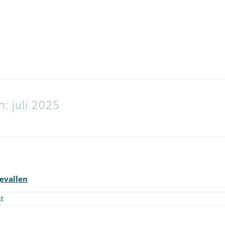
n: juli 2025
gevallen
t