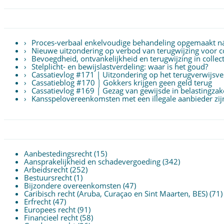
Proces-verbaal enkelvoudige behandeling opgemaakt n
Nieuwe uitzondering op verbod van terugwijzing voor col
Bevoegdheid, ontvankelijkheid en terugwijzing in colle
Stelplicht- en bewijslastverdeling: waar is het goud?
Cassatievlog #171 | Uitzondering op het terugverwijs
Cassatieblog #170 | Gokkers krijgen geen geld terug
Cassatievlog #169 | Gezag van gewijsde in belastingzak
Kansspelovereenkomsten met een illegale aanbieder zijn 
Aanbestedingsrecht
(15)
Aansprakelijkheid en schadevergoeding
(342)
Arbeidsrecht
(252)
Bestuursrecht
(1)
Bijzondere overeenkomsten
(47)
Caribisch recht (Aruba, Curaçao en Sint Maarten, BES)
(71)
Erfrecht
(47)
Europees recht
(91)
Financieel recht
(58)