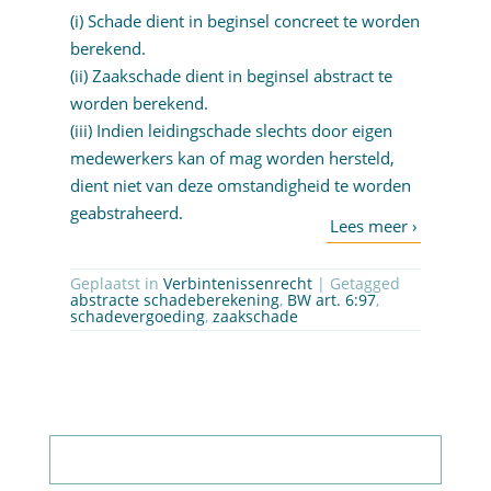
(i) Schade dient in beginsel concreet te worden
berekend.
(ii) Zaakschade dient in beginsel abstract te
worden berekend.
(iii) Indien leidingschade slechts door eigen
medewerkers kan of mag worden hersteld,
dient niet van deze omstandigheid te worden
geabstraheerd.
Geplaatst in
Verbintenissenrecht
| Getagged
abstracte schadeberekening
,
BW art. 6:97
,
schadevergoeding
,
zaakschade
Abonneer op nieuwsbrief