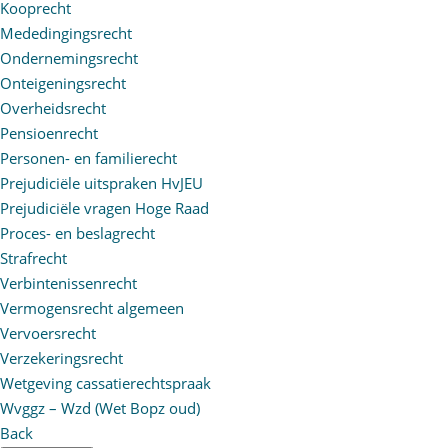
Kooprecht
Mededingingsrecht
Ondernemingsrecht
Onteigeningsrecht
Overheidsrecht
Pensioenrecht
Personen- en familierecht
Prejudiciële uitspraken HvJEU
Prejudiciële vragen Hoge Raad
Proces- en beslagrecht
Strafrecht
Verbintenissenrecht
Vermogensrecht algemeen
Vervoersrecht
Verzekeringsrecht
Wetgeving cassatierechtspraak
Wvggz – Wzd (Wet Bopz oud)
Back