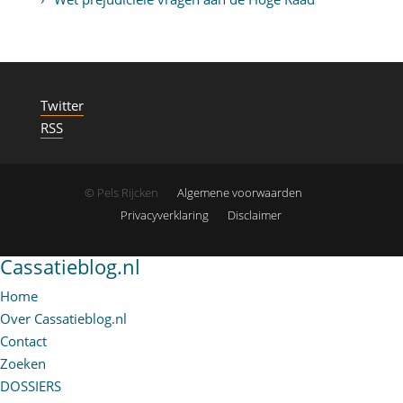
Twitter
RSS
© Pels Rijcken
Algemene voorwaarden
Privacyverklaring
Disclaimer
Cassatieblog.nl
Home
Over Cassatieblog.nl
Contact
Zoeken
DOSSIERS