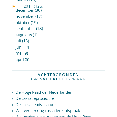
►
2011 (126)
december (30)
november (17)
oktober (19)
september (18)
augustus (1)
juli (13)
juni (14)
mei (9)
april (5)
ACHTERGRONDEN
CASSATIERECHTSPRAAK
De Hoge Raad der Nederlanden
De cassatieprocedure
De cassatieadvocatuur
Wet versterking cassatierechtspraak
Wet prejudiciële vragen aan de Hoge Raad