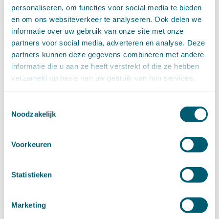
januari (15)
personaliseren, om functies voor social media te bieden
►
2020 (154)
en om ons websiteverkeer te analyseren. Ook delen we
december (6)
informatie over uw gebruik van onze site met onze
november (14)
partners voor social media, adverteren en analyse. Deze
oktober (14)
partners kunnen deze gegevens combineren met andere
september (8)
informatie die u aan ze heeft verstrekt of die ze hebben
augustus (2)
verzameld op basis van uw gebruik van hun services.
juli (20)
juni (14)
mei (12)
Toestemmingsselectie
april (20)
Noodzakelijk
maart (15)
februari (12)
Voorkeuren
januari (17)
►
2019 (147)
december (8)
Statistieken
november (8)
oktober (13)
september (8)
Marketing
augustus (10)