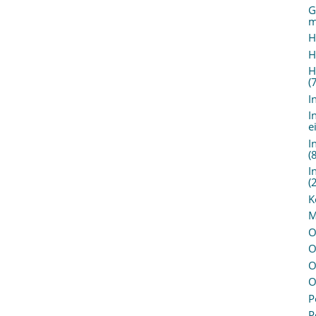
G
m
H
H
H
(
I
I
e
I
(
I
(
K
M
O
O
O
O
P
P