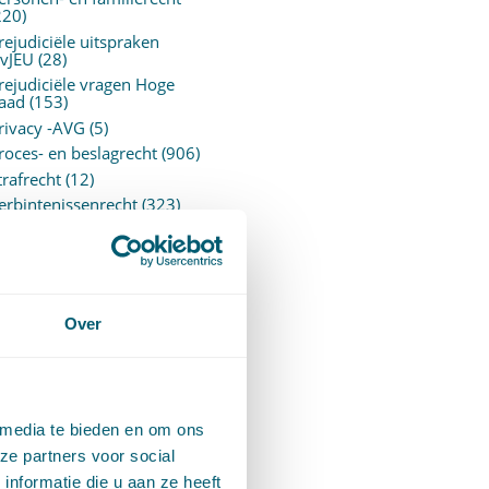
220)
rejudiciële uitspraken
vJEU
(28)
rejudiciële vragen Hoge
aad
(153)
rivacy -AVG
(5)
roces- en beslagrecht
(906)
trafrecht
(12)
erbintenissenrecht
(323)
ermogensrecht algemeen
94)
ervoersrecht
(28)
erzekeringsrecht
(85)
etgeving
Over
assatierechtspraak
(14)
vggz – Wzd (Wet Bopz
ud)
(139)
 media te bieden en om ons
ARCHIEF
ze partners voor social
nformatie die u aan ze heeft