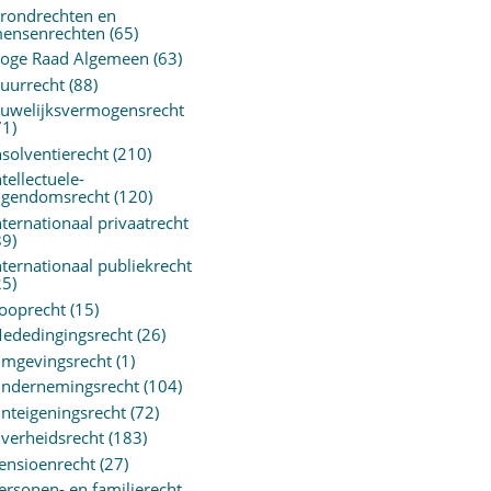
rondrechten en
ensenrechten
(65)
oge Raad Algemeen
(63)
uurrecht
(88)
uwelijksvermogensrecht
71)
nsolventierecht
(210)
ntellectuele-
igendomsrecht
(120)
nternationaal privaatrecht
89)
nternationaal publiekrecht
25)
ooprecht
(15)
ededingingsrecht
(26)
mgevingsrecht
(1)
ndernemingsrecht
(104)
nteigeningsrecht
(72)
verheidsrecht
(183)
ensioenrecht
(27)
ersonen- en familierecht