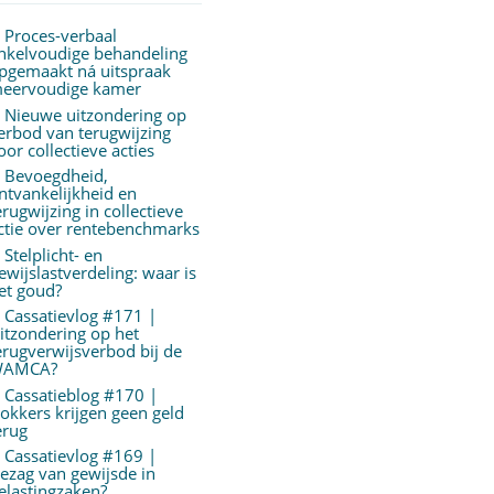
Proces-verbaal
nkelvoudige behandeling
pgemaakt ná uitspraak
eervoudige kamer
Nieuwe uitzondering op
erbod van terugwijzing
oor collectieve acties
Bevoegdheid,
ntvankelijkheid en
erugwijzing in collectieve
ctie over rentebenchmarks
Stelplicht- en
ewijslastverdeling: waar is
et goud?
Cassatievlog #171 |
itzondering op het
erugverwijsverbod bij de
AMCA?
Cassatieblog #170 |
okkers krijgen geen geld
erug
Cassatievlog #169 |
ezag van gewijsde in
elastingzaken?