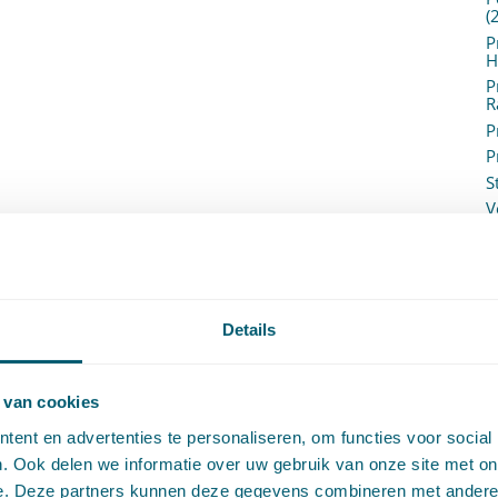
(
P
H
P
R
P
P
S
V
V
(
V
V
W
Details
c
W
o
 van cookies
ent en advertenties te personaliseren, om functies voor social
. Ook delen we informatie over uw gebruik van onze site met on
e. Deze partners kunnen deze gegevens combineren met andere i