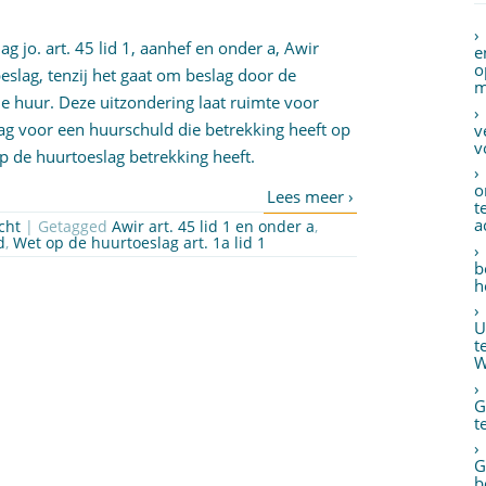
ag jo. art. 45 lid 1, aanhef en onder a, Awir
e
o
beslag, tenzij het gaat om beslag door de
m
e huur. Deze uitzondering laat ruimte voor
ag voor een huurschuld die betrekking heeft op
v
v
p de huurtoeslag betrekking heeft.
o
t
a
cht
| Getagged
Awir art. 45 lid 1 en onder a
,
d
,
Wet op de huurtoeslag art. 1a lid 1
b
h
U
t
W
G
t
G
b