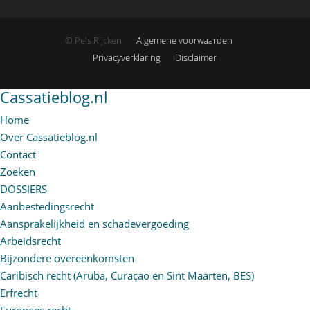
© Pels Rijcken
Algemene voorwaarden
Privacyverklaring
Disclaimer
Cassatieblog.nl
Home
Over Cassatieblog.nl
Contact
Zoeken
DOSSIERS
Aanbestedingsrecht
Aansprakelijkheid en schadevergoeding
Arbeidsrecht
Bijzondere overeenkomsten
Caribisch recht (Aruba, Curaçao en Sint Maarten, BES)
Erfrecht
Europees recht