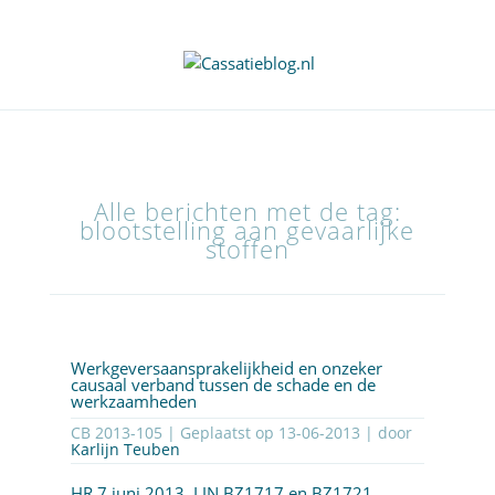
Alle berichten met de tag:
blootstelling aan gevaarlijke
stoffen
Werkgeversaansprakelijkheid en onzeker
causaal verband tussen de schade en de
werkzaamheden
CB 2013-105 | Geplaatst op
13-06-2013
| door
Karlijn Teuben
HR 7 juni 2013, LJN
BZ1717
en
BZ1721