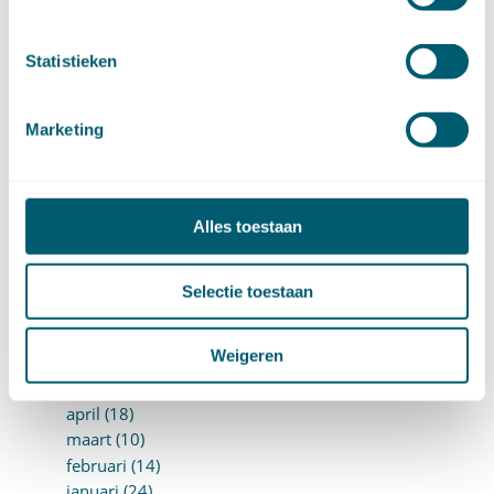
juli (20)
juni (14)
mei (12)
Statistieken
april (20)
maart (15)
Marketing
februari (12)
januari (17)
►
2019 (147)
december (8)
Alles toestaan
november (8)
oktober (13)
september (8)
Selectie toestaan
augustus (10)
juli (10)
Weigeren
juni (10)
mei (14)
april (18)
maart (10)
februari (14)
januari (24)