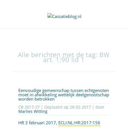
Alle berichten met de tag: BW
art. 1:90 lid 1
Eenvoudige gemeenschap tussen echtgenoten
moet in afwikkeling wettelijk deelgenootschap
worden betrokken
CB 2017-37 | Geplaatst op
28-02-2017
| door
Marlies Witting
HR 3 februari 2017,
ECLI:NL:HR:2017:156