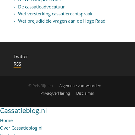
De cassatieadvocatuur
Wet versterking cassatierechtspraak
Wet prejudiciële vragen aan de Hoge Raad
Twitter
RSS
© Pels Rijcken
Algemene voorwaarden
Privacyverklaring
Disclaimer
Cassatieblog.nl
Home
Over Cassatieblog.nl