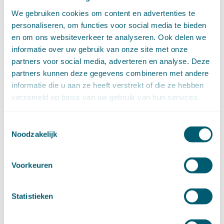
april (11)
We gebruiken cookies om content en advertenties te
maart (14)
personaliseren, om functies voor social media te bieden
februari (11)
en om ons websiteverkeer te analyseren. Ook delen we
januari (15)
►
2020 (154)
informatie over uw gebruik van onze site met onze
december (6)
partners voor social media, adverteren en analyse. Deze
november (14)
partners kunnen deze gegevens combineren met andere
oktober (14)
informatie die u aan ze heeft verstrekt of die ze hebben
september (8)
verzameld op basis van uw gebruik van hun services.
augustus (2)
juli (20)
Toestemmingsselectie
juni (14)
Noodzakelijk
mei (12)
april (20)
maart (15)
Voorkeuren
februari (12)
januari (17)
Statistieken
►
2019 (147)
december (8)
november (8)