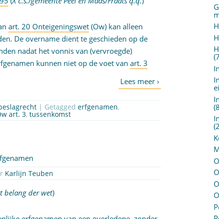
195
(
X c.s./gemeente Peel en Maas/Fraats q.q.
)
G
m
H
van
art. 20 Onteigeningswet
(Ow) kan alleen
H
den. De overname dient te geschieden op de
H
nden nadat het vonnis van (vervroegde)
(
Erfgenamen kunnen niet op de voet van
art. 3
I
I
e
I
(
beslagrecht
| Getagged
erfgenamen
,
w art. 3
,
tussenkomst
I
(
K
M
rfgenamen
O
O
or
Karlijn Teuben
O
et belang der wet
)
O
P
P
nlijke erfgenamen van een overledene, zonder