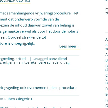
ECLI:NL:HR:2019:3
m
z
s met samenhangende vrijwaringsprocedure. Het
tament dat onderwerp vormde van de
ezien de inhoud daarvan zowel van belang is
s gemaakte verwijt als voor het door de notaris
eer. Oordeel strekkende tot
A
ure is onbegrijpelijk
.
A
s
A
ergoeding
,
Erfrecht
| Getagged
aanvullend
B
s
,
erfgenamen
,
toerekenbare schade
,
uitleg
,
B
(
C
C
B
ningsgeding ook overnemen tijdens procedure
E
E
oor
Ruben Wiegerink
F
G