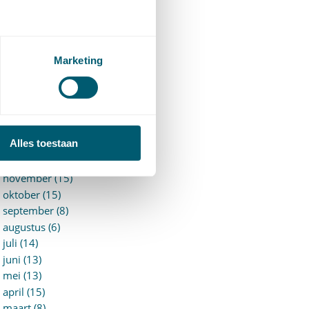
►
2026 (88)
augustus (1)
juli (7)
juni (15)
Marketing
mei (7)
april (11)
maart (17)
februari (16)
januari (14)
Alles toestaan
►
2025 (153)
december (15)
november (15)
oktober (15)
september (8)
augustus (6)
juli (14)
juni (13)
mei (13)
april (15)
maart (8)