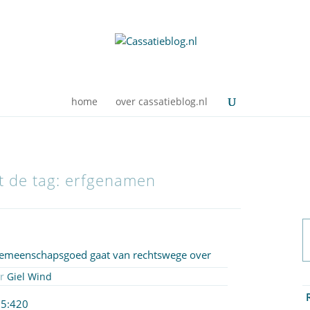
home
over cassatieblog.nl
et de tag: erfgenamen
 gemeenschapsgoed gaat van rechtswege over
or
Giel Wind
25:420