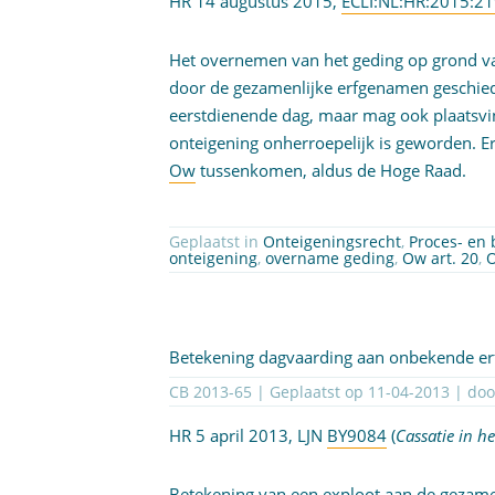
HR 14 augustus 2015,
ECLI:NL:HR:2015:2
Het overnemen van het geding op grond 
door de gezamenlijke erfgenamen geschie
eerstdienende dag, maar mag ook plaatsvi
onteigening onherroepelijk is geworden. 
Ow
tussenkomen, aldus de Hoge Raad.
Geplaatst in
Onteigeningsrecht
,
Proces- en 
onteigening
,
overname geding
,
Ow art. 20
,
O
Betekening dagvaarding aan onbekende e
CB 2013-65 | Geplaatst op
11-04-2013
| do
HR 5 april 2013, LJN
BY9084
(
Cassatie in h
Betekening van een exploot aan de gezame