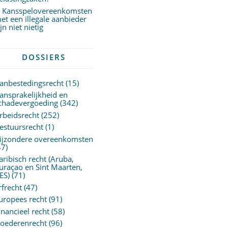
Kansspelovereenkomsten
et een illegale aanbieder
ijn niet nietig
DOSSIERS
anbestedingsrecht
(15)
ansprakelijkheid en
chadevergoeding
(342)
rbeidsrecht
(252)
estuursrecht
(1)
ijzondere overeenkomsten
47)
aribisch recht (Aruba,
uraçao en Sint Maarten,
ES)
(71)
rfrecht
(47)
uropees recht
(91)
inancieel recht
(58)
oederenrecht
(96)