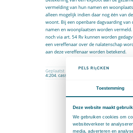
vermelding van hun namen en woonplaatse
alleen mogelijk indien daar nog één van d
woont. Bij een openbare dagvaarding van 
namen en woonplaatsen worden vermeld. W
noch via art. 54 Rv kunnen worden gedagv
een vereffenaar over de nalatenschap wor
aan deze vereffenaar worden betekend.
Geplaatst in
Erfrecht
,
Proces- en beslagrech
4:204
,
cassatie in het belang der wet
,
erfge
Toestemming
Deze website maakt gebruik
We gebruiken cookies om cont
websiteverkeer te analyseren
media, adverteren en analys