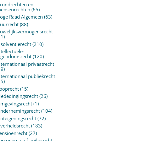
rondrechten en
ensenrechten
(65)
oge Raad Algemeen
(63)
uurrecht
(88)
uwelijksvermogensrecht
71)
nsolventierecht
(210)
ntellectuele-
igendomsrecht
(120)
nternationaal privaatrecht
89)
nternationaal publiekrecht
25)
ooprecht
(15)
ededingingsrecht
(26)
mgevingsrecht
(1)
ndernemingsrecht
(104)
nteigeningsrecht
(72)
verheidsrecht
(183)
ensioenrecht
(27)
ersonen- en familierecht