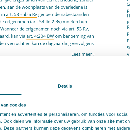
(
n, aan de woonplaats van de overledene is
P
e in
art. 53 sub a Rv
genoemde nabestaanden
H
de erfgenamen (
art. 54 lid 2 Rv
) moeten hun
P
R
anneer de erfgenamen noch via art. 53 Rv,
P
aard, kan via
art. 4:204 BW
om benoeming van
P
den verzocht en kan de dagvaarding vervolgens
S
V
V
(
t
| Getagged
betekening dagvaarding
,
BW art.
V
namen
,
Rv art. 53
,
Rv art. 54
V
W
Details
c
W
o
 van cookies
ent en advertenties te personaliseren, om functies voor social
. Ook delen we informatie over uw gebruik van onze site met on
e. Deze partners kunnen deze gegevens combineren met andere i