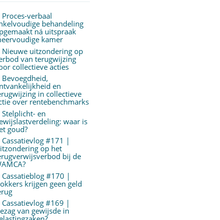
Proces-verbaal
nkelvoudige behandeling
pgemaakt ná uitspraak
eervoudige kamer
Nieuwe uitzondering op
erbod van terugwijzing
oor collectieve acties
Bevoegdheid,
ntvankelijkheid en
erugwijzing in collectieve
ctie over rentebenchmarks
Stelplicht- en
ewijslastverdeling: waar is
et goud?
Cassatievlog #171 |
itzondering op het
erugverwijsverbod bij de
AMCA?
Cassatieblog #170 |
okkers krijgen geen geld
erug
Cassatievlog #169 |
ezag van gewijsde in
elastingzaken?