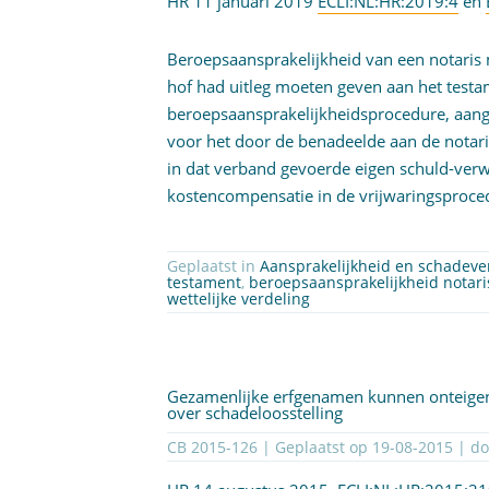
HR 11 januari 2019
ECLI:NL:HR:2019:4
en
Beroepsaansprakelijkheid van een notari
hof had uitleg moeten geven aan het tes
beroepsaansprakelijkheidsprocedure, aang
voor het door de benadeelde aan de notari
in dat verband gevoerde eigen schuld-verw
kostencompensatie in de vrijwaringsproced
Geplaatst in
Aansprakelijkheid en schadev
testament
,
beroepsaansprakelijkheid notari
wettelijke verdeling
Gezamenlijke erfgenamen kunnen onteige
over schadeloosstelling
CB 2015-126 | Geplaatst op
19-08-2015
| d