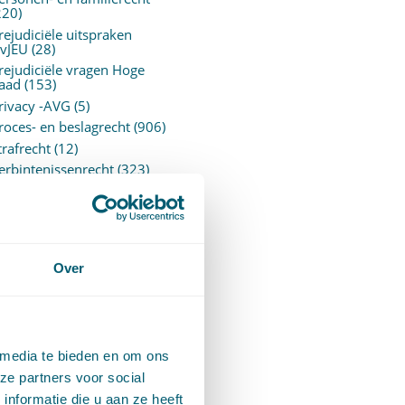
220)
rejudiciële uitspraken
vJEU
(28)
rejudiciële vragen Hoge
aad
(153)
rivacy -AVG
(5)
roces- en beslagrecht
(906)
trafrecht
(12)
erbintenissenrecht
(323)
ermogensrecht algemeen
94)
ervoersrecht
(28)
erzekeringsrecht
(85)
etgeving
Over
assatierechtspraak
(14)
vggz – Wzd (Wet Bopz
ud)
(139)
 media te bieden en om ons
ARCHIEF
ze partners voor social
nformatie die u aan ze heeft