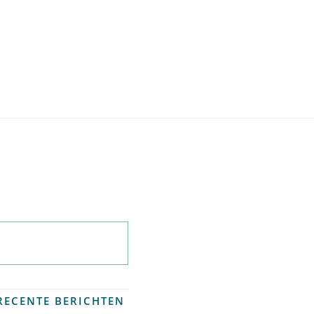
Abonneer op
nieuwsbrief
RECENTE BERICHTEN