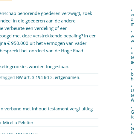
eenschap behorende goederen verzwijgt, zoek
e
o
andeel in die goederen aan de andere
m
die verbeurte een verdeling of een
beoogd met deze verstrekkende bepaling? In een
v
v
ijna € 950.000 uit het vermogen van vader
bespreekt het oordeel van de Hoge Raad.
o
t
a
ketingcookies
worden toegestaan.
b
etagged
BW art. 3:194 lid 2
,
erfgenamen
,
h
U
t
W
in verband met inhoud testament vergt uitleg
G
t
or
Mirella Peletier
G
b