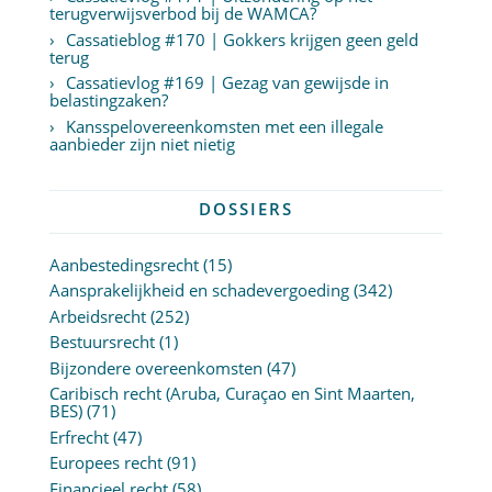
terugverwijsverbod bij de WAMCA?
Cassatieblog #170 | Gokkers krijgen geen geld
terug
Cassatievlog #169 | Gezag van gewijsde in
belastingzaken?
Kansspelovereenkomsten met een illegale
aanbieder zijn niet nietig
DOSSIERS
Aanbestedingsrecht
(15)
Aansprakelijkheid en schadevergoeding
(342)
Arbeidsrecht
(252)
Bestuursrecht
(1)
Bijzondere overeenkomsten
(47)
Caribisch recht (Aruba, Curaçao en Sint Maarten,
BES)
(71)
Erfrecht
(47)
Europees recht
(91)
Financieel recht
(58)