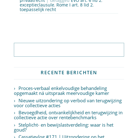
privaatrecht
| Getagged
EVO art. 6 lid 2
,
exceptieclausule
,
Rome I art. 8 lid 2
,
toepasselijk recht
Abonneer op nieuwsbrief
RECENTE BERICHTEN
Proces-verbaal enkelvoudige behandeling
opgemaakt ná uitspraak meervoudige kamer
Nieuwe uitzondering op verbod van terugwijzing
voor collectieve acties
Bevoegdheid, ontvankelijkheid en terugwijzing in
collectieve actie over rentebenchmarks
Stelplicht- en bewijslastverdeling: waar is het
goud?
Cassatievlog #171 | Uitzondering op het