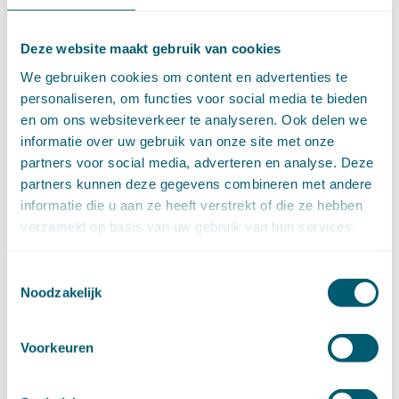
september (4)
augustus (7)
juli (4)
Deze website maakt gebruik van cookies
juni (14)
We gebruiken cookies om content en advertenties te
mei (6)
personaliseren, om functies voor social media te bieden
april (11)
en om ons websiteverkeer te analyseren. Ook delen we
maart (14)
informatie over uw gebruik van onze site met onze
februari (11)
partners voor social media, adverteren en analyse. Deze
januari (15)
partners kunnen deze gegevens combineren met andere
►
2020 (154)
informatie die u aan ze heeft verstrekt of die ze hebben
december (6)
verzameld op basis van uw gebruik van hun services.
november (14)
oktober (14)
september (8)
Toestemmingsselectie
augustus (2)
Noodzakelijk
juli (20)
juni (14)
Voorkeuren
mei (12)
april (20)
maart (15)