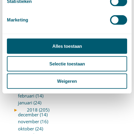
Statistieken
februari (12)
januari (17)
Marketing
►
2019 (147)
december (8)
november (8)
oktober (13)
september (8)
Alles toestaan
augustus (10)
juli (10)
Selectie toestaan
juni (10)
mei (14)
Weigeren
april (18)
maart (10)
februari (14)
januari (24)
►
2018 (205)
december (14)
november (16)
oktober (24)