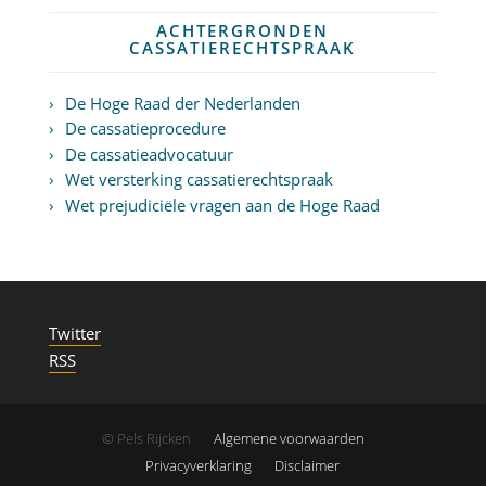
ACHTERGRONDEN
CASSATIERECHTSPRAAK
De Hoge Raad der Nederlanden
De cassatieprocedure
De cassatieadvocatuur
Wet versterking cassatierechtspraak
Wet prejudiciële vragen aan de Hoge Raad
Twitter
RSS
© Pels Rijcken
Algemene voorwaarden
Privacyverklaring
Disclaimer