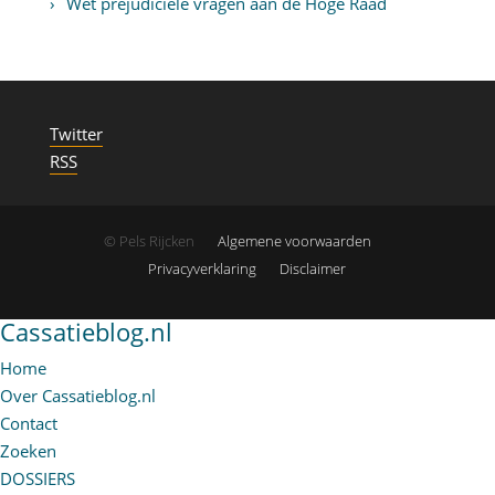
Wet prejudiciële vragen aan de Hoge Raad
Twitter
RSS
© Pels Rijcken
Algemene voorwaarden
Privacyverklaring
Disclaimer
Cassatieblog.nl
Home
Over Cassatieblog.nl
Contact
Zoeken
DOSSIERS