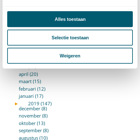
januari (15)
►
2020 (154)
december (6)
Alles toestaan
november (14)
oktober (14)
september (8)
Selectie toestaan
augustus (2)
juli (20)
Weigeren
juni (14)
mei (12)
april (20)
maart (15)
februari (12)
januari (17)
►
2019 (147)
december (8)
november (8)
oktober (13)
september (8)
augustus (10)