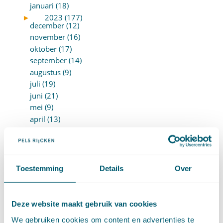
januari (18)
►
2023 (177)
december (12)
november (16)
oktober (17)
september (14)
augustus (9)
juli (19)
juni (21)
mei (9)
april (13)
maart (17)
februari (16)
januari (14)
►
2022 (168)
Toestemming
Details
Over
december (13)
november (18)
oktober (15)
Deze website maakt gebruik van cookies
september (12)
We gebruiken cookies om content en advertenties te
augustus (4)