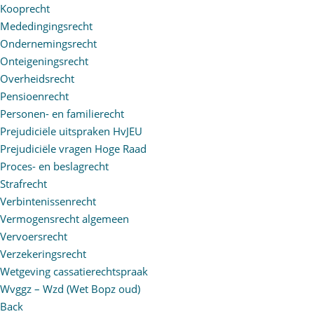
Kooprecht
Mededingingsrecht
Ondernemingsrecht
Onteigeningsrecht
Overheidsrecht
Pensioenrecht
Personen- en familierecht
Prejudiciële uitspraken HvJEU
Prejudiciële vragen Hoge Raad
Proces- en beslagrecht
Strafrecht
Verbintenissenrecht
Vermogensrecht algemeen
Vervoersrecht
Verzekeringsrecht
Wetgeving cassatierechtspraak
Wvggz – Wzd (Wet Bopz oud)
Back