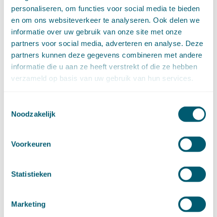
personaliseren, om functies voor social media te bieden
juli (16)
juni (16)
en om ons websiteverkeer te analyseren. Ook delen we
mei (11)
informatie over uw gebruik van onze site met onze
april (13)
partners voor social media, adverteren en analyse. Deze
maart (16)
partners kunnen deze gegevens combineren met andere
februari (19)
informatie die u aan ze heeft verstrekt of die ze hebben
januari (15)
verzameld op basis van uw gebruik van hun services.
►
2021 (123)
december (15)
Toestemmingsselectie
november (9)
Noodzakelijk
oktober (13)
september (4)
augustus (7)
Voorkeuren
juli (4)
juni (14)
Statistieken
mei (6)
april (11)
maart (14)
Marketing
februari (11)