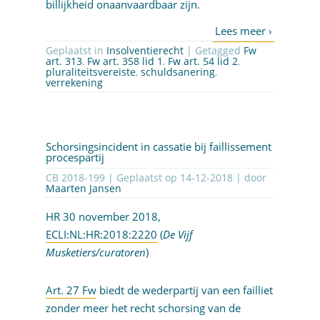
billijkheid onaanvaardbaar zijn.
Geplaatst in
Insolventierecht
| Getagged
Fw
art. 313
,
Fw art. 358 lid 1
,
Fw art. 54 lid 2
,
pluraliteitsvereiste
,
schuldsanering
,
verrekening
Schorsingsincident in cassatie bij faillissement
procespartij
CB 2018-199 | Geplaatst op
14-12-2018
| door
Maarten Jansen
HR 30 november 2018,
ECLI:NL:HR:2018:2220
(
De Vijf
Musketiers/curatoren
)
Art. 27 Fw
biedt de wederpartij van een failliet
zonder meer het recht schorsing van de